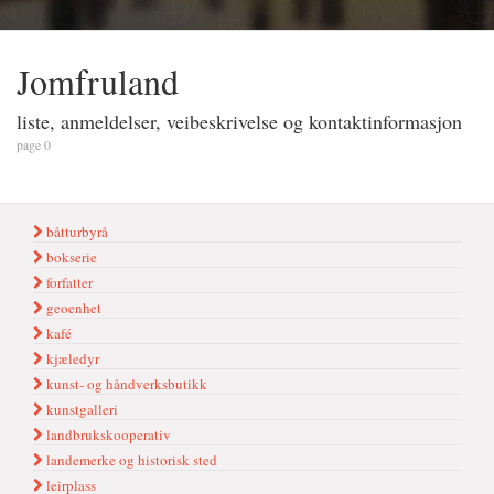
Jomfruland
liste, anmeldelser, veibeskrivelse og kontaktinformasjon
page 0
båtturbyrå
bokserie
forfatter
geoenhet
kafé
kjæledyr
kunst- og håndverksbutikk
kunstgalleri
landbrukskooperativ
landemerke og historisk sted
leirplass