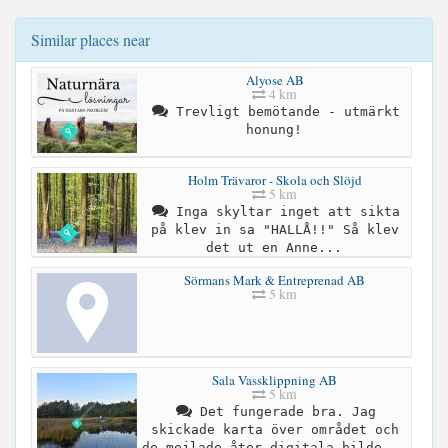
Similar places near
Alyose AB
4 km
Trevligt bemötande - utmärkt
honung!
Holm Trävaror - Skola och Slöjd
5 km
Inga skyltar inget att sikta
på klev in sa "HALLÅ!!" Så klev
det ut en Anne...
Sörmans Mark & Entreprenad AB
5 km
Sala Vassklippning AB
5 km
Det fungerade bra. Jag
skickade karta över området och
de mejlade åter digitala bilde...