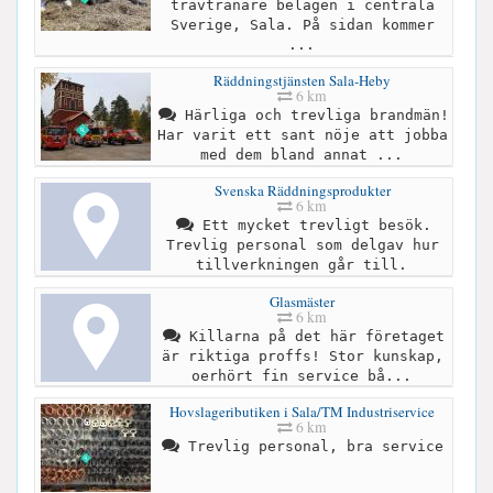
travtränare belägen i centrala
Sverige, Sala. På sidan kommer
...
Räddningstjänsten Sala-Heby
6 km
Härliga och trevliga brandmän!
Har varit ett sant nöje att jobba
med dem bland annat ...
Svenska Räddningsprodukter
6 km
Ett mycket trevligt besök.
Trevlig personal som delgav hur
tillverkningen går till.
Glasmäster
6 km
Killarna på det här företaget
är riktiga proffs! Stor kunskap,
oerhört fin service bå...
Hovslageributiken i Sala/TM Industriservice
6 km
Trevlig personal, bra service