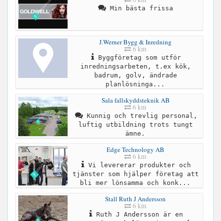
Min bästa frissa
J.Werner Bygg & Inredning
6 km
Byggföretag som utför
inredningsarbeten, t.ex kök,
badrum, golv, ändrade
planlösninga...
Sala fallskyddsteknik AB
6 km
Kunnig och trevlig personal,
luftig utbildning trots tungt
ämne.
Edge Technology AB
6 km
Vi levererar produkter och
tjänster som hjälper företag att
bli mer lönsamma och konk...
Stall Ruth J Andersson
6 km
Ruth J Andersson är en