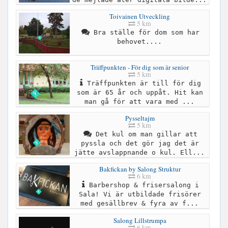
Toivainen Utveckling
5 km
Bra ställe för dom som har
behovet....
Träffpunkten - För dig som är senior
5 km
Träffpunkten är till för dig
som är 65 år och uppåt. Hit kan
man gå för att vara med ...
Pysseltajm
5 km
Det kul om man gillar att
pyssla och det gör jag det är
jätte avslappnande o kul. Ell...
Bakfickan by Salong Struktur
6 km
Barbershop & frisersalong i
Sala! Vi är utbildade frisörer
med gesällbrev & fyra av f...
Salong Lillstrumpa
6 km