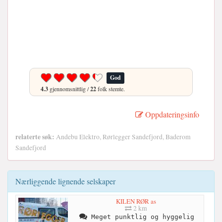
God
4.3
gjennomsnittlig /
22
folk stemte.
Oppdateringsinfo
relaterte søk:
Andebu Elektro, Rørlegger Sandefjord, Baderom
Sandefjord
Nærliggende lignende selskaper
KILEN RØR as
2 km
Meget punktlig og hyggelig