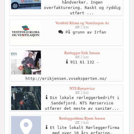
håndverker. Ingen
overfakturering. Raskt og ryddig
utført ...
Vestfold Klima og Ventilasjon As
2 km
På grunn av Irfan
Rørlegger Erik Jensen
2 km
911 61 132 -
http://erikjensen.vvseksperten.no/
NTS Rørservice
2 km
Din lokale rørleggerbedrift i
Sandefjord. NTS Rørservice
utfører det meste av sanitær...
Rørleggerfirma Bjørn Jensen
3 km
Et lite lokalt Rørleggerfirma
med over 10 års erfaring.