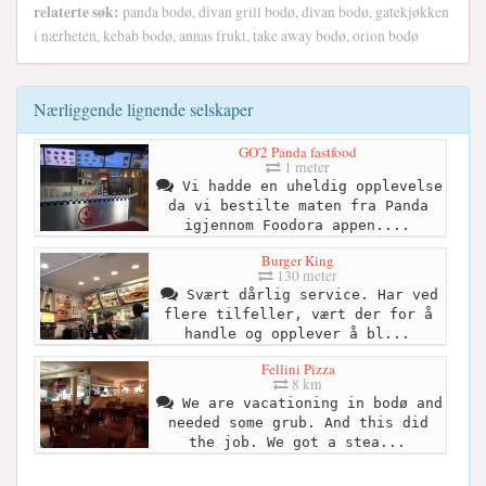
relaterte søk:
panda bodø, divan grill bodø, divan bodø, gatekjøkken
i nærheten, kebab bodø, annas frukt, take away bodø, orion bodø
Nærliggende lignende selskaper
GO'2 Panda fastfood
1 meter
Vi hadde en uheldig opplevelse
da vi bestilte maten fra Panda
igjennom Foodora appen....
Burger King
130 meter
Svært dårlig service. Har ved
flere tilfeller, vært der for å
handle og opplever å bl...
Fellini Pizza
8 km
We are vacationing in bodø and
needed some grub. And this did
the job. We got a stea...