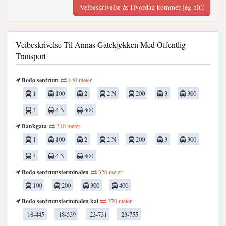
Veibeskrivelse & Hvordan kommer jeg hit?
Veibeskrivelse Til Annas Gatekjøkken Med Offentlig
Transport
Bodø sentrum
140 meter
1
100
2
2 N
200
3
300
4
4 N
400
Bankgata
310 meter
1
100
2
2 N
200
3
300
4
4 N
400
Bodø sentrumsterminalen
320 meter
100
200
300
400
Bodø sentrumsterminalen kai
370 meter
18-445
18-539
23-731
23-755