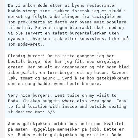
Da vi ankom Bodø etter at byens restauranter
hadde stengt sine kjøkken foretok jeg et skudd i
mørket og fulgte anbefalingen fra taxisjåføren
som proklamerte at dette var byens mest populære
tilbud nå. Forventningen ble raskt skutt ned og
vi ble servert en tafatt burgertallerken uten
nyanser i hverken smak eller konsistens. Like grå
som Bodøværet..
Elendig burger! De to siste gangene jeg har
bestilt burger der har jeg fått noe sørgelige
greier. Ber om alt av grønnsaker og får noen blad
isbergsalat, en tørr burger ost og bacon. Savner
løk, tomat og agurk … Synd å se hos gatekjøkkenet
som en gang hadde byens beste burgere.
Very nice burgers, went twice on my visit to
Bodø. Chicken nuggets where also very good. Easy
to find location with inside and outside seating
if desired.Mat: 5/5
Annas gatekjøkken holder bestandig god kvalitet
på maten. Hyggelige mennesker på jobb. Dette er
vel Bodøs eldste gatekjøkken og er alle i Bodø