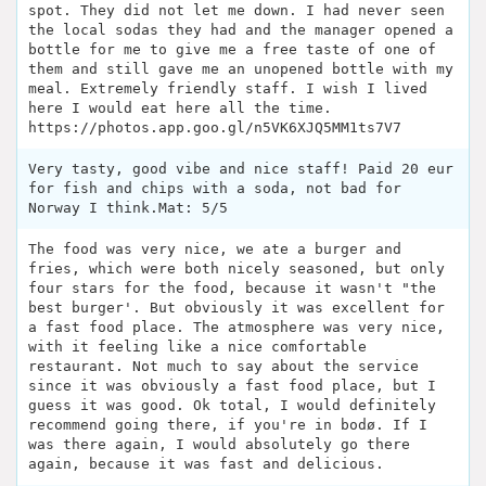
spot. They did not let me down. I had never seen
the local sodas they had and the manager opened a
bottle for me to give me a free taste of one of
them and still gave me an unopened bottle with my
meal. Extremely friendly staff. I wish I lived
here I would eat here all the time.
https://photos.app.goo.gl/n5VK6XJQ5MM1ts7V7
Very tasty, good vibe and nice staff! Paid 20 eur
for fish and chips with a soda, not bad for
Norway I think.Mat: 5/5
The food was very nice, we ate a burger and
fries, which were both nicely seasoned, but only
four stars for the food, because it wasn't "the
best burger'. But obviously it was excellent for
a fast food place. The atmosphere was very nice,
with it feeling like a nice comfortable
restaurant. Not much to say about the service
since it was obviously a fast food place, but I
guess it was good. Ok total, I would definitely
recommend going there, if you're in bodø. If I
was there again, I would absolutely go there
again, because it was fast and delicious.