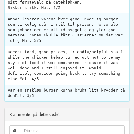
sitt førstevalg på gatekjøkken.
Sikkerrstikk..Mat: 4/5
Annas leverer varene hver gang. Nydelig burger
som virkelig står i stil til prisen. Personale
som jobber der er alltid hyggelig og yter god
service. Annas skulle fått 6 stjerner om det var
mulig!Mat: 5/5
Decent food, good prices, friendly/helpful staff.
While the chicken kebab turned out not to be my
style of food it was smothered in sauce it was
well done and I still enjoyed it. Would
definitely consider going back to try something
else.Mat: 4/5
Var en smakløs burger kunna brukt litt krydder på
denMat: 3/5
Kommenter på dette stedet