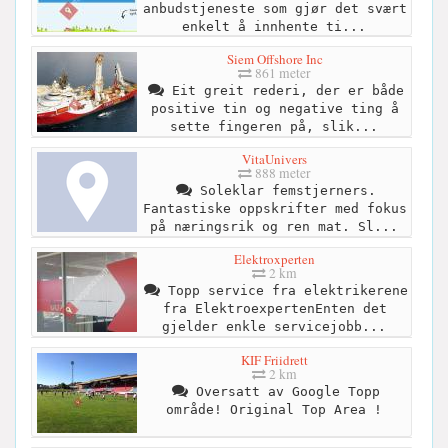
anbudstjeneste som gjør det svært
enkelt å innhente ti...
Siem Offshore Inc
861 meter
Eit greit rederi, der er både
positive tin og negative ting å
sette fingeren på, slik...
VitaUnivers
888 meter
Soleklar femstjerners.
Fantastiske oppskrifter med fokus
på næringsrik og ren mat. Sl...
Elektroxperten
2 km
Topp service fra elektrikerene
fra ElektroexpertenEnten det
gjelder enkle servicejobb...
KIF Friidrett
2 km
Oversatt av Google Topp
område! Original Top Area !