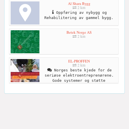
Al Shara Bygg
2 km
Oppføring av nybygg og
Rehabilitering av gammel bygg.
Betek Norge AS
2 km
EL-PROFFEN
2 km
Norges beste kjede for de
seriøse elektroentreprenørene.
Gode systemer og støtte