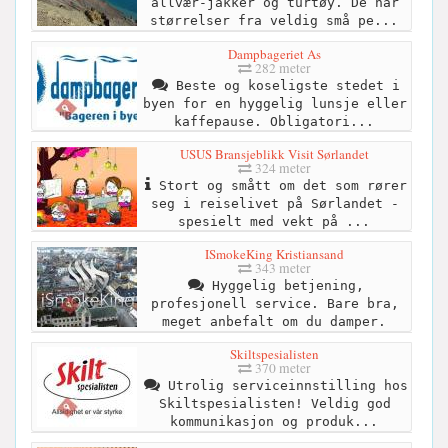
allvær-jakker og turtøy. De har
størrelser fra veldig små pe...
Dampbageriet As
282 meter
Beste og koseligste stedet i
byen for en hyggelig lunsje eller
kaffepause. Obligatori...
USUS Bransjeblikk Visit Sørlandet
324 meter
Stort og smått om det som rører
seg i reiselivet på Sørlandet -
spesielt med vekt på ...
ISmokeKing Kristiansand
343 meter
Hyggelig betjening,
profesjonell service. Bare bra,
meget anbefalt om du damper.
Skiltspesialisten
370 meter
Utrolig serviceinnstilling hos
Skiltspesialisten! Veldig god
kommunikasjon og produk...