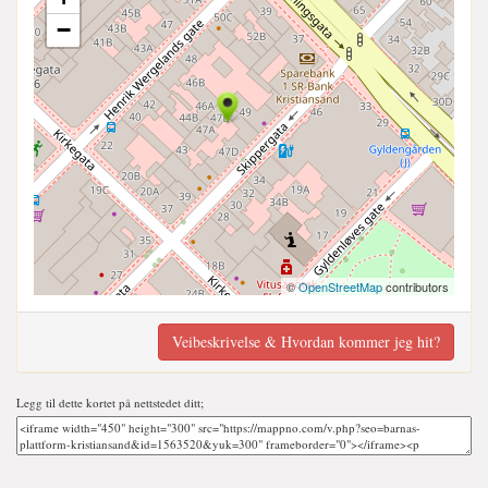
−
©
OpenStreetMap
contributors
Veibeskrivelse & Hvordan kommer jeg hit?
Legg til dette kortet på nettstedet ditt;