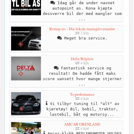
Idag går de under navnet
autopoint as. Kona kjøpte
dessverre bil der med mangler som
...
Remap.no - Din lokale tuningleverandør
3 km
Meget bra service.
Delta Bilpleie
4 km
Fantastisk service og
resultat! De hadde fått maks
score uansett hvor mange stjerner
...
Ts-performance
4 km
Vi tilbyr tuning til "alt" av
kjøretøy! Bil, bobil, traktor,
lastebil, båt og motorsy...
AMCAR GRENLAND
4 km
Amcar-klubb MEDLEMSMØTER HOLDES