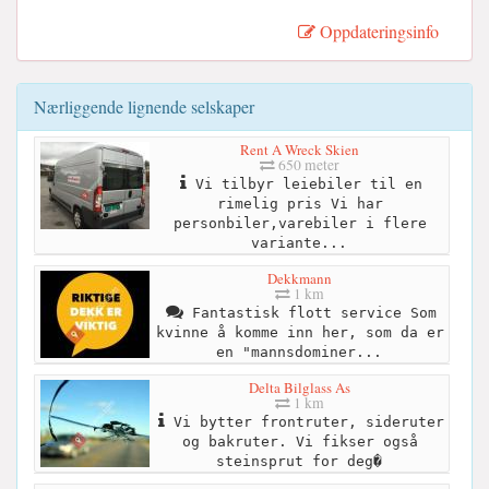
Oppdateringsinfo
Nærliggende lignende selskaper
Rent A Wreck Skien
650 meter
Vi tilbyr leiebiler til en
rimelig pris Vi har
personbiler,varebiler i flere
variante...
Dekkmann
1 km
Fantastisk flott service Som
kvinne å komme inn her, som da er
en "mannsdominer...
Delta Bilglass As
1 km
Vi bytter frontruter, sideruter
og bakruter. Vi fikser også
steinsprut for deg�