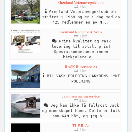
Grenland Veteranvognklubb
1 km
Grenland Veteranvognklubb ble
stiftet i 1968 og er i dag med ca
425 medlemmer en av N...
Grenland Radiator & Sveis
1 km
Prima kvalitet og rask
levering til avtalt pris!
Spesialkompetanse innen
båtkjølere o...
RASK Bilservice As
1 km
BIL VASK POLERING LAKKRENS LYKT
POLERING
Jakobsen marineservice
2 km
Jeg kan ikke få fullrost Jack
og mannskapet hans. Dette er folk
som KAN båt, og jeg h...
TL BIL As
3 km