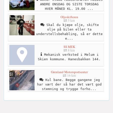
ANDRE ONSDAG OG SISTE TORSDAG
HVER MÅNED KL. 19.00 ...
Oljeskifteren
5 km
Skal du kjøpe olje, skifte
olje på bilen eller ta
understellsbehabling, så er dette
e...
SS MEK
8 km
Mekanisk verksted i Melum i
Skien kommune. Hanesbakken 144.
Grenland Motorsportsenter
16 km
Kul bane. Begge gangene jeg
har vært der så har det vært god
stemning og trygge forho...