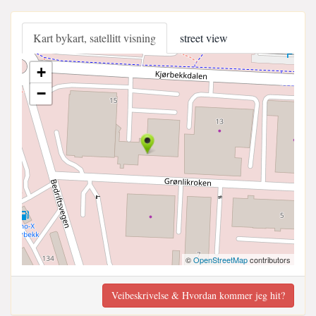
Kart bykart, satellitt visning
street view
+
−
©
OpenStreetMap
contributors
Veibeskrivelse & Hvordan kommer jeg hit?