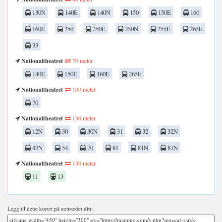
130N
140E
140N
150
150E
160
160E
250
250E
250N
255E
265E
33
Nationaltheatret
70 meter
140E
150E
160E
265E
Nationaltheatret
100 meter
70
Nationaltheatret
130 meter
12N
30
30N
31
32
32N
42N
54
70
81
81N
83N
Nationaltheatret
130 meter
11
13
Legg til dette kortet på nettstedet ditt;