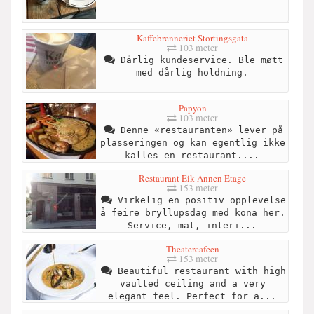
Kaffebrenneriet Stortingsgata
103 meter
Dårlig kundeservice. Ble møtt
med dårlig holdning.
Papyon
103 meter
Denne «restauranten» lever på
plasseringen og kan egentlig ikke
kalles en restaurant....
Restaurant Eik Annen Etage
153 meter
Virkelig en positiv opplevelse
å feire bryllupsdag med kona her.
Service, mat, interi...
Theatercafeen
153 meter
Beautiful restaurant with high
vaulted ceiling and a very
elegant feel. Perfect for a...