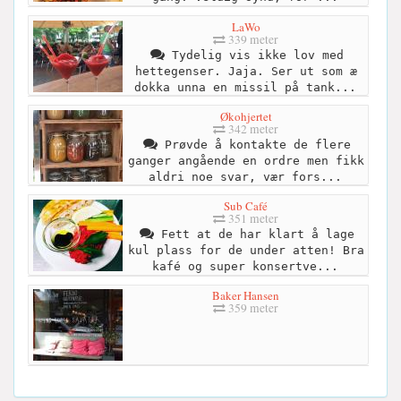
LaWo
339 meter
Tydelig vis ikke lov med
hettegenser. Jaja. Ser ut som æ
dokka unna en missil på tank...
Økohjertet
342 meter
Prøvde å kontakte de flere
ganger angående en ordre men fikk
aldri noe svar, vær fors...
Sub Café
351 meter
Fett at de har klart å lage
kul plass for de under atten! Bra
kafé og super konsertve...
Baker Hansen
359 meter