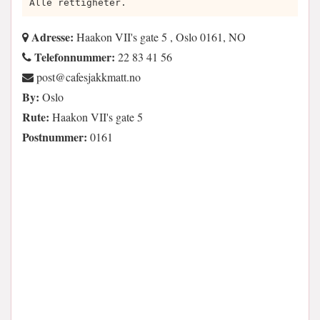
Alle rettigheter.
Adresse:
Haakon VII's gate 5 , Oslo 0161, NO
Telefonnummer:
22 83 41 56
on.ttamkkajsefac@tsop
By:
Oslo
Rute:
Haakon VII's gate 5
Postnummer:
0161