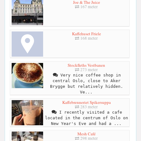
Joe & The Juice
167 meter
Kaffehuset Friele
168 meter
Stockfleths Vestbanen
273 meter
Very nice coffee shop in
central Oslo, close to Aker
Brygge but relatively hidden.
Ve...
Kaffebrenneriet Spikersuppa
283 meter
I recently visited a cafe
located in the centrum of Oslo on
New Year's Eve and had a ...
Mesh Café
298 meter