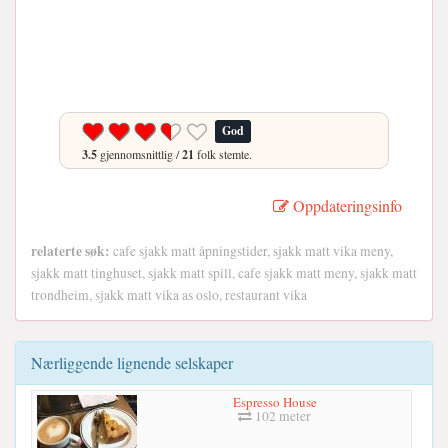
God
3.5
gjennomsnittlig /
21
folk stemte.
Oppdateringsinfo
relaterte søk:
cafe sjakk matt åpningstider, sjakk matt vika meny,
sjakk matt tinghuset, sjakk matt spill, cafe sjakk matt meny, sjakk matt
trondheim, sjakk matt vika as oslo, restaurant vika
Nærliggende lignende selskaper
Espresso House
102 meter