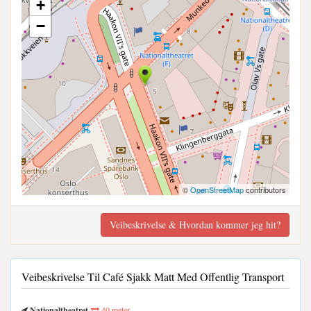
+
−
©
OpenStreetMap
contributors
Veibeskrivelse & Hvordan kommer jeg hit?
Veibeskrivelse Til Café Sjakk Matt Med Offentlig Transport
Nationaltheatret
40 meter