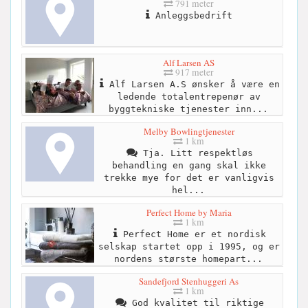
791 meter
Anleggsbedrift
Alf Larsen AS
917 meter
Alf Larsen A.S ønsker å være en
ledende totalentrepenør av
byggtekniske tjenester inn...
Melby Bowlingtjenester
1 km
Tja. Litt respektløs
behandling en gang skal ikke
trekke mye for det er vanligvis
hel...
Perfect Home by Maria
1 km
Perfect Home er et nordisk
selskap startet opp i 1995, og er
nordens største homepart...
Sandefjord Stenhuggeri As
1 km
God kvalitet til riktige