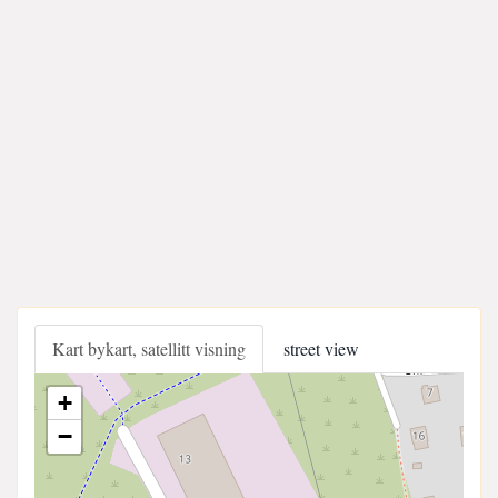
Kart bykart, satellitt visning
street view
+
−