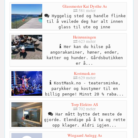
Glassmester Kai Dysthe As
581 meter
Hyggelig sted og handle flinke
til å veilede deg har alt innen
glass til ute og inne
Heirønningen
623 meter
Her kan du hilse på
angorakaniner, høner, ender,
katter og hunder. Gårdsbutikken
er å...
Kostmask.no
629 meter
KostMask.no - teatersminke,
parykker og kostymer til en
billig penge! Minst 20 % raba...
Torp Elektro AS
702 meter
Har mått bytte det meste de
gjorde. Elendige på å ta og rette
opp klager. Aldri igjen...
Wiegaard Anlegg As