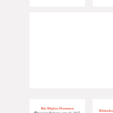
Riis Bilglass Drammen
Bilskade
Ingeniør Rybergs gate 44, 3027