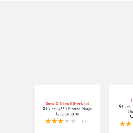
L
Røste & Olsen Bilverksted
Evald 
Ukjent, 4550 Farsund, Norge
Dr
32 89 30 08
(1)