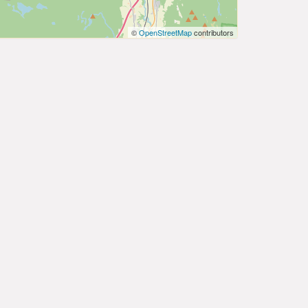
©
OpenStreetMap
contributors