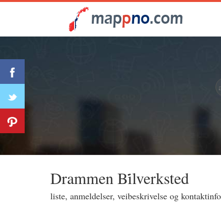
Drammen Bi̇̇lverksted
liste, anmeldelser, veibeskrivelse og kontaktin