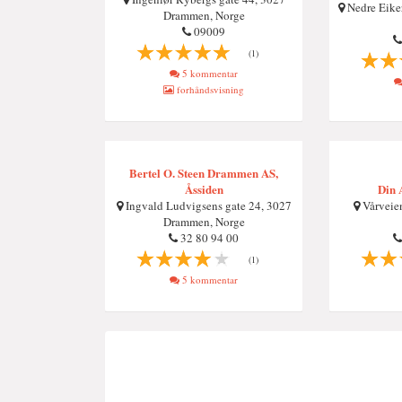
Nedre Eike
Drammen, Norge
09009
(1)
5 kommentar
forhåndsvisning
Bertel O. Steen Drammen AS,
Åssiden
Din 
Ingvald Ludvigsens gate 24, 3027
Vårveie
Drammen, Norge
32 80 94 00
(1)
5 kommentar