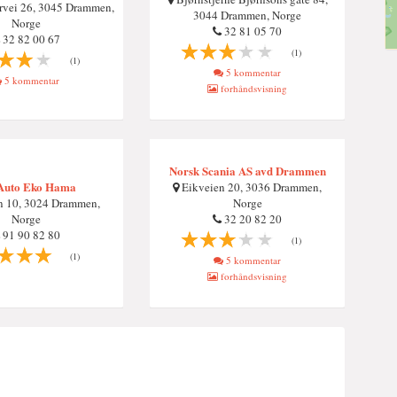
rvei 26, 3045 Drammen,
3044 Drammen, Norge
Norge
32 81 05 70
32 82 00 67
(1)
(1)
5 kommentar
5 kommentar
forhåndsvisning
Norsk Scania AS avd Drammen
Auto Eko Hama
Eikveien 20, 3036 Drammen,
n 10, 3024 Drammen,
Norge
Norge
32 20 82 20
91 90 82 80
(1)
(1)
5 kommentar
forhåndsvisning