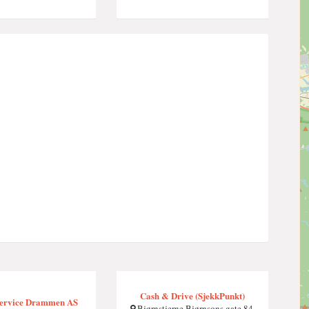
Cash & Drive (SjekkPunkt)
service Drammen AS
Bjørnstjerne Bjørnsons gate 84,