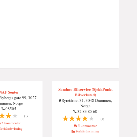
Sandmo Bilservice (SjekkPunkt
NAF Senter
Bilverksted)
Rybergs gate 99, 3027
Syretårnet 31, 3048 Drammen,
ammen, Norge
Norge
08505
32 83 85 60
(1)
(1)
5 kommentar
5 kommentar
forhåndsvisning
forhåndsvisning