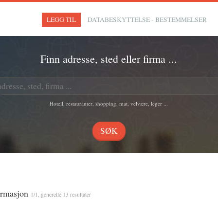
LEGG TIL
DATABESKYTTELSE - BESTEMMELSER
Finn adresse, sted eller firma ...
Hotell, restauranter, shopping, mat, velvære, leger ...
formasjon
1/1, generelle 13 resultater