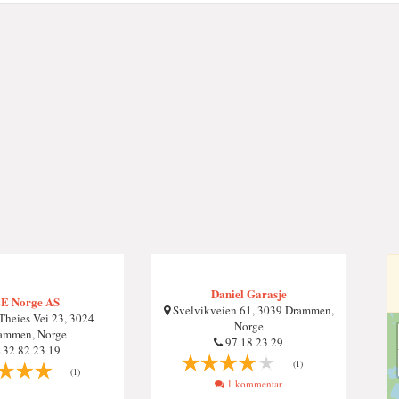
Daniel Garasje
E Norge AS
Svelvikveien 61, 3039 Drammen,
Theies Vei 23, 3024
Norge
ammen, Norge
97 18 23 29
32 82 23 19
(1)
(1)
1 kommentar