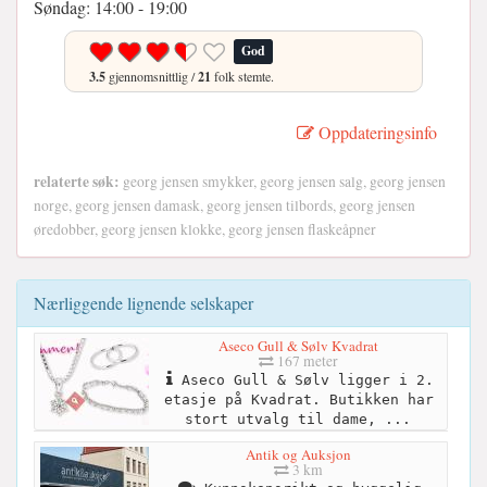
Søndag: 14:00 - 19:00
God
3.5
gjennomsnittlig /
21
folk stemte.
Oppdateringsinfo
relaterte søk:
georg jensen smykker, georg jensen salg, georg jensen
norge, georg jensen damask, georg jensen tilbords, georg jensen
øredobber, georg jensen klokke, georg jensen flaskeåpner
Nærliggende lignende selskaper
Aseco Gull & Sølv Kvadrat
167 meter
Aseco Gull & Sølv ligger i 2.
etasje på Kvadrat. Butikken har
stort utvalg til dame, ...
Antik og Auksjon
3 km