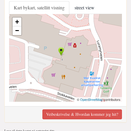
Kart bykart, satellitt visning
street view
+
−
©
OpenStreetMap
contributors
Veibeskrivelse & Hvordan kommer jeg hit?
Legg til dette kortet på nettstedet ditt;