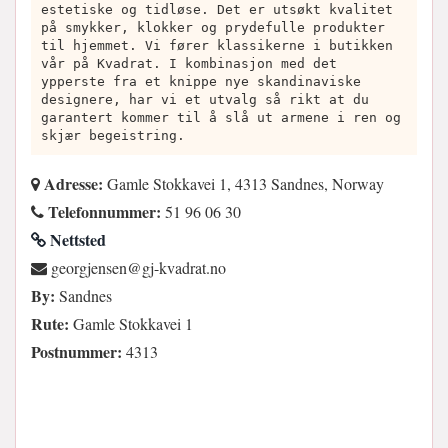
estetiske og tidløse. Det er utsøkt kvalitet
på smykker, klokker og prydefulle produkter
til hjemmet. Vi fører klassikerne i butikken
vår på Kvadrat. I kombinasjon med det
ypperste fra et knippe nye skandinaviske
designere, har vi et utvalg så rikt at du
garantert kommer til å slå ut armene i ren og
skjær begeistring.
Adresse:
Gamle Stokkavei 1, 4313 Sandnes, Norway
Telefonnummer:
51 96 06 30
Nettsted
on.tardavk-jg@nesnejgroeg
By:
Sandnes
Rute:
Gamle Stokkavei 1
Postnummer:
4313