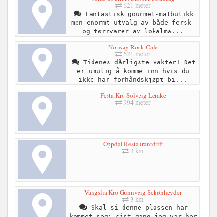
621 meter
Fantastisk gourmet-matbutikk
men enormt utvalg av både fersk-
og tørrvarer av lokalma...
Norway Rock Cafe
621 meter
Tidenes dårligste vakter! Det
er umulig å komme inn hvis du
ikke har forhåndskjøpt bi...
Festa Kro Solveig Lemke
994 meter
Oppdal Restaurantdrift
3 km
Vangslia Kro Gunnveig Schønheyder
3 km
Skal si denne plassen har
kommet seg; sist gang jeg var her