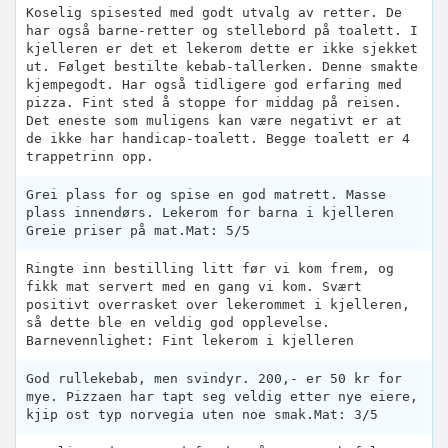
Koselig spisested med godt utvalg av retter. De
har også barne-retter og stellebord på toalett. I
kjelleren er det et lekerom dette er ikke sjekket
ut. Følget bestilte kebab-tallerken. Denne smakte
kjempegodt. Har også tidligere god erfaring med
pizza. Fint sted å stoppe for middag på reisen.
Det eneste som muligens kan være negativt er at
de ikke har handicap-toalett. Begge toalett er 4
trappetrinn opp.
Grei plass for og spise en god matrett. Masse
plass innendørs. Lekerom for barna i kjelleren
Greie priser på mat.Mat: 5/5
Ringte inn bestilling litt før vi kom frem, og
fikk mat servert med en gang vi kom. Svært
positivt overrasket over lekerommet i kjelleren,
så dette ble en veldig god opplevelse.
Barnevennlighet: Fint lekerom i kjelleren
God rullekebab, men svindyr. 200,- er 50 kr for
mye. Pizzaen har tapt seg veldig etter nye eiere,
kjip ost typ norvegia uten noe smak.Mat: 3/5