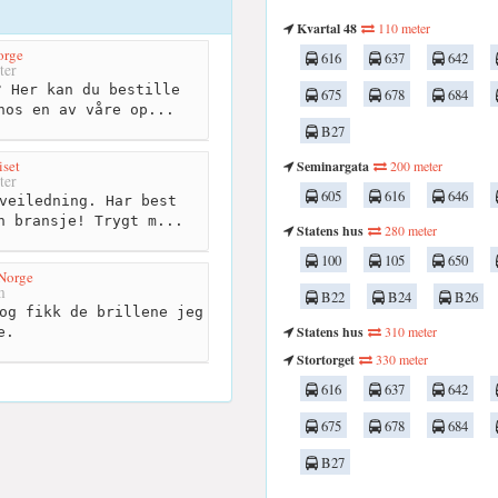
Kvartal 48
110 meter
orge
616
637
642
ter
 Her kan du bestille
675
678
684
hos en av våre op...
B27
iset
Seminargata
200 meter
ter
605
616
646
veiledning. Har best
n bransje! Trygt m...
Statens hus
280 meter
100
105
650
Norge
m
B22
B24
B26
og fikk de brillene jeg
Statens hus
310 meter
e.
Stortorget
330 meter
616
637
642
675
678
684
B27