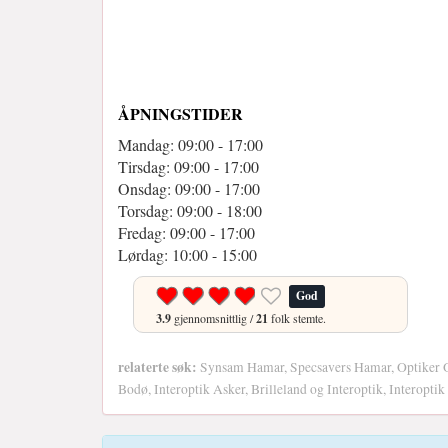
ÅPNINGSTIDER
Mandag: 09:00 - 17:00
Tirsdag: 09:00 - 17:00
Onsdag: 09:00 - 17:00
Torsdag: 09:00 - 18:00
Fredag: 09:00 - 17:00
Lørdag: 10:00 - 15:00
God
3.9
gjennomsnittlig /
21
folk stemte.
relaterte søk:
Synsam Hamar, Specsavers Hamar, Optiker Osl
Bodø, Interoptik Asker, Brilleland og Interoptik, Interoptik 