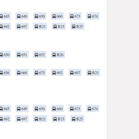
645
649
650
660
673
674
692
697
B21
B23
B25
650
651
652
B26
656
660
675
692
697
B21
645
649
650
660
673
674
692
697
B21
B23
B25