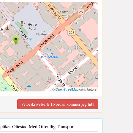
©
OpenStreetMap
contributors
Veibeskrivelse & Hvordan kommer jeg hit?
Optiker Ottestad Med Offentlig Transport