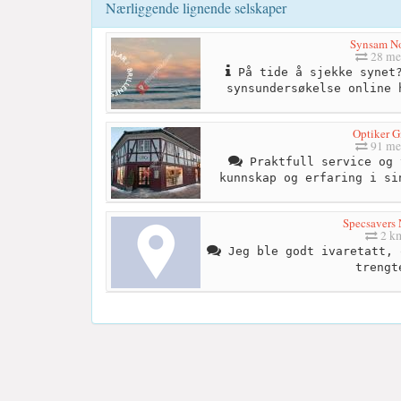
Nærliggende lignende selskaper
Synsam N
28 me
På tide å sjekke synet?
synsundersøkelse online 
Optiker G
91 me
Praktfull service og 
kunnskap og erfaring i si
Specsavers 
2 k
Jeg ble godt ivaretatt, 
trengt