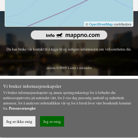
copyright 2026 | Alle rettigheter reservert.
©
OpenStreetMap
contributors
Du kan bruke vår kontakt til å legge til og redigere informasjon om virksomheten din.
snorm-0.0069 Lastet i sekunder
Vi bruker informasjonskapsler
Vi bruker informasjonskapsler og annen sporingsteknologi for å forbedre din
nettleseropplevelse på nettstedet vårt, for å vise deg personlig innhold og målrettede
annonser, for å analysere nettstrafikken vår og for å forstå hvor våre besøkende kommer
fra.
Personvernregler
Jeg er ikke enig
Jeg er enig