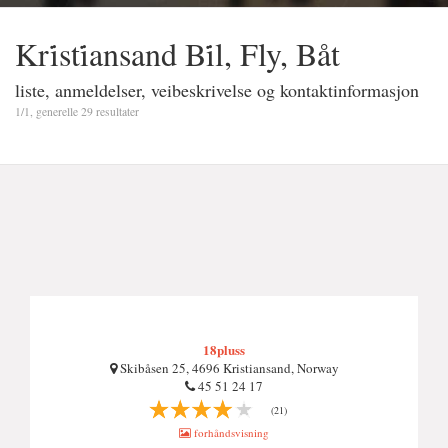
Kri̇sti̇ansand Bi̇l, Fly, Båt
liste, anmeldelser, veibeskrivelse og kontaktinformasjon
1/1, generelle 29 resultater
18pluss
Skibåsen 25, 4696 Kristiansand, Norway
45 51 24 17
(21)
forhåndsvisning