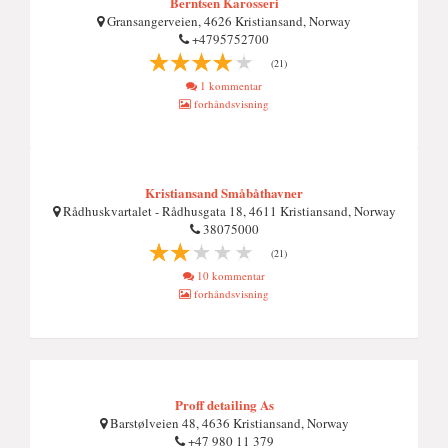
Berntsen Karosseri
Gransangerveien, 4626 Kristiansand, Norway
+4795752700
(21)
1 kommentar
forhåndsvisning
Kristiansand Småbåthavner
Rådhuskvartalet - Rådhusgata 18, 4611 Kristiansand, Norway
38075000
(21)
10 kommentar
forhåndsvisning
Proff detailing As
Barstølveien 48, 4636 Kristiansand, Norway
+47 980 11 379