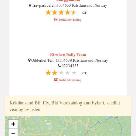
Travparkveien 30, 4633 Kristiansand, Norway
(21)
forhåndsvisning
Kittelsen Rally Team
Odderhei Terr. 135, 4639 Kristiansand, Norway
92234335
(21)
forhåndsvisning
Kri̇sti̇ansand Bi̇l, Fly, Båt Varekatalog kart bykart, satellitt
visning av listen
+
−