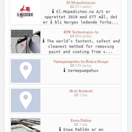
El-Mopedisten.no
851 meter
El-Mopedisten.no A/S er
opprettet 2019 med ETT mål, det
er å bli Norges ledende forha...
RPR Technologies As
894 meter
The world’s fastest, safest and
cleanest method for removing
paint and coating from s...
Varmepumpehus fra Brakar Design
978 meter
Varmepumpehus
Hvitt Renhold
1 km
Enwa Pahlen
1 km
Enwa Pahlén er en