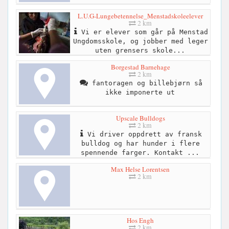
L.U.G-Lungebetennelse_Menstadskoleelever
2 km
Vi er elever som går på Menstad
Ungdomsskole, og jobber med leger
uten grensers skole...
Borgestad Barnehage
2 km
fantoragen og billebjørn så
ikke imponerte ut
Upscale Bulldogs
2 km
Vi driver oppdrett av fransk
bulldog og har hunder i flere
spennende farger. Kontakt ...
Max Helse Lorentsen
2 km
Hos Engh
2 km