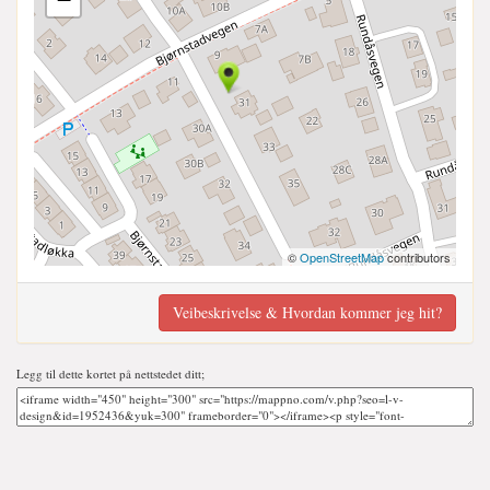
©
OpenStreetMap
contributors
Veibeskrivelse & Hvordan kommer jeg hit?
Legg til dette kortet på nettstedet ditt;