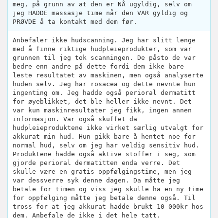
meg, på grunn av at den er NÅ ugyldig, selv om
jeg HADDE massasje time når den VAR gyldig og
PRØVDE å ta kontakt med dem før.
Anbefaler ikke hudscanning. Jeg har slitt lenge
med å finne riktige hudpleieprodukter, som var
grunnen til jeg tok scanningen. De påsto de var
bedre enn andre på dette fordi dem ikke bare
leste resultatet av maskinen, men også analyserte
huden selv. Jeg har rosacea og dette nevnte hun
ingenting om. Jeg hadde også perioral dermatitt
for øyeblikket, det ble heller ikke nevnt. Det
var kun maskinresultater jeg fikk, ingen annen
informasjon. Var også skuffet da
hudpleieproduktene ikke virket særlig utvalgt for
akkurat min hud. Hun gikk bare å hentet noe for
normal hud, selv om jeg har veldig sensitiv hud.
Produktene hadde også aktive stoffer i seg, som
gjorde perioral dermatitten enda verre. Det
skulle være en gratis oppfølgingstime, men jeg
var dessverre syk denne dagen. Da måtte jeg
betale for timen og viss jeg skulle ha en ny time
for oppfølging måtte jeg betale denne også. Til
tross for at jeg akkurat hadde brukt 10 000kr hos
dem. Anbefale de ikke i det hele tatt.