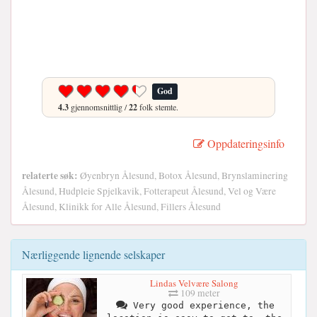
God
4.3
gjennomsnittlig /
22
folk stemte.
Oppdateringsinfo
relaterte søk:
Øyenbryn Ålesund, Botox Ålesund, Brynslaminering
Ålesund, Hudpleie Spjelkavik, Fotterapeut Ålesund, Vel og Være
Ålesund, Klinikk for Alle Ålesund, Fillers Ålesund
Nærliggende lignende selskaper
Lindas Velvære Salong
109 meter
Very good experience, the