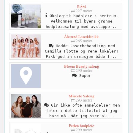
RÅ•4
227 meter
Økologisk hudpleie i sentrum.
Velkommen til byens grønne
hudpleiesalong med avslappe...
Ålesund Laserklinikk
265 meter
Hadde laserbehandling med
Camilla Flotte og rene lokaler!
Fikk god informasjon både f...
Bloom Beauty salong
290 meter
Super
Marcelo Salong
293 meter
Gir ikke ofte anmeldelser men
føler i dette tilfellet at jeg
bare må. Når jeg sier al...
Perlen hudpleie
299 meter