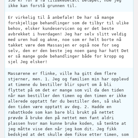
350 kr for å få tilbakebetalt beløpet, noe jeg
ikke kan forstå grunnen til.
Er virkelig til å anbefale! De har så mange
forskjellige behandlinger som de tilbyr til ulike
behov, elsker kundeservicen og er det beste
avbrekket i hverdagen! Jeg har selv slitt veldig
med uren hud og akne, noe som er helt borte nå
takket være dem Massasjen er også noe for seg
selv, den er den beste jeg noen gang har hatt Det
er så mange gode behandlinger både for kropp og
sjel Jeg elsker!
Massørene er flinke, ville ha gitt dem flere
stjerner, men. 1. Jeg og familien min har opplevd
at timene du bestiller blir spurt om å bli
flyttet på om det er mange som vil da den tiden
når man bestiller den timen og den timen er ikke
allerede opptatt før du bestiller den, så skal
den tiden være opptatt av deg. 2. Hadde en
rabattkode som kan bare bli brukt på nettet
prøvde å bruke den på nettet men fant aldri
plassen hvor man kunne bruke koden, så tenkte at
jeg måtte vise den når jeg kom dit. Jeg fikk
bedskjed at det skulle dem fikse etter timen, som