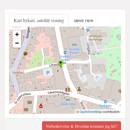
Kart bykart, satellitt visning
street view
+
−
©
OpenStreetMap
contributors
Veibeskrivelse & Hvordan kommer jeg hit?