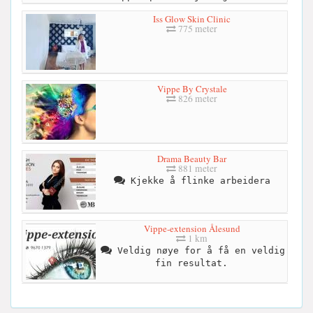
Iss Glow Skin Clinic
775 meter
Vippe By Crystale
826 meter
Drama Beauty Bar
881 meter
Kjekke å flinke arbeidera
Vippe-extension Ålesund
1 km
Veldig nøye for å få en veldig
fin resultat.