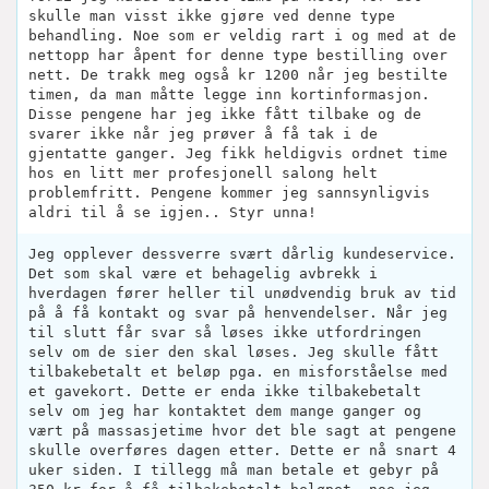
skulle man visst ikke gjøre ved denne type
behandling. Noe som er veldig rart i og med at de
nettopp har åpent for denne type bestilling over
nett. De trakk meg også kr 1200 når jeg bestilte
timen, da man måtte legge inn kortinformasjon.
Disse pengene har jeg ikke fått tilbake og de
svarer ikke når jeg prøver å få tak i de
gjentatte ganger. Jeg fikk heldigvis ordnet time
hos en litt mer profesjonell salong helt
problemfritt. Pengene kommer jeg sannsynligvis
aldri til å se igjen.. Styr unna!
Jeg opplever dessverre svært dårlig kundeservice.
Det som skal være et behagelig avbrekk i
hverdagen fører heller til unødvendig bruk av tid
på å få kontakt og svar på henvendelser. Når jeg
til slutt får svar så løses ikke utfordringen
selv om de sier den skal løses. Jeg skulle fått
tilbakebetalt et beløp pga. en misforståelse med
et gavekort. Dette er enda ikke tilbakebetalt
selv om jeg har kontaktet dem mange ganger og
vært på massasjetime hvor det ble sagt at pengene
skulle overføres dagen etter. Dette er nå snart 4
uker siden. I tillegg må man betale et gebyr på