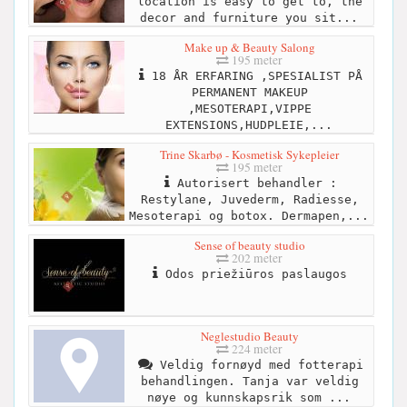
location is easy to get to, the
decor and furniture you sit...
Make up & Beauty Salong
195 meter
18 ÅR ERFARING ,SPESIALIST PÅ
PERMANENT MAKEUP
,MESOTERAPI,VIPPE
EXTENSIONS,HUDPLEIE,...
Trine Skarbø - Kosmetisk Sykepleier
195 meter
Autorisert behandler :
Restylane, Juvederm, Radiesse,
Mesoterapi og botox. Dermapen,...
Sense of beauty studio
202 meter
Odos priežiūros paslaugos
Neglestudio Beauty
224 meter
Veldig fornøyd med fotterapi
behandlingen. Tanja var veldig
nøye og kunnskapsrik som ...