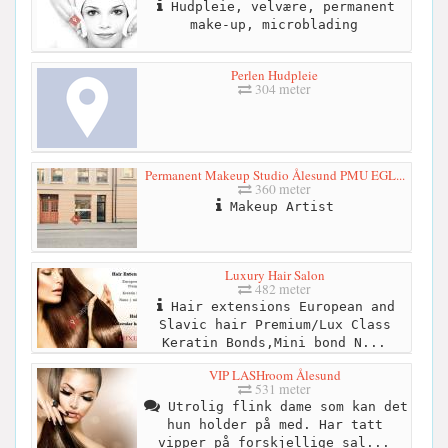
Hudpleie, velvære, permanent
make-up, microblading
Perlen Hudpleie
304 meter
Permanent Makeup Studio Ålesund PMU EGL...
360 meter
Makeup Artist
Luxury Hair Salon
482 meter
Hair extensions European and
Slavic hair Premium/Lux Class
Keratin Bonds,Mini bond N...
VIP LASHroom Ålesund
531 meter
Utrolig flink dame som kan det
hun holder på med. Har tatt
vipper på forskjellige sal...