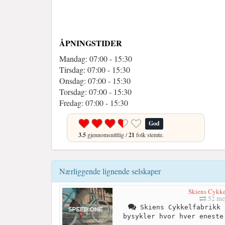
ÅPNINGSTIDER
Mandag: 07:00 - 15:30
Tirsdag: 07:00 - 15:30
Onsdag: 07:00 - 15:30
Torsdag: 07:00 - 15:30
Fredag: 07:00 - 15:30
God
3.5
gjennomsnittlig /
21
folk stemte.
Nærliggende lignende selskaper
Skiens Cykke
52 me
Skiens Cykkelfabrikk 
bysykler hvor hver eneste