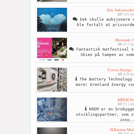
Eek Auksjonsfor
104 me
Eek skulle auksjonere s
ble fortalt at prisvurd
Mersmak i 
411 me
Fantastisk matfestival s
Skien på tampen av som
Corvus Energy -
438 me
The Battery Technology 
more! Grenland Energy co
KREM No
511 me
KREM er en brobygge
utviklingspartner, som s
inno.
H.Karsten Mult
705 me