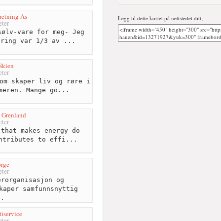
retning As
Legg til dette kortet på nettstedet ditt;
ter
ølv-vare for meg- Jeg
ering var 1/3 av ...
Skien
ter
om skaper liv og røre i
meren. Mange go...
 Grenland
ter
that makes energy do
ntributes to effi...
rge
ter
rorganisasjon og
kaper samfunnsnyttig
..
iservice
ter