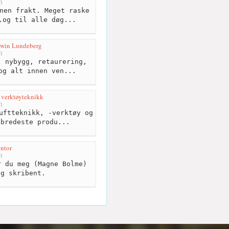
m
nen frakt. Meget raske
.og til alle døg...
dwin Lundeberg
m
 nybygg, retaurering,
og alt innen ven...
 verktøyteknikk
m
uftteknikk, -verktøy og
 bredeste produ...
ntor
m
 du meg (Magne Bolme)
og skribent.