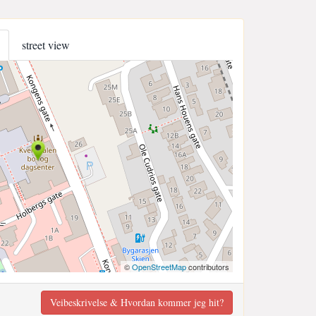
street view
©
OpenStreetMap
contributors
Veibeskrivelse & Hvordan kommer jeg hit?