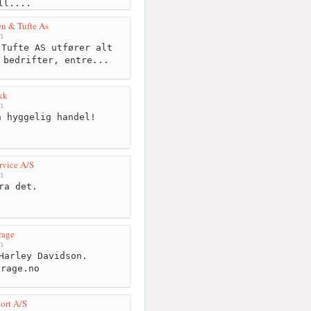
ll....
en & Tufte As
m
Tufte AS utfører alt
 bedrifter, entre...
ikk
m
 hyggelig handel!
rvice A/S
m
ra det.
rage
m
Harley Davidson.
arage.no
ort A/S