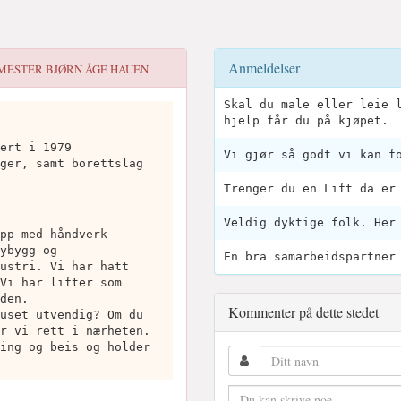
Anmeldelser
ESTER BJØRN ÅGE HAUEN
Skal du male eller leie 
hjelp får du på kjøpet.
ert i 1979
Vi gjør så godt vi kan f
ger, samt borettslag
Trenger du en Lift da er
Veldig dyktige folk. Her
pp med håndverk
ybygg og
En bra samarbeidspartner
ustri. Vi har hatt
Vi har lifter som
den.
Kommenter på dette stedet
uset utvendig? Om du
r vi rett i nærheten.
ing og beis og holder