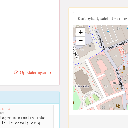
Kart bykart, satellitt visning
+
−
Oppdateringsinfo
lfabrik
ter
lager minimalistiske
 lille detalj er g...