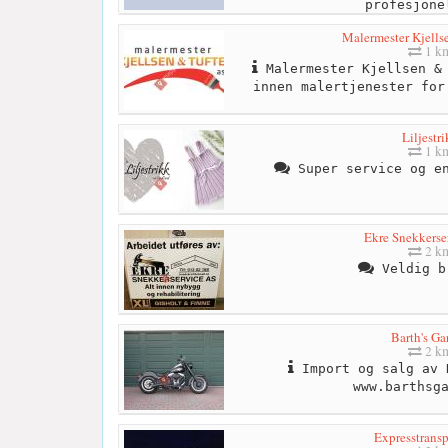
profesjone
Malermester Kjells
1 k
Malermester Kjellsen & 
innen malertjenester for
Liljestr
1 k
Super service og en
Ekre Snekkerse
2 k
Veldig b
Barth's Ga
2 k
Import og salg av 
www.barthsg
Expresstransp