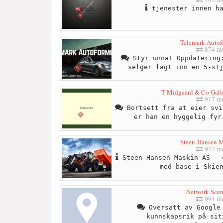
tjenester innen ha
Telemark Autof
874 me
Styr unna! Oppdatering:
selger lagt inn en 5-st
T Midgaard & Co Galle
917 me
Bortsett fra at eier svi
er han en hyggelig fyr
Steen-Hansen 
977 me
Steen-Hansen Maskin AS - 
med base i Skie
Network Scen
994 me
Oversatt av Google 
kunnskapsrik på sit