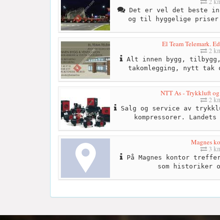
2 k
Det er vel det beste in
og til hyggelige priser
El Team Telemark. E
2 k
Alt innen bygg, tilbygg,
takomlegging, nytt tak 
NTT As - Trykkluft og
2 k
Salg og service av trykkl
kompressorer. Landets
Magnes ko
3 k
På Magnes kontor treffer
som historiker 