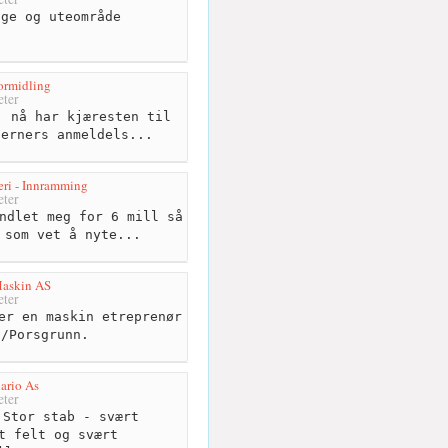
ge og uteområde
ormidling
ter
 nå har kjæresten til
jerners anmeldels...
ri - Innramming
ter
ndlet meg for 6 mill så
 som vet å nyte...
Maskin AS
ter
er en maskin etreprenør
n/Porsgrunn.
ario As
ter
Stor stab - svært
t felt og svært