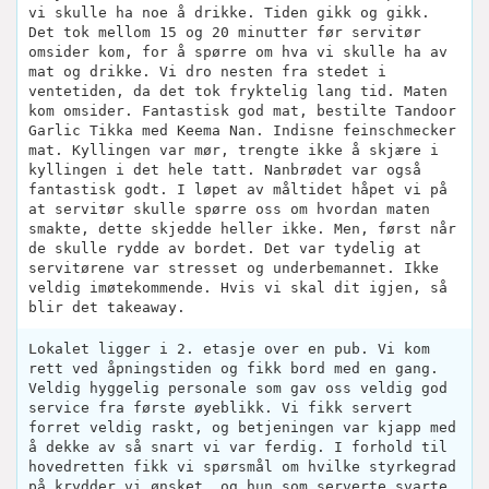
vi skulle ha noe å drikke. Tiden gikk og gikk.
Det tok mellom 15 og 20 minutter før servitør
omsider kom, for å spørre om hva vi skulle ha av
mat og drikke. Vi dro nesten fra stedet i
ventetiden, da det tok fryktelig lang tid. Maten
kom omsider. Fantastisk god mat, bestilte Tandoor
Garlic Tikka med Keema Nan. Indisne feinschmecker
mat. Kyllingen var mør, trengte ikke å skjære i
kyllingen i det hele tatt. Nanbrødet var også
fantastisk godt. I løpet av måltidet håpet vi på
at servitør skulle spørre oss om hvordan maten
smakte, dette skjedde heller ikke. Men, først når
de skulle rydde av bordet. Det var tydelig at
servitørene var stresset og underbemannet. Ikke
veldig imøtekommende. Hvis vi skal dit igjen, så
blir det takeaway.
Lokalet ligger i 2. etasje over en pub. Vi kom
rett ved åpningstiden og fikk bord med en gang.
Veldig hyggelig personale som gav oss veldig god
service fra første øyeblikk. Vi fikk servert
forret veldig raskt, og betjeningen var kjapp med
å dekke av så snart vi var ferdig. I forhold til
hovedretten fikk vi spørsmål om hvilke styrkegrad
på krydder vi ønsket, og hun som serverte svarte