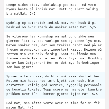
Lenge siden sist. Fabelaktig god mat - må være
byens beste på indisk mat. Rett og slett veldig
bra matMat: 5/5
Nydelig og autentisk Indisk mat. Men husk å gi
beskjed om hvor sterk du ønsker maten.Mat: 5/5
Servitørene har kunnskap om mat og drikke men
glemmer litt av det vanlige som og tenne lys etc.
Maten smaker bra, det som trekkes hardt ned på er
frosne grønnsaker samt importert kjøtt. Deigen på
retten min var halv ferdig. Samt skuffende men
frosne runde løk i retten. Pris Fryst mat Uryddig
Derav kun 2stjerner! Her er det mye forbedringer
som kan gjøres.
Spiser ofte indisk, du blir nok ikke skuffet her.
Retten min hadde noe tørt kjøtt som raskt ble
erstattet. Veldig god service, hyggelig personale
og koselig lokale. Topp score men mangler kanskje
prikken over i’n - kommer gjerne igjen Mat: 5/5
God mat, men måtte vente over en time før vi fik
maten.Mat: 4/5