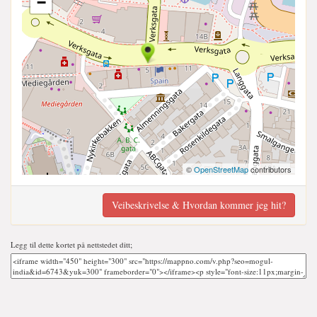
−
©
OpenStreetMap
contributors
Veibeskrivelse & Hvordan kommer jeg hit?
Legg til dette kortet på nettstedet ditt;