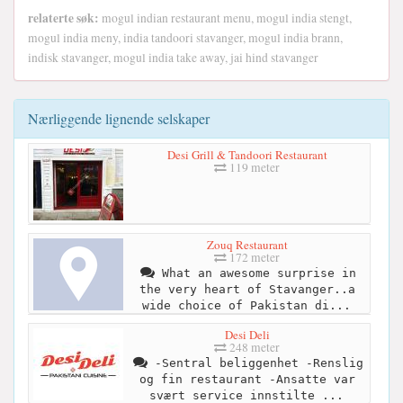
relaterte søk:
mogul indian restaurant menu, mogul india stengt,
mogul india meny, india tandoori stavanger, mogul india brann,
indisk stavanger, mogul india take away, jai hind stavanger
Nærliggende lignende selskaper
Desi Grill & Tandoori Restaurant
119 meter
Zouq Restaurant
172 meter
What an awesome surprise in
the very heart of Stavanger..a
wide choice of Pakistan di...
Desi Deli
248 meter
-Sentral beliggenhet -Renslig
og fin restaurant -Ansatte var
svært service innstilte ...