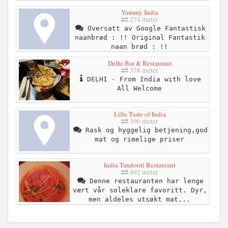
Yummy India
274 meter
Oversatt av Google Fantastisk
naanbrød : !! Original Fantastik
naan brød : !!
Delhi Bar & Restaurant
378 meter
DELHI - From India with love
All Welcome
Lille Taste of India
390 meter
Rask og hyggelig betjening,god
mat og rimelige priser
India Tandoori Restaurant
492 meter
Denne restauranten har lenge
vært vår soleklare favoritt. Dyr,
men aldeles utsøkt mat...