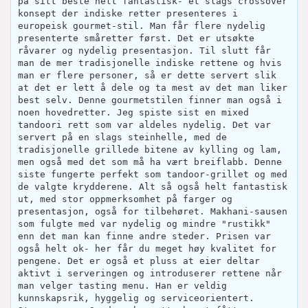
på sitt beste helt fantastisk- et slags crossover
konsept der indiske retter presenteres i
europeisk gourmet-stil. Man får flere nydelig
presenterte småretter først. Det er utsøkte
råvarer og nydelig presentasjon. Til slutt får
man de mer tradisjonelle indiske rettene og hvis
man er flere personer, så er dette servert slik
at det er lett å dele og ta mest av det man liker
best selv. Denne gourmetstilen finner man også i
noen hovedretter. Jeg spiste sist en mixed
tandoori rett som var aldeles nydelig. Det var
servert på en slags steinhelle, med de
tradisjonelle grillede bitene av kylling og lam,
men også med det som må ha vært breiflabb. Denne
siste fungerte perfekt som tandoor-grillet og med
de valgte krydderene. Alt så også helt fantastisk
ut, med stor oppmerksomhet på farger og
presentasjon, også for tilbehøret. Makhani-sausen
som fulgte med var nydelig og mindre "rustikk"
enn det man kan finne andre steder. Prisen var
også helt ok- her får du meget høy kvalitet for
pengene. Det er også et pluss at eier deltar
aktivt i serveringen og introduserer rettene når
man velger tasting menu. Han er veldig
kunnskapsrik, hyggelig og serviceorientert.