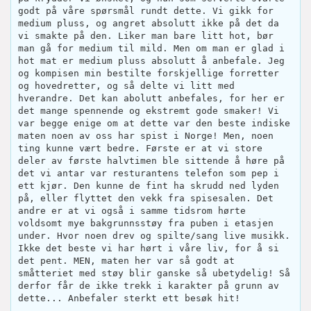
godt på våre spørsmål rundt dette. Vi gikk for
medium pluss, og angret absolutt ikke på det da
vi smakte på den. Liker man bare litt hot, bør
man gå for medium til mild. Men om man er glad i
hot mat er medium pluss absolutt å anbefale. Jeg
og kompisen min bestilte forskjellige forretter
og hovedretter, og så delte vi litt med
hverandre. Det kan abolutt anbefales, for her er
det mange spennende og ekstremt gode smaker! Vi
var begge enige om at dette var den beste indiske
maten noen av oss har spist i Norge! Men, noen
ting kunne vært bedre. Første er at vi store
deler av første halvtimen ble sittende å høre på
det vi antar var resturantens telefon som pep i
ett kjør. Den kunne de fint ha skrudd ned lyden
på, eller flyttet den vekk fra spisesalen. Det
andre er at vi også i samme tidsrom hørte
voldsomt mye bakgrunnsstøy fra puben i etasjen
under. Hvor noen drev og spilte/sang live musikk.
Ikke det beste vi har hørt i våre liv, for å si
det pent. MEN, maten her var så godt at
småtteriet med støy blir ganske så ubetydelig! Så
derfor får de ikke trekk i karakter på grunn av
dette... Anbefaler sterkt ett besøk hit!