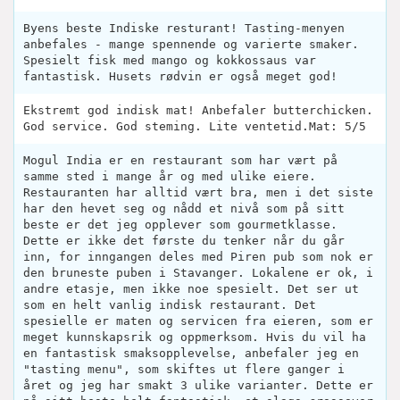
Byens beste Indiske resturant! Tasting-menyen
anbefales - mange spennende og varierte smaker.
Spesielt fisk med mango og kokkossaus var
fantastisk. Husets rødvin er også meget god!
Ekstremt god indisk mat! Anbefaler butterchicken.
God service. God steming. Lite ventetid.Mat: 5/5
Mogul India er en restaurant som har vært på
samme sted i mange år og med ulike eiere.
Restauranten har alltid vært bra, men i det siste
har den hevet seg og nådd et nivå som på sitt
beste er det jeg opplever som gourmetklasse.
Dette er ikke det første du tenker når du går
inn, for inngangen deles med Piren pub som nok er
den bruneste puben i Stavanger. Lokalene er ok, i
andre etasje, men ikke noe spesielt. Det ser ut
som en helt vanlig indisk restaurant. Det
spesielle er maten og servicen fra eieren, som er
meget kunnskapsrik og oppmerksom. Hvis du vil ha
en fantastisk smaksopplevelse, anbefaler jeg en
"tasting menu", som skiftes ut flere ganger i
året og jeg har smakt 3 ulike varianter. Dette er