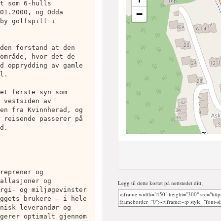
t som 6-hulls
−
01.2000, og Odda
by golfspill i
den forstand at den
område, hvor det de
d opprydding av gamle
l.
et første syn som
 vestsiden av
en fra Kvinnherad, og
 reisende passerer på
d.
reprenør og
allasjoner og
Legg til dette kortet på nettstedet ditt;
rgi- og miljøgevinster
ggets brukere – i hele
nisk leverandør og
gerer optimalt gjennom