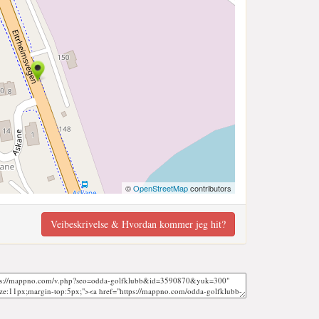
©
OpenStreetMap
contributors
Veibeskrivelse & Hvordan kommer jeg hit?