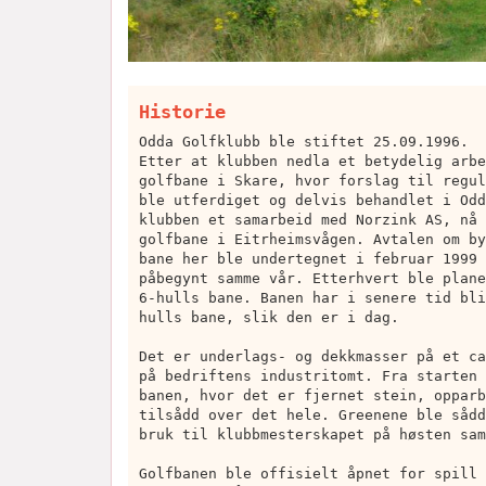
Historie
Odda Golfklubb ble stiftet 25.09.1996.
Etter at klubben nedla et betydelig arbe
golfbane i Skare, hvor forslag til regul
ble utferdiget og delvis behandlet i Odd
klubben et samarbeid med Norzink AS, nå 
golfbane i Eitrheimsvågen. Avtalen om by
bane her ble undertegnet i februar 1999 
påbegynt samme vår. Etterhvert ble plane
6-hulls bane. Banen har i senere tid bli
hulls bane, slik den er i dag.
Det er underlags- og dekkmasser på et ca
på bedriftens industritomt. Fra starten 
banen, hvor det er fjernet stein, opparb
tilsådd over det hele. Greenene ble sådd
bruk til klubbmesterskapet på høsten sam
Golfbanen ble offisielt åpnet for spill 