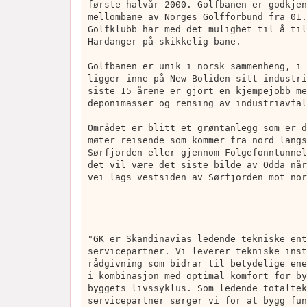
første halvår 2000. Golfbanen er godkjen
mellombane av Norges Golfforbund fra 01.
Golfklubb har med det mulighet til å til
Hardanger på skikkelig bane.
Golfbanen er unik i norsk sammenheng, i 
ligger inne på New Boliden sitt industri
siste 15 årene er gjort en kjempejobb me
deponimasser og rensing av industriavfal
Området er blitt et grøntanlegg som er d
møter reisende som kommer fra nord langs
Sørfjorden eller gjennom Folgefonntunnel
det vil være det siste bilde av Odda når
vei lags vestsiden av Sørfjorden mot nor
"GK er Skandinavias ledende tekniske ent
servicepartner. Vi leverer tekniske inst
rådgivning som bidrar til betydelige ene
i kombinasjon med optimal komfort for by
byggets livssyklus. Som ledende totaltek
servicepartner sørger vi for at bygg fun