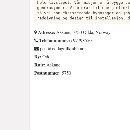
hele livsløpet. Vår misjon er å bygge bæ
generasjoner. Vi bidrar til energieffekt
så vel som eksisterende bygninger og job
rådgivning og design til installasjon, d
Adresse:
Askane, 5750 Odda, Norway
Telefonnummer:
97798550
on.bbulkflogaddo@tsop
By:
Odda
Rute:
Askane
Postnummer:
5750