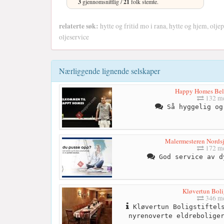
3
gjennomsnittlig /
21
folk stemte.
relaterte søk:
hytte og fritid mo i rana, hytte og hjem, olje
oljeservice
Nærliggende lignende selskaper
Happy Homes Bel
132 me
Så hyggelig og
Malermesteren Nordsj
172 me
God service av d
Kløvertun Bolig
346 me
Kløvertun Boligstiftels
nyrenoverte eldrebolige