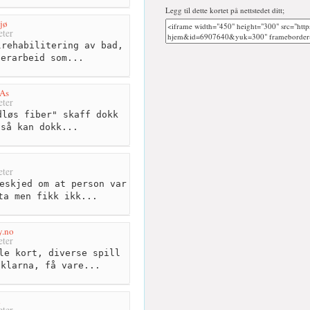
Legg til dette kortet på nettstedet ditt;
jø
ter
rehabilitering av bad,
gerarbeid som...
 As
ter
løs fiber" skaff dokk
 så kan dokk...
ter
eskjed om at person var
ta men fikk ikk...
y.no
ter
le kort, diverse spill
 klarna, få vare...