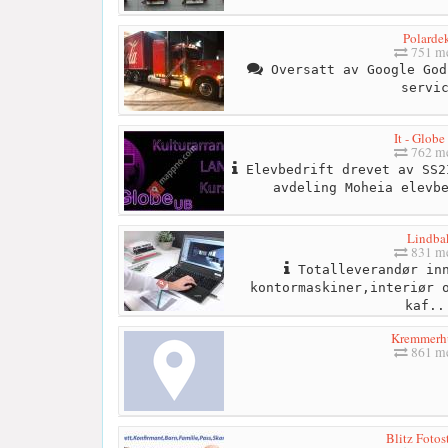
Polarde
751 me
Oversatt av Google God
servi
It - Glob
762 me
Elevbedrift drevet av SS2
avdeling Moheia elevb
Lindba
831 me
Totalleverandør inn
kontormaskiner,interiør 
kaf..
Kremmerh
861 me
Blitz Fotos