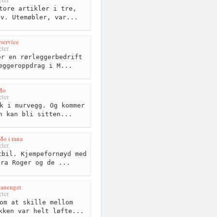
ter
tore artikler i tre,
ov. Utemøbler, var...
service
ter
r en rørleggerbedrift
eggeroppdrag i M...
Mo
ter
k i murvegg. Og kommer
n kan bli sitten...
Mo i rana
ter
bil. Kjempefornøyd med
fra Roger og de ...
anenget
ter
om at skille mellom
kken var helt løfte...