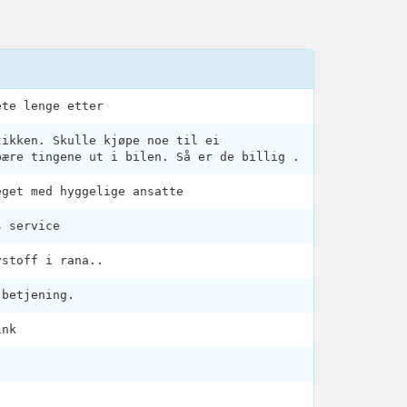
ete lenge etter
tikken. Skulle kjøpe noe til ei
bære tingene ut i bilen. Så er de billig .
eget med hyggelige ansatte
s service
vstoff i rana..
 betjening.
ink