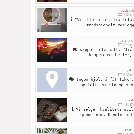
Bademil
358 me
"Vi utfører alt fra total
tradisjonelt rørleg
Telemix
371 me
søppel internætt, "tråd
kompetanse heller,
Jysk
373 me
Ingen hjelp å få! fikk b
opptatt, vi sto og ven
FunSuppl
441 me
Vi selger kvalitets spil
og mye mer. Handle med
BARK