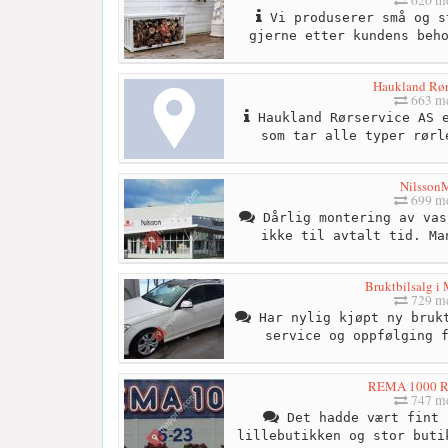
620 me
Vi produserer små og s
gjerne etter kundens beh
Haukland Rør
663 me
Haukland Rørservice AS e
som tar alle typer rørl
Nilsson
699 me
Dårlig montering av vas
ikke til avtalt tid. Ma
Bruktbilsalg i 
729 me
Har nylig kjøpt ny brukt
service og oppfølging 
REMA 1000 R
747 me
Det hadde vært fint 
lillebutikken og stor buti