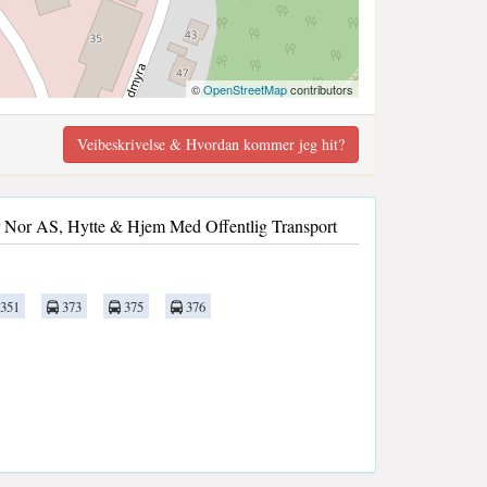
©
OpenStreetMap
contributors
Veibeskrivelse & Hvordan kommer jeg hit?
er Nor AS, Hytte & Hjem Med Offentlig Transport
351
373
375
376