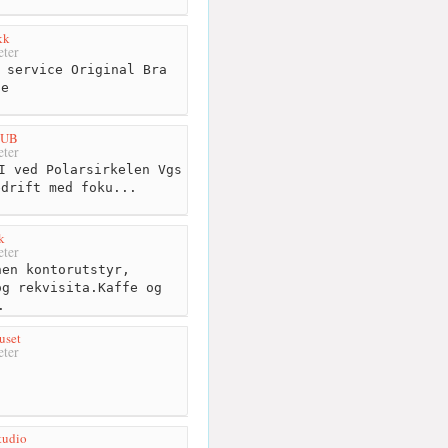
kk
ter
 service Original Bra
ce
e UB
ter
I ved Polarsirkelen Vgs
edrift med foku...
k
ter
en kontorutstyr,
og rekvisita.Kaffe og
.
uset
ter
tudio