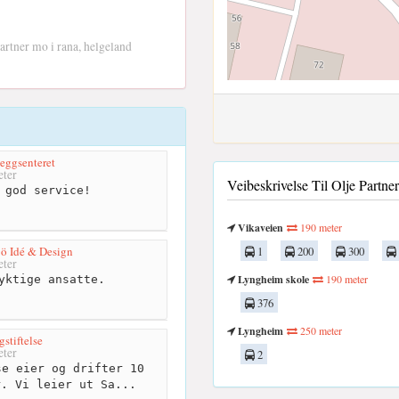
partner mo i rana, helgeland
eggsenteret
ter
Veibeskrivelse Til Olje Partn
 god service!
Vikaveien
190 meter
ö Idé & Design
1
200
300
ter
Lyngheim skole
190 meter
yktige ansatte.
376
Lyngheim
250 meter
stiftelse
ter
2
e eier og drifter 10
r. Vi leier ut Sa...