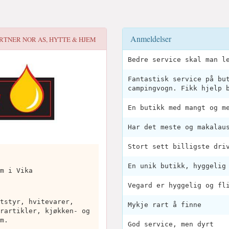
Anmeldelser
ARTNER NOR AS, HYTTE & HJEM
Bedre service skal man l
Fantastisk service på bu
campingvogn. Fikk hjelp 
En butikk med mangt og m
Har det meste og makalau
Stort sett billigste dri
En unik butikk, hyggelig
m i Vika
Vegard er hyggelig og fl
tstyr, hvitevarer,
Mykje rart å finne
rartikler, kjøkken- og
m.
God service, men dyrt