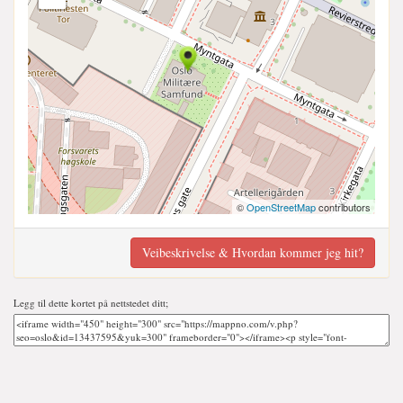
©
OpenStreetMap
contributors
Veibeskrivelse & Hvordan kommer jeg hit?
Legg til dette kortet på nettstedet ditt;