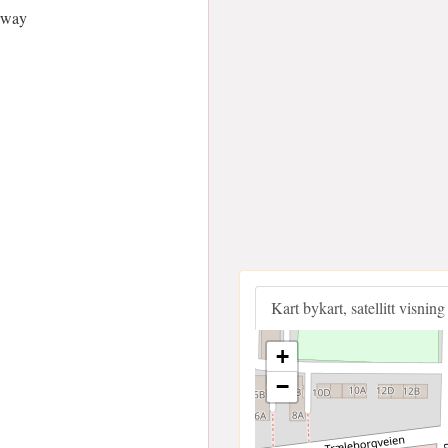
rway
Kart bykart, satellitt visning
+
−