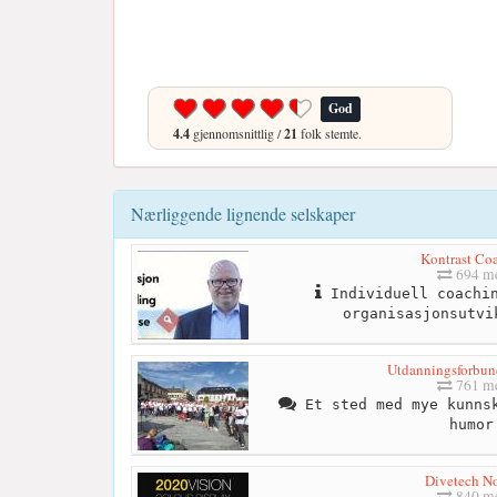
God
4.4
gjennomsnittlig /
21
folk stemte.
Nærliggende lignende selskaper
Kontrast Co
694 me
Individuell coachin
organisasjonsutvi
Utdanningsforbund
761 me
Et sted med mye kunnsk
humor
Divetech N
840 me