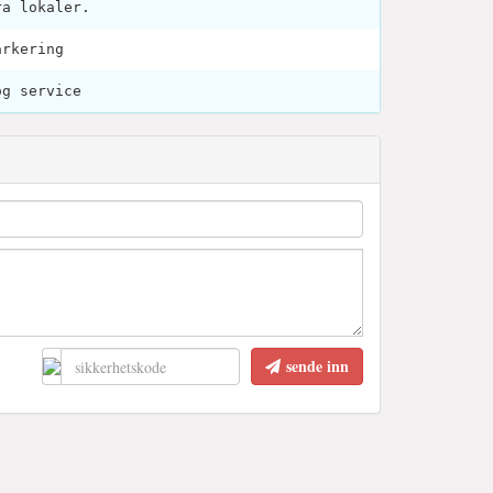
ra lokaler.
arkering
og service
sende inn