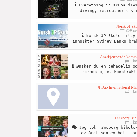
Everything in scuba divi
diving, rebreather divi
Norsk 3P sk
859 me
Norsk 3P Skole tilbyr
innsikter Sydney Banks bra
Anerkjennende kommu
1 k
Ønsker du en behagelig og
nærmeste, et konstrukt
Ji Dao International Mar
1 k
Tønsberg Bib
1 k
Jeg tok Tønsberg bibelsk
av året som en helt fo