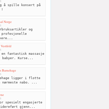
m
g å spille konsert på
 !
nal Norge
m
rbruksartikler og
 profesjonelle
kere...
 Vestfold
m
 en fantastisk massasje
e babyer. Kurse...
s Barnehage
m
ehage ligger i flotte
m nærmeste nabo. ...
ene
m
or spesielt engasjerte
Videreført gjenn...