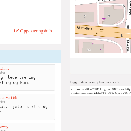
Oppdateringsinfo
aching
ter
g, ledertrening,
Legg til dette kortet på nettstedet ditt;
kling og kurs
et Vestfold
ter
ap, hjelp, støtte og
!
orway
ter