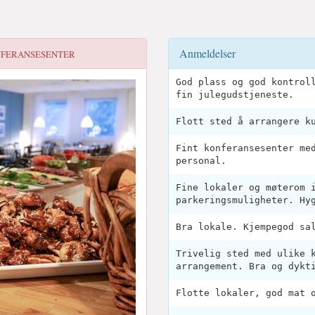
Anmeldelser
NFERANSESENTER
God plass og god kontrol
fin julegudstjeneste.
Flott sted å arrangere k
Fint konferansesenter me
personal.
Fine lokaler og møterom 
parkeringsmuligheter. Hy
Bra lokale. Kjempegod sa
Trivelig sted med ulike 
arrangement. Bra og dykt
Flotte lokaler, god mat 