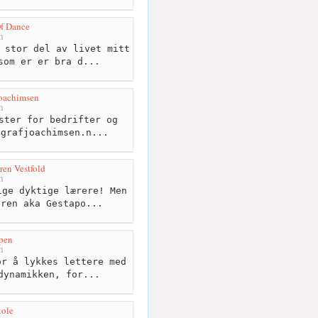
Of Dance
m
 stor del av livet mitt
som er er bra d...
Joachimsen
m
ster for bedrifter og
ografjoachimsen.n...
en Vestfold
m
ge dyktige lærere! Men
eren aka Gestapo...
pen
m
r å lykkes lettere med
dynamikken, for...
kole