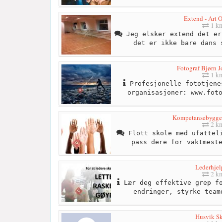
Extend - Art 
1 k
Jeg elsker extend det er
det er ikke bare dans 
Fotograf Bjørn 
1 k
Profesjonelle fototjene
organisasjoner: www.fot
Kompetansebygger
2 k
Flott skole med ufatteli
pass dere for vaktmest
Lederhjel
2 k
Lær deg effektive grep fo
endringer, styrke team
Husvik S