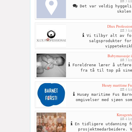
3 k
Det var veldig hyggeli
skolen
Dlux Professio
3 k
Vi tilbyr alt av fo
salgsprodukter for
vippeteknik
Babymassasje i
3 k
Foreldrene lærer å utføre
fra tå til top på sin
Husøy maritime Fu
4 k
Husøy maritime Fus Barn
omgivelser med sjøen so
Kreagent
4 k
En tidligere utdanning f
prosjektmedarbeidere. 