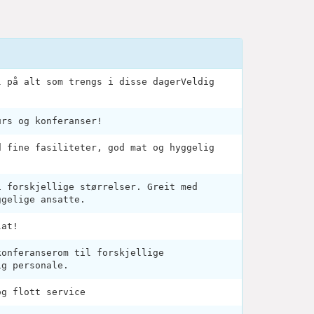
l på alt som trengs i disse dagerVeldig
urs og konferanser!
d fine fasiliteter, god mat og hyggelig
i forskjellige størrelser. Greit med
ggelige ansatte.
lat!
konferanserom til forskjellige
ig personale.
og flott service