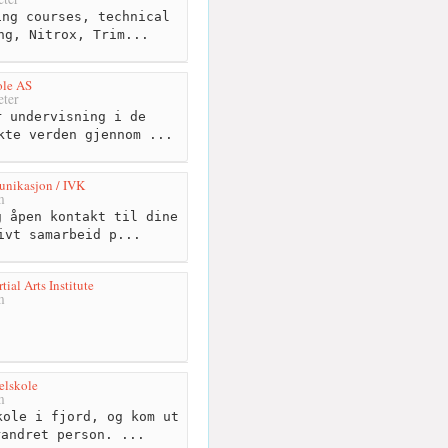
ng courses, technical
ng, Nitrox, Trim...
ole AS
ter
 undervisning i de
kte verden gjennom ...
nikasjon / IVK
m
 åpen kontakt til dine
ivt samarbeid p...
tial Arts Institute
m
elskole
m
ole i fjord, og kom ut
randret person. ...