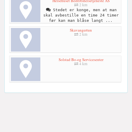
Helsehuset Bedriftshelsetjeneste AS
2 km
Stedet er konge, men at man
skal avbestille en time 24 timer
før kan man blåse langt ...
Skavangertun
2 km
Solstad Bo-og Servicesenter
4 km