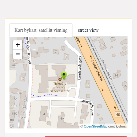
Kart bykart, satellitt visning
street view
+
−
©
OpenStreetMap
contributors