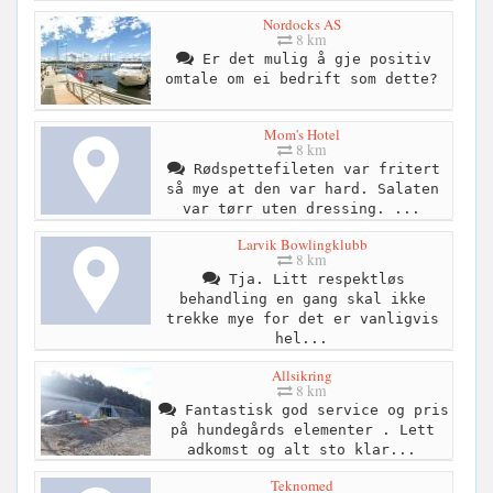
Nordocks AS
8 km
Er det mulig å gje positiv
omtale om ei bedrift som dette?
Mom's Hotel
8 km
Rødspettefileten var fritert
så mye at den var hard. Salaten
var tørr uten dressing. ...
Larvik Bowlingklubb
8 km
Tja. Litt respektløs
behandling en gang skal ikke
trekke mye for det er vanligvis
hel...
Allsikring
8 km
Fantastisk god service og pris
på hundegårds elementer . Lett
adkomst og alt sto klar...
Teknomed