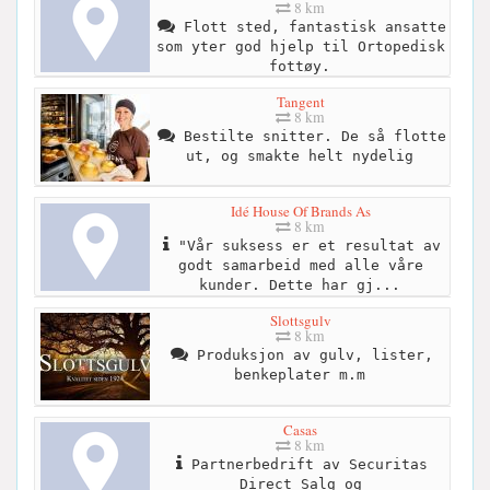
8 km
Flott sted, fantastisk ansatte
som yter god hjelp til Ortopedisk
fottøy.
Tangent
8 km
Bestilte snitter. De så flotte
ut, og smakte helt nydelig
Idé House Of Brands As
8 km
"Vår suksess er et resultat av
godt samarbeid med alle våre
kunder. Dette har gj...
Slottsgulv
8 km
Produksjon av gulv, lister,
benkeplater m.m
Casas
8 km
Partnerbedrift av Securitas
Direct Salg og