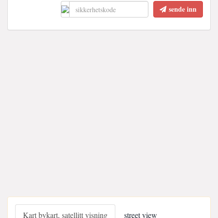
sende inn
Kart bykart, satellitt visning
street view