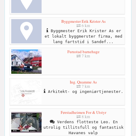
Byggmester Erik Krister As
6 km
Byggmester Erik Krister As er
et lokalt byggmerster firma, med
lang fartstid i Sandef...
Furustad barnehage
7 km
Ing. Quamme As
7 km
Arkitekt- og ingeniørtjenester.
Førstadheimen For & Utstyr
8 km
Verdens flotteste Leo. En
utrolig tillitsfull og fantastisk
Havanes valp