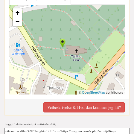
+
−
©
OpenStreetMap
contributors
Veibeskrivelse & Hvordan kommer jeg hit?
Legg til dette kortet på nettstedet ditt;