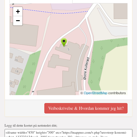
+
−
©
OpenStreetMap
contributors
Veibeskrivelse & Hvordan kommer jeg hit?
Legg til dette kortet på nettstedet ditt;