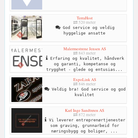
TerraHost
520 meter
God service og veldig
hyggelige ansatte
Malermestrene Jensen AS
843 meter
Erfaring og kvalitet, håndverk
og garanti, kompetanse og
trygghet - glede og entusias...
ExpoLink AS
846 meter
Veldig bra! God service og god
kvalitet
Karl Inge Sandtrøen AS
872 meter
Vi leverer entreprenørtjenester
som graving, grunnarbeid for
næringsbygg og boliger, ...