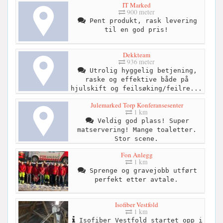
IT Marked
900 meter
Pent produkt, rask levering
til en god pris!
Dekkteam
936 meter
Utrolig hyggelig betjening,
raske og effektive både på
hjulskift og feilsøking/feilre...
Julemarked Torp Konferansesenter
1 km
Veldig god plass! Super
matservering! Mange toaletter.
Stor scene.
Fon Anlegg
1 km
Sprenge og gravejobb utført
perfekt etter avtale.
Isofiber Vestfold
1 km
Isofiber Vestfold startet opp i