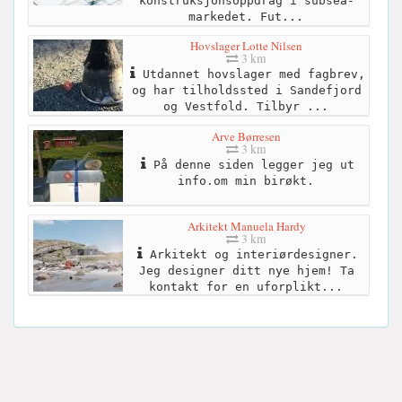
konstruksjonsoppdrag i subsea-
markedet. Fut...
Hovslager Lotte Nilsen
3 km
Utdannet hovslager med fagbrev,
og har tilholdssted i Sandefjord
og Vestfold. Tilbyr ...
Arve Børresen
3 km
På denne siden legger jeg ut
info.om min birøkt.
Arkitekt Manuela Hardy
3 km
Arkitekt og interiørdesigner.
Jeg designer ditt nye hjem! Ta
kontakt for en uforplikt...