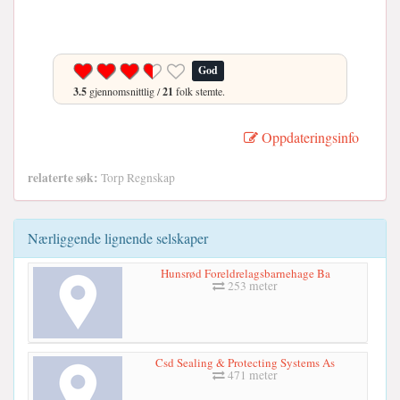
God
3.5
gjennomsnittlig /
21
folk stemte.
Oppdateringsinfo
relaterte søk:
Torp Regnskap
Nærliggende lignende selskaper
Hunsrød Foreldrelagsbarnehage Ba
253 meter
Csd Sealing & Protecting Systems As
471 meter