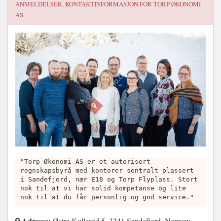
ANMELDELSER, KONTAKTINFORMASJON FOR
TORP ØKONOMI
AS
"Torp Økonomi AS er et autorisert
regnskapsbyrå med kontorer sentralt plassert
i Sandefjord, nær E18 og Torp Flyplass. Stort
nok til at vi har solid kompetanse og lite
nok til at du får personlig og god service."
Adresse:
Østre Kullerød 5, 3241 Sandefjord, Norway