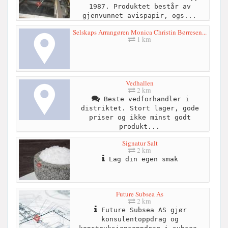
1987. Produktet består av
gjenvunnet avispapir, ogs...
Selskaps Arrangøren Monica Christin Børresen...
1 km
Vedhallen
2 km
Beste vedforhandler i
distriktet. Stort lager, gode
priser og ikke minst godt
produkt...
Signatur Salt
2 km
Lag din egen smak
Future Subsea As
2 km
Future Subsea AS gjør
konsulentoppdrag og