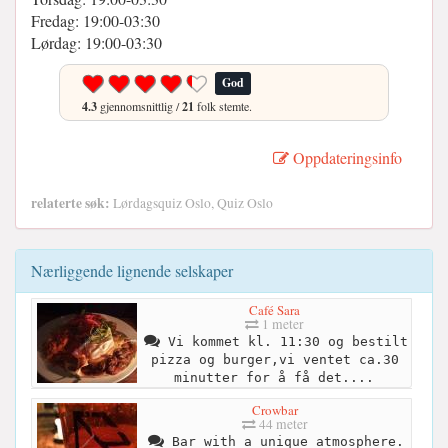
Fredag: 19:00-03:30
Lørdag: 19:00-03:30
God
4.3
gjennomsnittlig /
21
folk stemte.
Oppdateringsinfo
relaterte søk:
Lørdagsquiz Oslo, Quiz Oslo
Nærliggende lignende selskaper
Café Sara
1 meter
Vi kommet kl. 11:30 og bestilt
pizza og burger,vi ventet ca.30
minutter for å få det....
Crowbar
44 meter
Bar with a unique atmosphere.