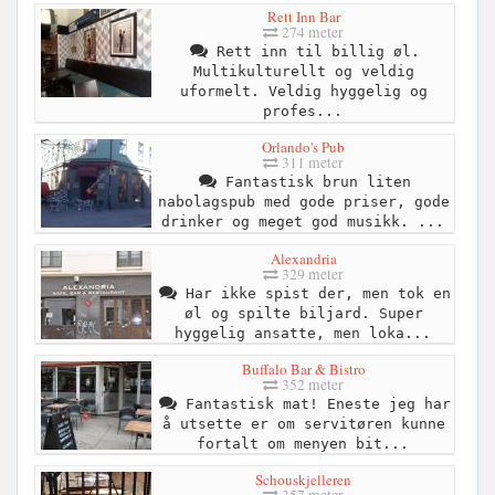
Rett Inn Bar
274 meter
Rett inn til billig øl.
Multikulturellt og veldig
uformelt. Veldig hyggelig og
profes...
Orlando's Pub
311 meter
Fantastisk brun liten
nabolagspub med gode priser, gode
drinker og meget god musikk. ...
Alexandria
329 meter
Har ikke spist der, men tok en
øl og spilte biljard. Super
hyggelig ansatte, men loka...
Buffalo Bar & Bistro
352 meter
Fantastisk mat! Eneste jeg har
å utsette er om servitøren kunne
fortalt om menyen bit...
Schouskjelleren
357 meter