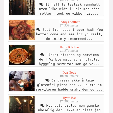
Et helt fantastisk vannhull
uten like midt i Oslo med både
røtter, look og vibber til...
Teddys Softbar
359 meter
Best fish soup I ever had! You
better come and see for yourself,
definitely recommend...
Hell's Kitchen
376 meter
Elsket pizzaen og servicen
der! Vi ble møtt av en utrolig
hyggelig servitør som ga ve...
Den Gode
383 meter
De greier ikke å lage
glutenfri pizza her .. Spurte om
servitøren hadde smakt den og ...
Hytta Bar
392 meter
Mye potensiale, men ganske
ukoselig der. Ikke en plass jeg