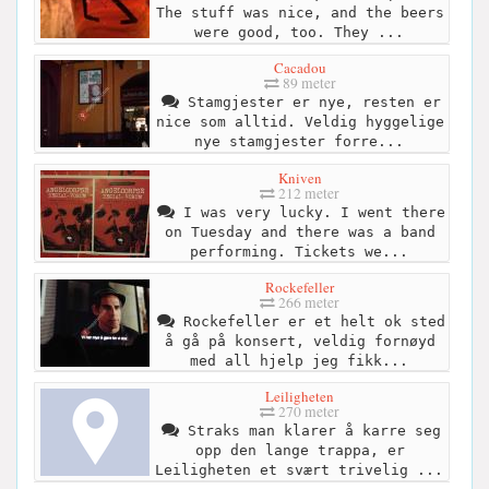
The stuff was nice, and the beers
were good, too. They ...
Cacadou
89 meter
Stamgjester er nye, resten er
nice som alltid. Veldig hyggelige
nye stamgjester forre...
Kniven
212 meter
I was very lucky. I went there
on Tuesday and there was a band
performing. Tickets we...
Rockefeller
266 meter
Rockefeller er et helt ok sted
å gå på konsert, veldig fornøyd
med all hjelp jeg fikk...
Leiligheten
270 meter
Straks man klarer å karre seg
opp den lange trappa, er
Leiligheten et svært trivelig ...