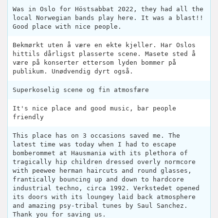
Was in Oslo for Höstsabbat 2022, they had all the
local Norwegian bands play here. It was a blast!!
Good place with nice people.
Bekmørkt uten å være en ekte kjeller. Har Oslos
hittils dårligst plasserte scene. Masete sted å
være på konserter ettersom lyden bommer på
publikum. Unødvendig dyrt også.
Superkoselig scene og fin atmosfære
It's nice place and good music, bar people
friendly
This place has on 3 occasions saved me. The
latest time was today when I had to escape
bomberommet at Hausmania with its plethora of
tragically hip children dressed overly normcore
with peewee herman haircuts and round glasses,
frantically bouncing up and down to hardcore
industrial techno, circa 1992. Verkstedet opened
its doors with its loungey laid back atmosphere
and amazing psy-tribal tunes by Saul Sanchez.
Thank you for saving us.