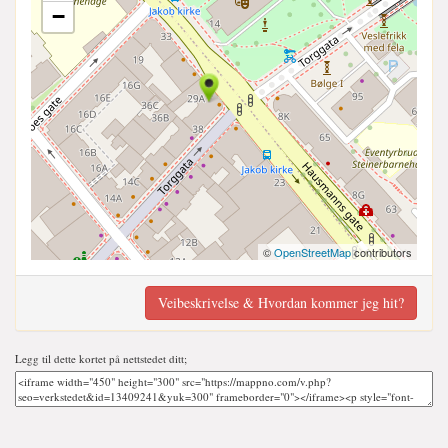
−
©
OpenStreetMap
contributors
Veibeskrivelse & Hvordan kommer jeg hit?
Legg til dette kortet på nettstedet ditt;