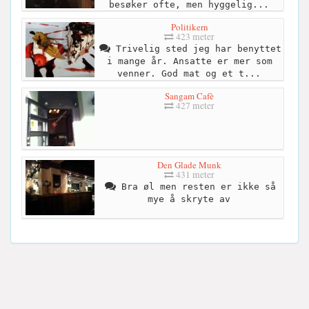
besøker ofte, men hyggelig...
Politikern
423 meter
Trivelig sted jeg har benyttet
i mange år. Ansatte er mer som
venner. God mat og et t...
Sangam Cafè
427 meter
Den Glade Munk
431 meter
Bra øl men resten er ikke så
mye å skryte av