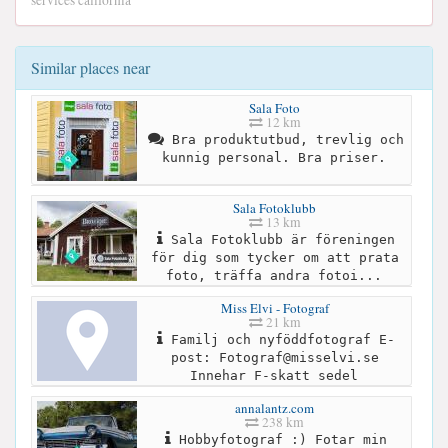
services california
Similar places near
Sala Foto
12 km
Bra produktutbud, trevlig och
kunnig personal. Bra priser.
Sala Fotoklubb
13 km
Sala Fotoklubb är föreningen
för dig som tycker om att prata
foto, träffa andra fotoi...
Miss Elvi - Fotograf
21 km
Familj och nyföddfotograf E-
post:
Fotograf@misselvi.se
Innehar F-skatt sedel
annalantz.com
238 km
Hobbyfotograf :) Fotar min