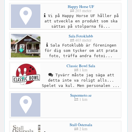
Happy Horse UF
203 meter
Vi på Happy Horse UF håller på
att utveckla en produkt som ska
sättas på stolparna fö...
Sala Fotoklubb
403 meter
Sala Fotoklubb är föreningen
för dig som tycker om att prata
foto, träffa andra fotoi...
Classic Bowl Sala
1 km
Tyvärr måste jag säga att
detta inte va roligt alls...
Spelet va kul. Men personalen ...
Supermoto.se
1 km
Stall Östersala
2 km