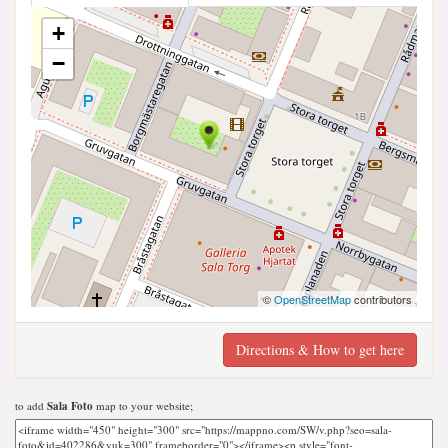
+
−
©
OpenStreetMap
contributors
Directions & How to get here
to add
Sala Foto
map to your website;