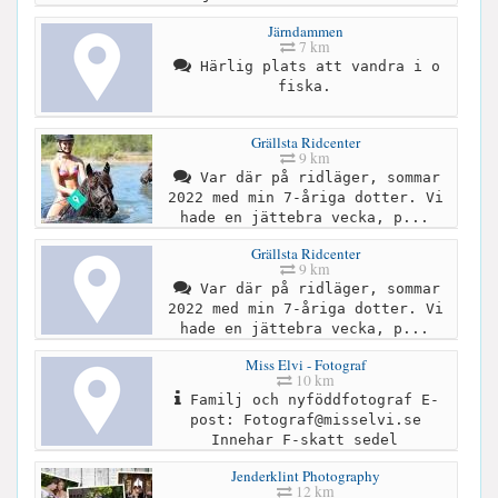
Järndammen
7 km
Härlig plats att vandra i o
fiska.
Grällsta Ridcenter
9 km
Var där på ridläger, sommar
2022 med min 7-åriga dotter. Vi
hade en jättebra vecka, p...
Grällsta Ridcenter
9 km
Var där på ridläger, sommar
2022 med min 7-åriga dotter. Vi
hade en jättebra vecka, p...
Miss Elvi - Fotograf
10 km
Familj och nyföddfotograf E-
post:
Fotograf@misselvi.se
Innehar F-skatt sedel
Jenderklint Photography
12 km