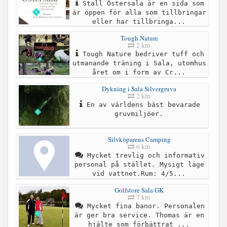
Stall Östersala är en sida som
är öppen för alla som tillbringar
eller har tillbringa...
Tough Nature
2 km
Tough Nature bedriver tuff och
utmanande träning i Sala, utomhus
året om i form av Cr...
Dykning i Sala Silvergruva
2 km
En av världens bäst bevarade
gruvmiljöer.
Silvköparens Camping
6 km
Mycket trevlig och informativ
personal på stället. Mysigt läge
vid vattnet.Rum: 4/5...
Golfstore Sala GK
7 km
Mycket fina banor. Personalen
är ger bra service. Thomas är en
hjälte som förbättrat ...