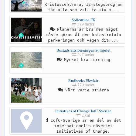
Kristuscentrerat 12-stegsprogram
för alla som vill ta itu m...
Sollentuna FK
379 meter
Planerna är bra men något
måste göras åt den katastrofala
parkeringen och vägen dit....
Bostadsrättsföreningen Solhjulet
497 meter
Mycket bra förening
Rudbecks Elevkår
770 meter
Värt varje stjärna
Initiatives of Change IofC Sverige
2 km
IofC-Sverige är en del av det
internationella näverket
Initiatives of Change.