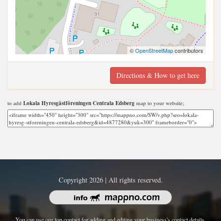
©
OpenStreetMap
contributors
Directions & How to get here
to add
Lokala Hyresgästföreningen Centrala Edsberg
map to your website;
Copyright 2026 | All rights reserved.
You can use our top contact for adding and editing your business's contact details.