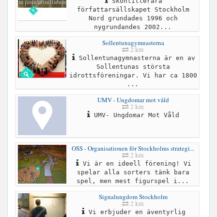
Skönlitterära
författarsällskapet Stockholm
Nord grundades 1996 och
nygrundandes 2002...
Sollentunagymnasterna
2 km
Sollentunagymnasterna är en av
Sollentunas största
idrottsföreningar. Vi har ca 1800
...
UMV - Ungdomar mot våld
2 km
UMV- Ungdomar Mot Våld
OSS - Organisationen för Stockholms strategi...
2 km
Vi är en ideell förening! Vi
spelar alla sorters tänk bara
spel, men mest figurspel i...
Signalungdom Stockholm
2 km
Vi erbjuder en äventyrlig