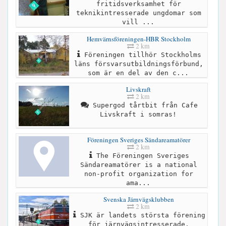
fritidsverksamhet för
teknikintresserade ungdomar som
vill ...
Hemvärnsföreningen-HBR Stockholm
2 km
Föreningen tillhör Stockholms
läns försvarsutbildningsförbund,
som är en del av den c...
Livskraft
2 km
Supergod tårtbit från Cafe
Livskraft i somras!
Föreningen Sveriges Sändareamatörer
2 km
The Föreningen Sveriges
Sändareamatörer is a national
non-profit organization for
ama...
Svenska Järnvägsklubben
2 km
SJK är landets största förening
för järnvägsintresserade.