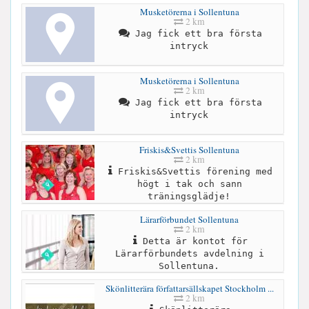
Musketörerna i Sollentuna
2 km
Jag fick ett bra första
intryck
Musketörerna i Sollentuna
2 km
Jag fick ett bra första
intryck
Friskis&Svettis Sollentuna
2 km
Friskis&Svettis förening med
högt i tak och sann
träningsglädje!
Lärarförbundet Sollentuna
2 km
Detta är kontot för
Lärarförbundets avdelning i
Sollentuna.
Skönlitterära författarsällskapet Stockholm ...
2 km