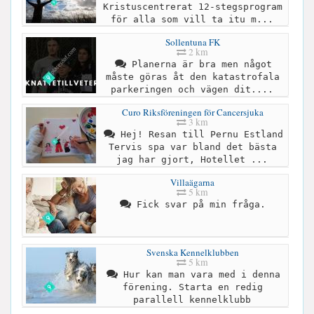
Kristuscentrerat 12-stegsprogram
för alla som vill ta itu m...
Sollentuna FK
2 km
Planerna är bra men något
måste göras åt den katastrofala
parkeringen och vägen dit....
Curo Riksföreningen för Cancersjuka
3 km
Hej! Resan till Pernu Estland
Tervis spa var bland det bästa
jag har gjort, Hotellet ...
Villaägarna
5 km
Fick svar på min fråga.
Svenska Kennelklubben
5 km
Hur kan man vara med i denna
förening. Starta en redig
parallell kennelklubb