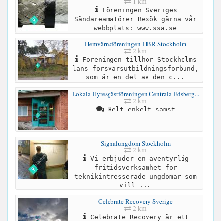
1 km
Föreningen Sveriges
Sändareamatörer Besök gärna vår
webbplats: www.ssa.se
Hemvärnsföreningen-HBR Stockholm
2 km
Föreningen tillhör Stockholms
läns försvarsutbildningsförbund,
som är en del av den c...
Lokala Hyresgästföreningen Centrala Edsberg...
2 km
Helt enkelt sämst
Signalungdom Stockholm
2 km
Vi erbjuder en äventyrlig
fritidsverksamhet för
teknikintresserade ungdomar som
vill ...
Celebrate Recovery Sverige
2 km
Celebrate Recovery är ett