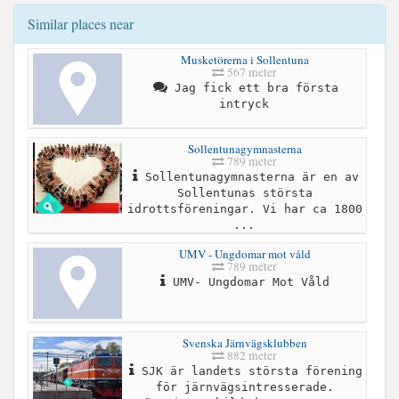
Similar places near
Musketörerna i Sollentuna
567 meter
Jag fick ett bra första
intryck
Sollentunagymnasterna
789 meter
Sollentunagymnasterna är en av
Sollentunas största
idrottsföreningar. Vi har ca 1800
...
UMV - Ungdomar mot våld
789 meter
UMV- Ungdomar Mot Våld
Svenska Järnvägsklubben
882 meter
SJK är landets största förening
för järnvägsintresserade.