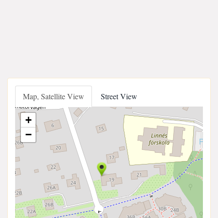
Map, Satellite View
Street View
+
−