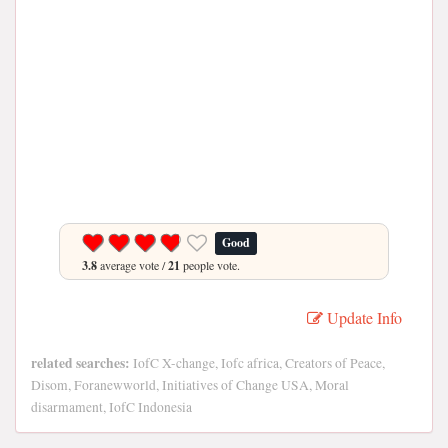
Good
3.8
average vote /
21
people vote.
Update Info
related searches:
IofC X-change, Iofc africa, Creators of Peace,
Disom, Foranewworld, Initiatives of Change USA, Moral
disarmament, IofC Indonesia