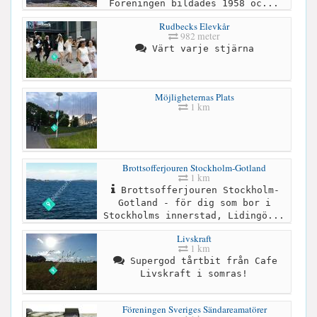
Föreningen bildades 1958 oc...
Rudbecks Elevkår
982 meter
Värt varje stjärna
Möjligheternas Plats
1 km
Brottsofferjouren Stockholm-Gotland
1 km
Brottsofferjouren Stockholm-
Gotland - för dig som bor i
Stockholms innerstad, Lidingö...
Livskraft
1 km
Supergod tårtbit från Cafe
Livskraft i somras!
Föreningen Sveriges Sändareamatörer