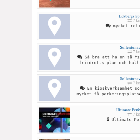
Edsbergs Spo
7 k
mycket roli
Sollentunav
7 k
Så bra att ha en så fi
friidrotts plan och hall
Sollentunav
7 k
En kioskverksamhet so
mycket få parkeringsplats
Ultimate Perf
7 k
Ultimate Pe