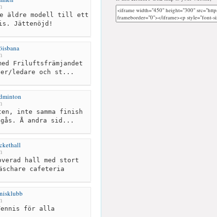
m
e äldre modell till ett
is. Jättenöjd!
öisbana
m
ed Friluftsfrämjandet
der/ledare och st...
adminton
m
en, inte samma finish
ogås. Å andra sid...
ckethall
m
verad hall med stort
äschare cafeteria
nisklubb
m
ennis för alla