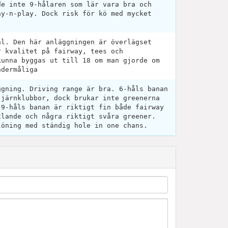
de inte 9-hålaren som lär vara bra och
ay-n-play. Dock risk för kö med mycket
.
ål. Den här anläggningen är överlägset
r kvalitet på fairway, tees och
kunna byggas ut till 18 om man gjorde om
ndermåliga
ggning. Driving range är bra. 6-håls banan
 järnklubbor, dock brukar inte greenerna
 9-håls banan är riktigt fin både fairway
xlande och några riktigt svåra greener.
löning med ständig hole in one chans.