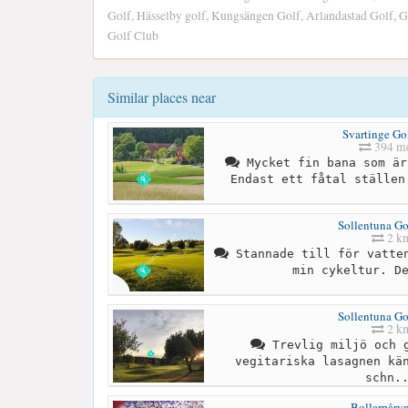
Golf, Hässelby golf, Kungsängen Golf, Arlandastad Golf, G
Golf Club
Similar places near
Svartinge Go
394 me
Mycket fin bana som är
Endast ett fåtal ställen
Sollentuna Go
2 k
Stannade till för vatten
min cykeltur. D
Sollentuna Go
2 k
Trevlig miljö och g
vegitariska lasagnen kä
schn.
Bollarpår