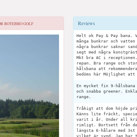
Reviews
OR
ROTEBRO GOLF
Helt ok Pay & Pay bana. 
många bunkrar och vatten
några bunkrar saknar san
segt med några konstgräs
Mkt bra AC i receptionen
repan. Bra range och sto
hålsbana att rekommender
bedöms här Möjlighet att
En mycket fin 9-hålsbana
och snabba greener. Enkl
range.
Tråkigt att dom höjde pr
Känns lite fräckt, speci
varit i år. Under all kr
rimligt. Bortsett från d
längsta 6-hålare med 3st
vilket är synd. Jag har 