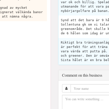
var ok och billig. Spela
utmanande för att vara p
gnad av mycket
nybörjargolfare på banan
ignerat välkända banor
 att nämna några.
Synd att det bara är 9 h
Sollentuna gk om vi tala
greenområde. Det skulle 
de 6 hålen som idag är u
Riktigt bra träningsanlä
är perfekt för att träna
vara värda att putta på.
och greener. Den är omvä
Sista hålet är en bra be
Comment on this business