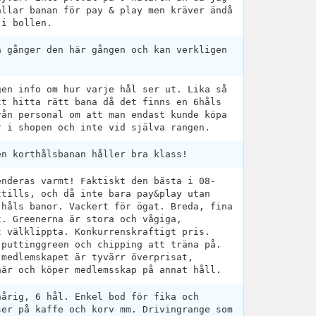
allar banan för pay & play men kräver ändå
 i bollen.
a gånger den här gången och kan verkligen
gen info om hur varje hål ser ut. Lika så
tt hitta rätt bana då det finns en 6håls
rån personal om att man endast kunde köpa
r i shopen och inte vid själva rangen.
en korthålsbanan håller bra klass!
enderas varmt! Faktiskt den bästa i 08-
ttills, och då inte bara pay&play utan
-håls banor. Vackert för ögat. Breda, fina
t. Greenerna är stora och vågiga,
t välklippta. Konkurrenskraftigt pris.
 puttinggreen och chipping att träna på.
 medlemskapet är tyvärr överprisat,
här och köper medlemsskap på annat håll.
hårig, 6 hål. Enkel bod för fika och
ser på kaffe och korv mm. Drivingrange som