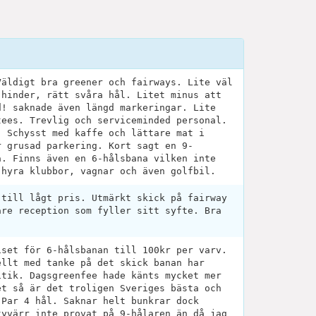
Väldigt bra greener och fairways. Lite väl
 hinder, rätt svåra hål. Litet minus att
d! saknade även längd markeringar. Lite
tees. Trevlig och serviceminded personal.
. Schysst med kaffe och lättare mat i
r grusad parkering. Kort sagt en 9-
a. Finns även en 6-hålsbana vilken inte
 hyra klubbor, vagnar och även golfbil.
 till lågt pris. Utmärkt skick på fairway
are reception som fyller sitt syfte. Bra
iset för 6-hålsbanan till 100kr per varv.
ellt med tanke på det skick banan har
itik. Dagsgreenfee hade känts mycket mer
et så är det troligen Sveriges bästa och
 Par 4 hål. Saknar helt bunkrar dock
tyvärr inte provat på 9-hålaren än då jag