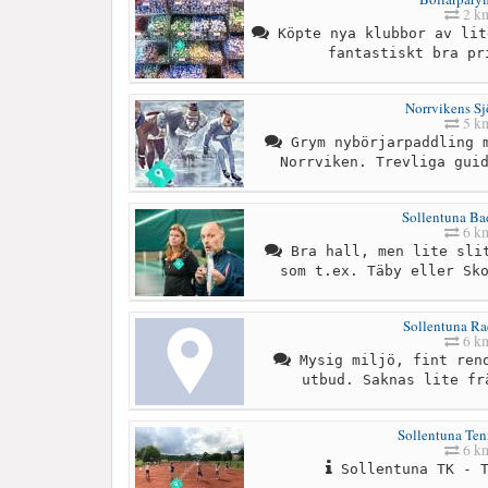
2 k
Köpte nya klubbor av lit
fantastiskt bra pr
Norrvikens Sj
5 k
Grym nybörjarpaddling m
Norrviken. Trevliga gui
Sollentuna B
6 k
Bra hall, men lite slit
som t.ex. Täby eller Sk
Sollentuna Ra
6 k
Mysig miljö, fint reno
utbud. Saknas lite fr
Sollentuna Ten
6 k
Sollentuna TK - T