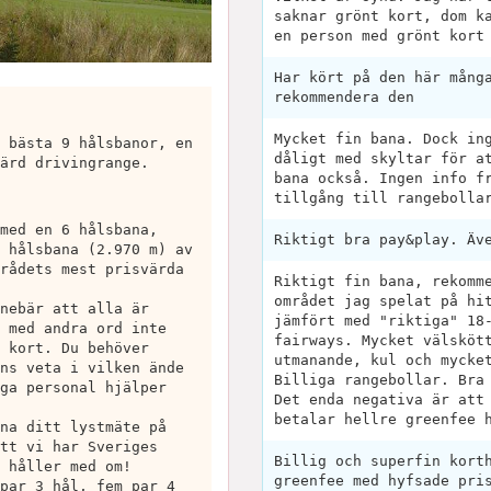
saknar grönt kort, dom k
en person med grönt kort
Har kört på den här mång
rekommendera den
Mycket fin bana. Dock in
 bästa 9 hålsbanor, en
dåligt med skyltar för a
ärd drivingrange.
bana också. Ingen info f
tillgång till rangebolla
med en 6 hålsbana,
Riktigt bra pay&play. Äv
 hålsbana (2.970 m) av
rådets mest prisvärda
Riktigt fin bana, rekomm
området jag spelat på hi
nebär att alla är
jämfört med "riktiga" 18
 med andra ord inte
fairways. Mycket välsköt
 kort. Du behöver
utmanande, kul och mycke
ns veta i vilken ände
Billiga rangebollar. Bra
ga personal hjälper
Det enda negativa är att
betalar hellre greenfee 
na ditt lystmäte på
tt vi har Sveriges
Billig och superfin kort
 håller med om!
greenfee med hyfsade pri
par 3 hål, fem par 4