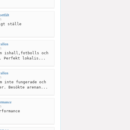
rtfält
m
gt ställe
allen
m
n ishall,fotbolls och
. Perfekt lokalis...
allen
m
m inte fungerade och
er. Besökte arenan...
ormance
m
rformance