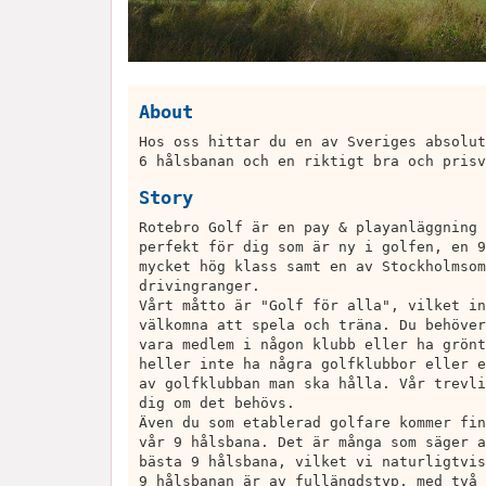
About
Hos oss hittar du en av Sveriges absolut
6 hålsbanan och en riktigt bra och prisv
Story
Rotebro Golf är en pay & playanläggning 
perfekt för dig som är ny i golfen, en 9
mycket hög klass samt en av Stockholmsom
drivingranger.
Vårt måtto är "Golf för alla", vilket in
välkomna att spela och träna. Du behöver
vara medlem i någon klubb eller ha grönt
heller inte ha några golfklubbor eller e
av golfklubban man ska hålla. Vår trevli
dig om det behövs.
Även du som etablerad golfare kommer fin
vår 9 hålsbana. Det är många som säger a
bästa 9 hålsbana, vilket vi naturligtvis
9 hålsbanan är av fullängdstyp, med två 