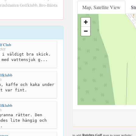
rindslanten Golfklubb, Bro-Bålsta
Map, Satellite View
St
+
−
lf Club
ter
 i väldigt bra skick.
 med vattensjuk g...
lfklubb
m
, kaffe och kaka under
et var fint.
lfklubb
m
ranna rätter. Den
ndes lite hängig och
..
to add
Rotebro Golf
map to your website;
ymmen