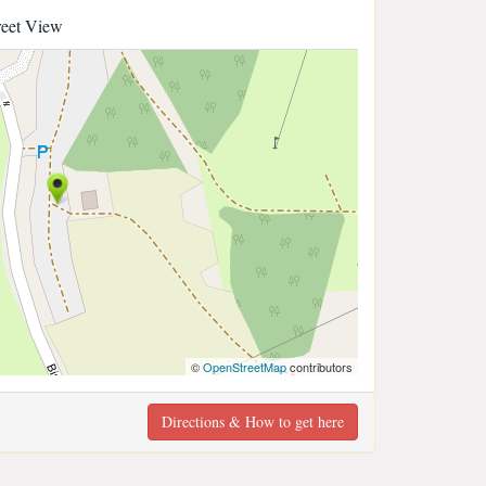
reet View
©
OpenStreetMap
contributors
Directions & How to get here