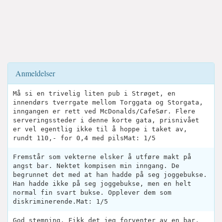
Anmeldelser
Må si en trivelig liten pub i Strøget, en
innendørs tverrgate mellom Torggata og Storgata,
inngangen er rett ved McDonalds/CafeSør. Flere
serveringssteder i denne korte gata, prisnivået
er vel egentlig ikke til å hoppe i taket av,
rundt 110,- for 0,4 med pilsMat: 1/5
Fremstår som vekterne elsker å utføre makt på
angst bar. Nektet kompisen min inngang. De
begrunnet det med at han hadde på seg joggebukse.
Han hadde ikke på seg joggebukse, men en helt
normal fin svart bukse. Opplever dem som
diskriminerende.Mat: 1/5
God stemning. Fikk det jeg forventer av en bar.