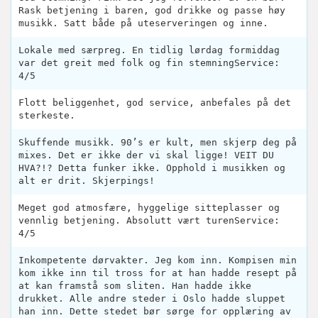
Rask betjening i baren, god drikke og passe høy
musikk. Satt både på uteserveringen og inne.
Lokale med særpreg. En tidlig lørdag formiddag
var det greit med folk og fin stemningService:
4/5
Flott beliggenhet, god service, anbefales på det
sterkeste.
Skuffende musikk. 90’s er kult, men skjerp deg på
mixes. Det er ikke der vi skal ligge! VEIT DU
HVA?!? Detta funker ikke. Opphold i musikken og
alt er drit. Skjerpings!
Meget god atmosfære, hyggelige sitteplasser og
vennlig betjening. Absolutt vært turenService:
4/5
Inkompetente dørvakter. Jeg kom inn. Kompisen min
kom ikke inn til tross for at han hadde resept på
at kan framstå som sliten. Han hadde ikke
drukket. Alle andre steder i Oslo hadde sluppet
han inn. Dette stedet bør sørge for opplæring av