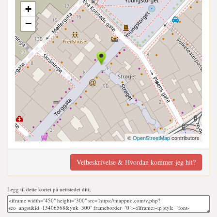
+
−
©
OpenStreetMap
contributors
Veibeskrivelse & Hvordan kommer jeg hit?
Legg til dette kortet på nettstedet ditt;