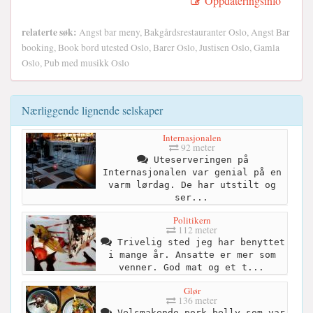
Oppdateringsinfo
relaterte søk:
Angst bar meny, Bakgårdsrestauranter Oslo, Angst Bar
booking, Book bord utested Oslo, Barer Oslo, Justisen Oslo, Gamla
Oslo, Pub med musikk Oslo
Nærliggende lignende selskaper
Internasjonalen
92 meter
Uteserveringen på
Internasjonalen var genial på en
varm lørdag. De har utstilt og
ser...
Politikern
112 meter
Trivelig sted jeg har benyttet
i mange år. Ansatte er mer som
venner. God mat og et t...
Glør
136 meter
Velsmakende pork belly som var