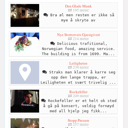
Den Glade Munk
195 meter
Bra øl men resten er ikke så
mye å skryte av
Nye Stortorvets Gjæstgiveri
214 meter
Delicious trafitional,
Norwegian food, amazing service.
The building is from 1699. Ma...
Leiligheten
239 meter
Straks man klarer å karre seg
opp den lange trappa, er
Leiligheten et svært trivelig ...
Rockefeller
249 meter
Rockefeller er et helt ok sted
å gå på konsert, veldig fornøyd
med all hjelp jeg fikk...
Stopp Pressen
257 meter