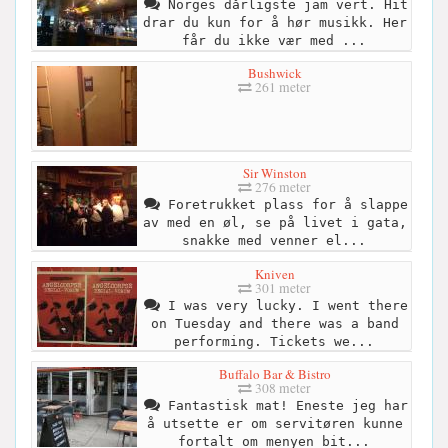
Norges dårligste jam vert. Hit
drar du kun for å hør musikk. Her
får du ikke vær med ...
Bushwick
261 meter
Sir Winston
276 meter
Foretrukket plass for å slappe
av med en øl, se på livet i gata,
snakke med venner el...
Kniven
301 meter
I was very lucky. I went there
on Tuesday and there was a band
performing. Tickets we...
Buffalo Bar & Bistro
308 meter
Fantastisk mat! Eneste jeg har
å utsette er om servitøren kunne
fortalt om menyen bit...