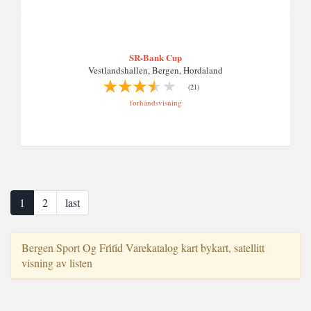
SR-Bank Cup
Vestlandshallen, Bergen, Hordaland
(21)
forhåndsvisning
1
2
last
Bergen Sport Og Fri̇ti̇d Varekatalog kart bykart, satellitt
visning av listen