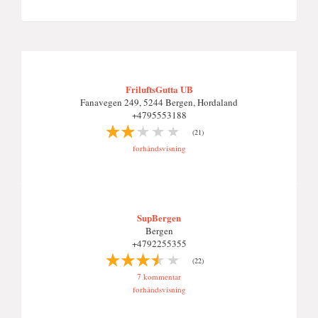
FriluftsGutta UB
Fanavegen 249, 5244 Bergen, Hordaland
+4795553188
(21)
forhåndsvisning
SupBergen
Bergen
+4792255355
(22)
7 kommentar
forhåndsvisning