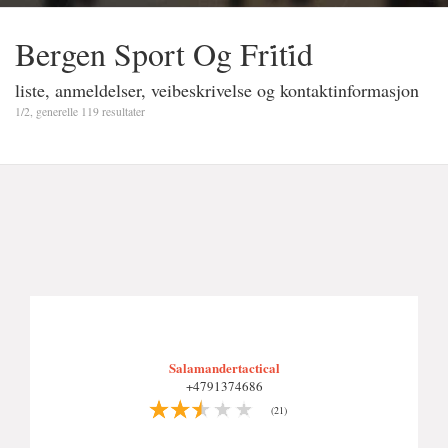
Bergen Sport Og Fri̇ti̇d
liste, anmeldelser, veibeskrivelse og kontaktinformasjon
1/2, generelle 119 resultater
Salamandertactical
+4791374686
(21)