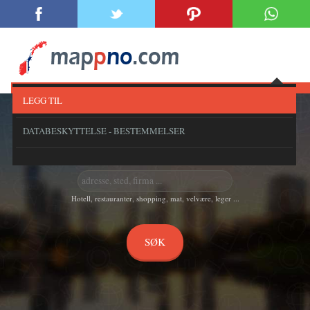
LEGG TIL
DATABESKYTTELSE - BESTEMMELSER
Finn adresse, sted eller firma ...
Hotell, restauranter, shopping, mat, velvære, leger ...