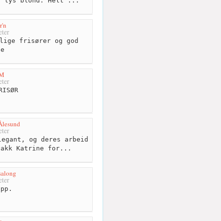
l lys blond. Helt ...
r'n
ter
lige frisører og god
ce
M
ter
RISØR
Ålesund
ter
egant, og deres arbeid
takk Katrine for...
salong
ter
pp.