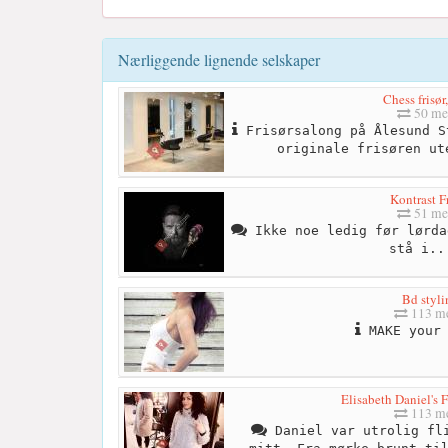
Nærliggende lignende selskaper
Chess frisør
50 me
Frisørsalong på Ålesund S
originale frisøren ut
Kontrast F
51 me
Ikke noe ledig før lørda
stå i..
Bd styli
113 me
MAKE your 
Elisabeth Daniel's F
113 me
Daniel var utrolig fli