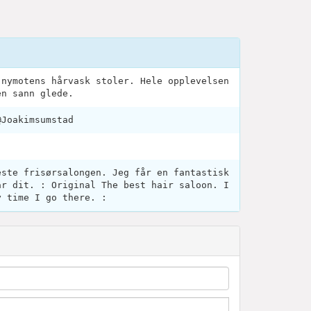
 nymotens hårvask stoler. Hele opplevelsen
en sann glede.
@Joakimsumstad
este frisørsalongen. Jeg får en fantastisk
år dit. : Original The best hair saloon. I
y time I go there. :