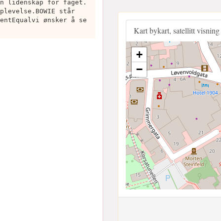
n lidenskap for faget.
plevelse.BOWIE står
entEqualvi ønsker å se
Kart bykart, satellitt visning
+
−