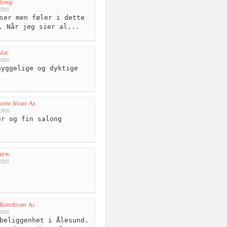
along
ter
ser men føler i dette
. Når jeg sier al...
lat
ter
yggelige og dyktige
erre frisør As
ter
r og fin salong
crew
ter
errefrisør As
ter
beliggenhet i Ålesund.