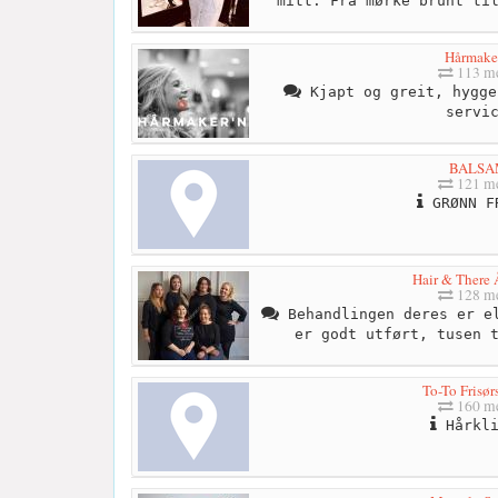
mitt. Fra mørke brunt ti
Hårmake
113 me
Kjapt og greit, hygge
servi
BALSA
121 me
GRØNN F
Hair & There 
128 me
Behandlingen deres er el
er godt utført, tusen 
To-To Frisør
160 me
Hårkli