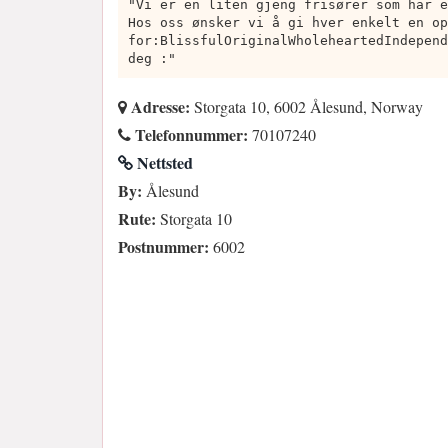
"Vi er en liten gjeng frisører som har e
Hos oss ønsker vi å gi hver enkelt en op
for:BlissfulOriginalWholeheartedIndepend
deg :"
Adresse:
Storgata 10, 6002 Ålesund, Norway
Telefonnummer:
70107240
Nettsted
By:
Ålesund
Rute:
Storgata 10
Postnummer:
6002