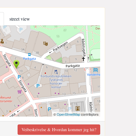
street view
©
OpenStreetMap
contributors
Veibeskrivelse & Hvordan kommer jeg hit?