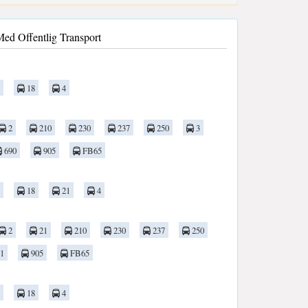
Med Offentlig Transport
18
4
2
210
230
237
250
3
690
905
FB65
18
21
4
2
21
210
230
237
250
1
905
FB65
18
4