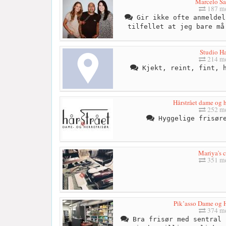
Marcelo S
187 me
Gir ikke ofte anmeldel
tilfellet at jeg bare må
Studio Ha
214 me
Kjekt, reint, fint, h
Hårstrået dame og h
252 me
Hyggelige frisøre
Mariya's 
351 me
Pik’asso Dame og H
374 me
Bra frisør med sentral 