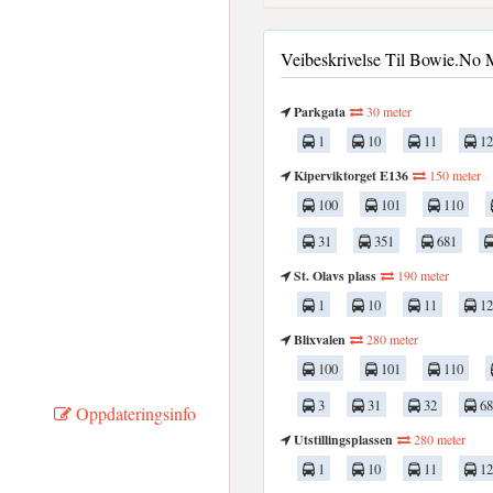
Veibeskrivelse Til Bowie.no 
Parkgata
30 meter
1
10
11
12
Kiperviktorget E136
150 meter
100
101
110
31
351
681
St. Olavs plass
190 meter
1
10
11
12
Blixvalen
280 meter
100
101
110
3
31
32
68
Oppdateringsinfo
Utstillingsplassen
280 meter
1
10
11
12