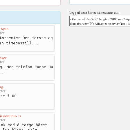
Legg til dette kortet på nettstedet ditt;
, byen
ter
torsenter Den første og
en timebestill...
risør
ter
g. Men telefon kunne Hu
...
ng
ter
self UP
risørstudio as
ter
nk med å farge håret