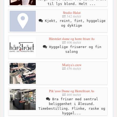
til lys blond. Helt ...
Studio Halat
342 meter
Kjekt, reint, fint, hyggelige
og dyktige
Hårstrået dame og herre frisør As
406 meter
Hyggelige frisører og fin
salong
Mariya's crew
456 meter
Pik’asso Dame og Herrefrisør As
460 meter
Bra frisør med sentral
beliggenhet i Ålesund.
Timebestilling. Flinke, raske og
hyggel...