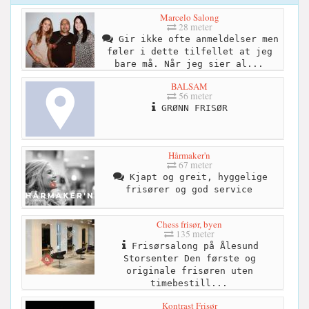
Marcelo Salong
28 meter
Gir ikke ofte anmeldelser men
føler i dette tilfellet at jeg
bare må. Når jeg sier al...
BALSAM
56 meter
GRØNN FRISØR
Hårmaker'n
67 meter
Kjapt og greit, hyggelige
frisører og god service
Chess frisør, byen
135 meter
Frisørsalong på Ålesund
Storsenter Den første og
originale frisøren uten
timebestill...
Kontrast Frisør