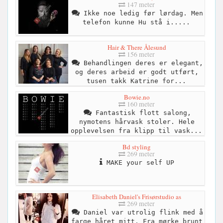
147 meter
Ikke noe ledig før lørdag. Men
telefon kunne Hu stå i.....
Hair & There Ålesund
156 meter
Behandlingen deres er elegant,
og deres arbeid er godt utført,
tusen takk Katrine for...
Bowie.no
160 meter
Fantastisk flott salong,
nymotens hårvask stoler. Hele
opplevelsen fra klipp til vask...
Bd styling
269 meter
MAKE your self UP
Elisabeth Daniel's Frisørstudio as
269 meter
Daniel var utrolig flink med å
farge håret mitt. Fra mørke brunt