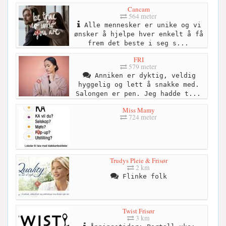
Cancam
564 meter
Alle mennesker er unike og vi
ønsker å hjelpe hver enkelt å få
frem det beste i seg s...
FRI
579 meter
Anniken er dyktig, veldig
hyggelig og lett å snakke med.
Salongen er pen. Jeg hadde t...
Miss Mamy
724 meter
Trudys Pleie & Frisør
2 km
Flinke folk
Twist Frisør
3 km