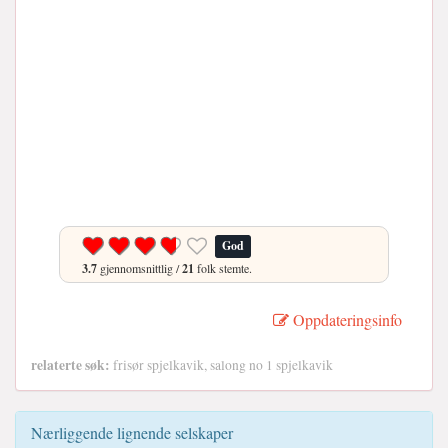
God
3.7
gjennomsnittlig /
21
folk stemte.
Oppdateringsinfo
relaterte søk:
frisør spjelkavik, salong no 1 spjelkavik
Nærliggende lignende selskaper