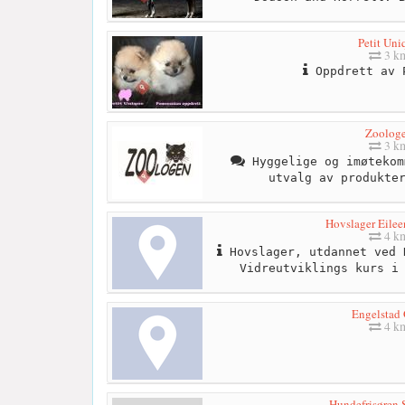
Petit Uni
3 k
Oppdrett av 
Zoolog
3 k
Hyggelige og imøtekom
utvalg av produkte
Hovslager Eilee
4 k
Hovslager, utdannet ved 
Vidreutviklings kurs i
Engelstad 
4 k
Hundefrisøren 