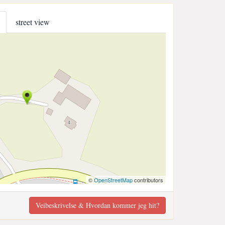
street view
©
OpenStreetMap
contributors
Veibeskrivelse & Hvordan kommer jeg hit?