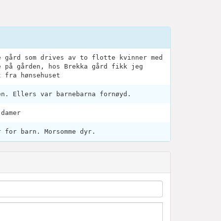
e gård som drives av to flotte kvinner med
e på gården, hos Brekka gård fikk jeg
t fra hønsehuset
en. Ellers var barnebarna fornøyd.
 damer
r for barn. Morsomme dyr.