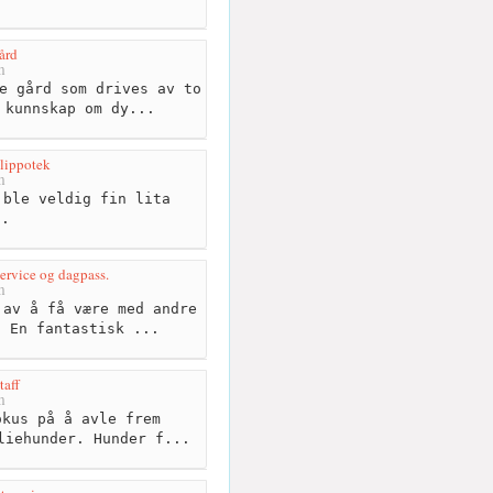
ård
m
e gård som drives av to
 kunnskap om dy...
lippotek
m
ble veldig fin lita
n.
ervice og dagpass.
m
av å få være med andre
. En fantastisk ...
taff
m
kus på å avle frem
liehunder. Hunder f...