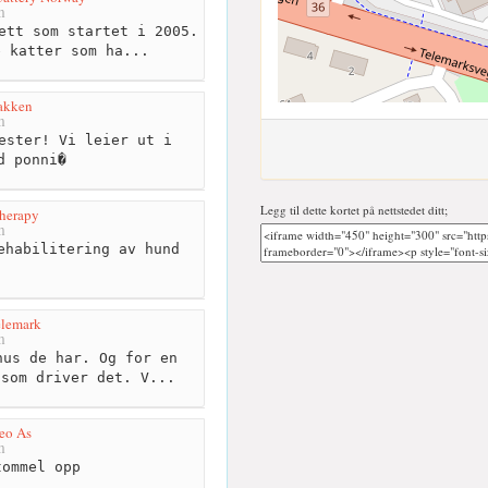
m
ett som startet i 2005.
e katter som ha...
akken
m
ester! Vi leier ut i
d ponni�
Legg til dette kortet på nettstedet ditt;
herapy
m
ehabilitering av hund
elemark
m
us de har. Og for en
 som driver det. V...
eo As
m
ommel opp