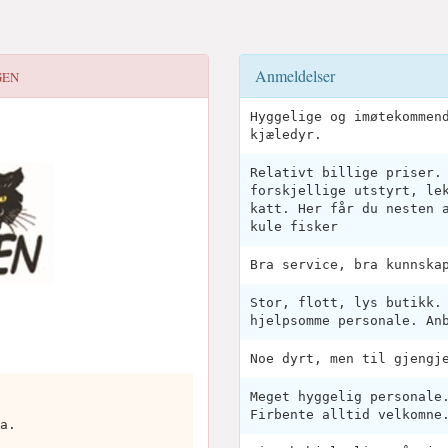
Anmeldelser
GEN
Hyggelige og imøtekommen
kjæledyr.
Relativt billige priser.
forskjellige utstyrt, le
katt. Her får du nesten 
kule fisker
Bra service, bra kunnska
Stor, flott, lys butikk.
hjelpsomme personale. An
Noe dyrt, men til gjengj
Meget hyggelig personale
Firbente alltid velkomne
a.