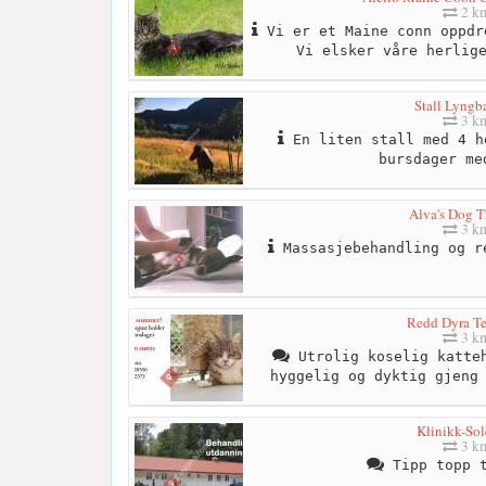
2 k
Vi er et Maine conn oppdr
Vi elsker våre herlig
Stall Lyngb
3 k
En liten stall med 4 h
bursdager me
Alva's Dog T
3 k
Massasjebehandling og r
Redd Dyra T
3 k
Utrolig koselig katteh
hyggelig og dyktig gjeng
Klinikk-Sol
3 k
Tipp topp t