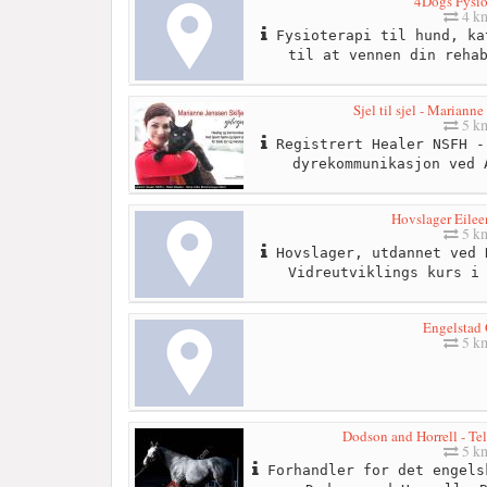
4Dogs Fysio
4 k
Fysioterapi til hund, ka
til at vennen din reha
Sjel til sjel - Marianne
5 k
Registrert Healer NSFH -
dyrekommunikasjon ved 
Hovslager Eilee
5 k
Hovslager, utdannet ved 
Vidreutviklings kurs i
Engelstad 
5 k
Dodson and Horrell - Te
5 k
Forhandler for det engels