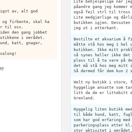
Lite behjelpelige når je
påandre gang jeg kommer 
igst av, alt god
også feil strl til tross
Lite medgjørlige og dårl
 og firbente, skal ha
butikken igjen. Dessuten
r til oss.
jeg ut i etterkant.
iden den gang jobbet
utikkene i området.
Bestilte et akvarium å f
und, katt, gnager,
måtte stå hos meg 1 hel 
butikken. Ikke mitt prob
salong!
så synes heller ikke det
plass til å ta vare på d
det må stå hos meg mitt 
ay
Så dermed får dem kun 2 
Helt ny butikk i store, 
hyggelige ansatte som ta
litt da de er littebitt 
Grenland.
Hyggelig liten butikk me
til både hund, katt, fug
som har god erfaring med
parkeringsplass etter kl
stor aktivitet i området