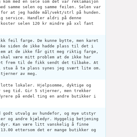
g kom med en sele som det var reklamasjon
med samme selen og samme feilen. Selen var
 for at jeg hadde mål/vekt/strl på hunden.
ig service. Handler aldri på denne
 koster selen 120 kr mindre på xxl fant
ikk feil farge. De kunne bytte, men karet
uke siden de ikke hadde plass til det i
lem at de ikke får gitt meg riktig farge,
 skal være mitt problem at de ikke har
et frem til de fikk sendt det tilbake. At
i stua å ta plass synes jeg svært lite om.
stjerner av meg.
flotte lokaler. Hjelpsomme, dyktige og
r seg tid. Gir 5 stjerner, men trekker
dyrere på endel ting en andre butikker i
d godt utvalg av hundefor, og mye utstyr
ler og andre kjæledyr. Hyggelig betjening
 dyr. Kan være litt vanskelig å finne
.13.00 ettersom det er mange butikker og
.