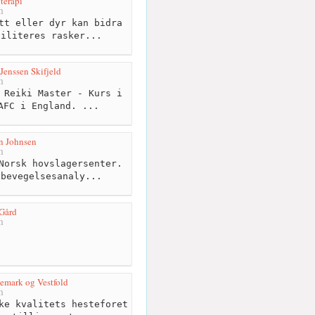
terapi
m
tt eller dyr kan bidra
biliteres rasker...
 Jenssen Skifjeld
m
 Reiki Master - Kurs i
AFC i England. ...
n Johnsen
m
Norsk hovslagersenter.
 bevegelsesanaly...
Gård
m
lemark og Vestfold
m
ke kvalitets hesteforet