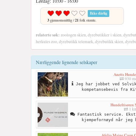
Lørdag: 10:00 - 16:00
Ikke dårlig
3
gjennomsnittlig /
21
folk stemte.
relaterte søk:
zoologen skien, dyrebutikker i skien, dyrebu
herkules zoo, dyrebutikk telemark, dyrebutikk skien, dyre
Nærliggende lignende selskaper
Anetts Hunde
930 me
Jeg har jobbet ved Solvik
kompetansebevis fra Ki
Hundefrisøren 
1 k
Fantastisk service. Ekst
kjempefornøyd når jeg 
Afelio Maine Coon 