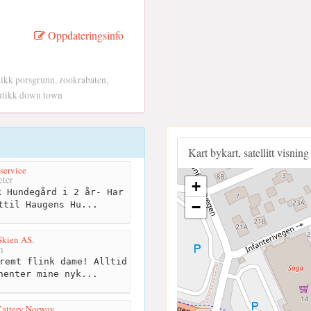
Oppdateringsinfo
tikk porsgrunn, zookrabaten,
butikk down town
Kart bykart, satellitt visning
service
ter
+
 Hundegård i 2 år- Har
−
ttil Haugens Hu...
Skien AS.
m
remt flink dame! Alltid
henter mine nyk...
Cattery Norway