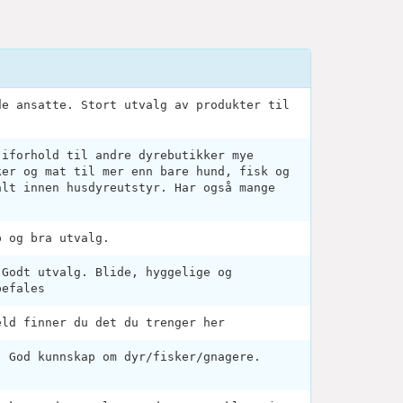
de ansatte. Stort utvalg av produkter til
 iforhold til andre dyrebutikker mye
ker og mat til mer enn bare hund, fisk og
alt innen husdyreutstyr. Har også mange
p og bra utvalg.
 Godt utvalg. Blide, hyggelige og
befales
eld finner du det du trenger her
. God kunnskap om dyr/fisker/gnagere.
.