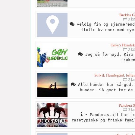
Brekka G
3 k
veldig fin og sjarmerend
flotte kvinner med mye
Gøye's Hundek
3 k
Jeg så fornøyd, Kira 
frøke
Solvik Hundegård, luftes
3 k
Alle hunder har så godt 
hunder. Så godt for de
Pandora S
3 k
• Pandorastaff har fo
rasetypiske og friske fami