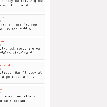
 Sunday buffet. A great
sine. And the d...
use
m
ere i flere år, men i
No 135 med biff o...
 Asia
m
olk,rask servering og
efales virkelig f...
staurant
m
oliday. Wasn’t busy at
 large table all...
hai
m
 dagen..men ellers
og spis middag...