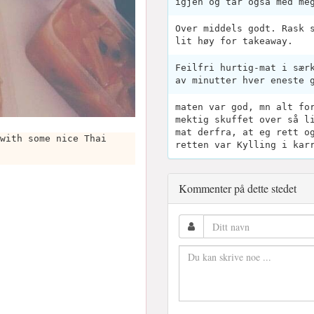
igjen og tar også med me
Over middels godt. Rask 
lit høy for takeaway.
Feilfri hurtig-mat i sær
av minutter hver eneste 
maten var god, mn alt fo
mektig skuffet over så l
mat derfra, at eg rett o
with some nice Thai
retten var Kylling i kar
O
Kommenter på dette stedet