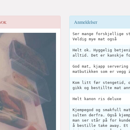
Anmeldelser
WOK
Ser mange forskjellige s
Veldig mye mat også
Helt ok. Hyggelig betjen
alltid. Det er kanskje f
God mat, kjapp servering
matbutikken som er vegg 
Kom litt før stengetid, 
gikk og bestillte mat an
Helt kanon ris deluxe
Kjempegod og smakfull ma
sulten derfra. Også kjem
man ser står på for kund
å bestille take away. Et