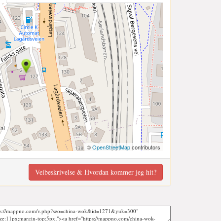
©
OpenStreetMap
contributors
Veibeskrivelse & Hvordan kommer jeg hit?