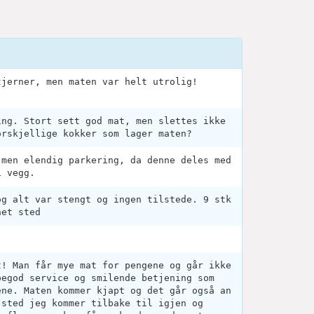
tjerner, men maten var helt utrolig!
ing. Stort sett god mat, men slettes ikke
orskjellige kokker som lager maten?
 men elendig parkering, da denne deles med
i vegg.
og alt var stengt og ingen tilstede. 9 stk
net sted
t! Man får mye mat for pengene og går ikke
pegod service og smilende betjening som
ene. Maten kommer kjapt og det går også an
 sted jeg kommer tilbake til igjen og