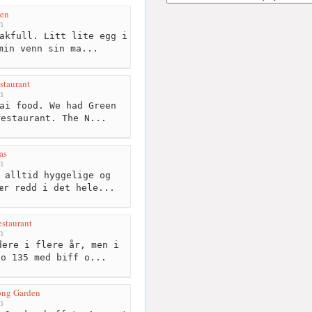
den
m
akfull. Litt lite egg i
min venn sin ma...
staurant
m
ai food. We had Green
restaurant. The N...
as
m
 alltid hyggelige og
ær redd i det hele...
staurant
m
ere i flere år, men i
No 135 med biff o...
ng Garden
m