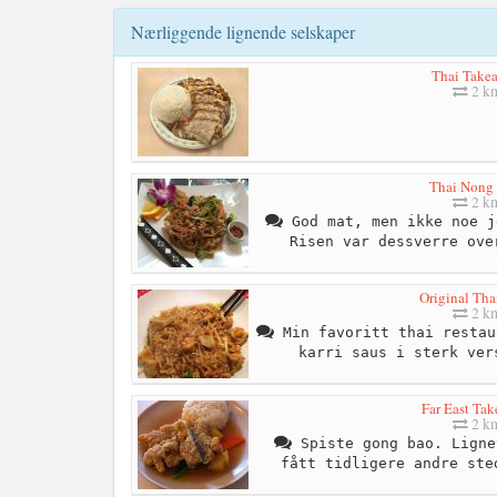
Nærliggende lignende selskaper
Thai Take
2 k
Thai Nong
2 k
God mat, men ikke noe j
Risen var dessverre ove
Original Tha
2 k
Min favoritt thai restau
karri saus i sterk ver
Far East Ta
2 k
Spiste gong bao. Ligne
fått tidligere andre ste