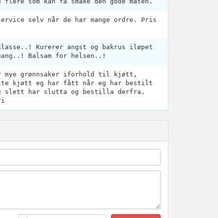
g flere som kan få smake den gode maten.
service selv når de har mange ordre. Pris
klasse..! Kurerer angst og bakrus iløpet
gang..! Balsam for helsen..!
r mye grønnsaker iforhold til kjøtt,
ite kjøtt eg har fått når eg har bestilt
g slett har slutta og bestilla derfra.
ri