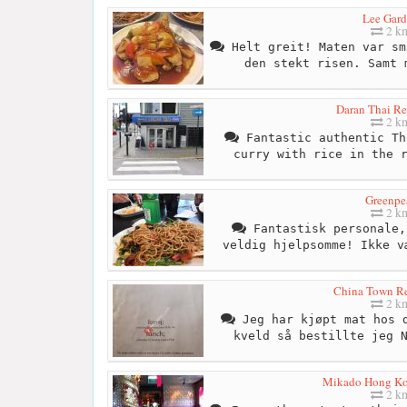
Lee Gar
2 k
Helt greit! Maten var sm
den stekt risen. Samt 
Daran Thai Re
2 k
Fantastic authentic Th
curry with rice in the 
Greenpe
2 k
Fantastisk personale,
veldig hjelpsomme! Ikke v
China Town Re
2 k
Jeg har kjøpt mat hos d
kveld så bestillte jeg 
Mikado Hong Ko
2 k