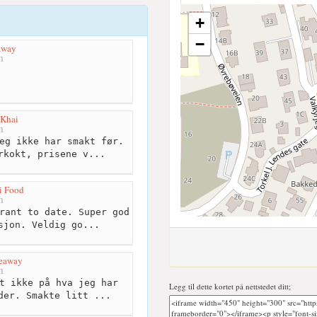
+
−
away
m
 Khai
m
eg ikke har smakt før.
rkokt, prisene v...
i Food
m
rant to date. Super god
sjon. Veldig go...
keaway
m
t ikke på hva jeg har
Legg til dette kortet på nettstedet ditt;
der. Smakte litt ...