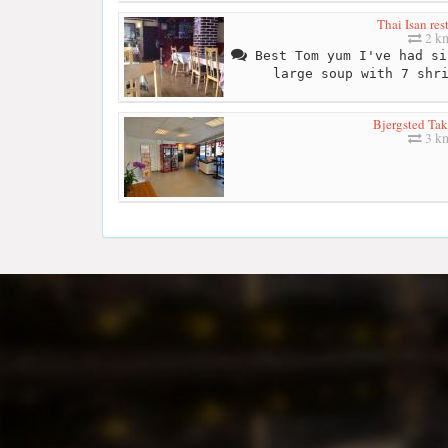
Thai Isan res
2 k
Best Tom yum I've had si
large soup with 7 shr
Bjergsted Ta
3 k