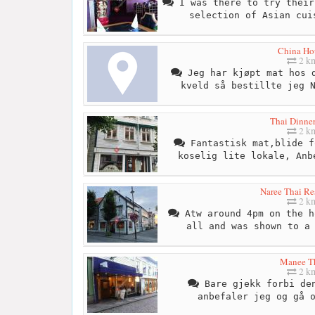
I was there to try their
selection of Asian cui
China Ho
2 k
Jeg har kjøpt mat hos d
kveld så bestillte jeg 
Thai Dinner
2 k
Fantastisk mat,blide f
koselig lite lokale, Anb
Naree Thai Re
2 k
Atw around 4pm on the h
all and was shown to a
Manee T
2 k
Bare gjekk forbi den
anbefaler jeg og gå 