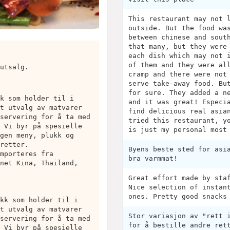
This restaurant may not 
outside. But the food wa
between chinese and sout
that many, but they were
each dish which may not 
of them and they were al
utsalg.
cramp and there were not
serve take-away food. Bu
for sure. They added a n
k som holder til i
and it was great! Especi
t utvalg av matvarer
find delicious real asia
servering for å ta med
tried this restaurant, y
 Vi byr på spesielle
is just my personal most
gen meny, plukk og
retter.
Byens beste sted for asi
mporteres fra
bra varmmat!
net Kina, Thailand,
Great effort made by sta
Nice selection of instan
ones. Pretty good snacks
kk som holder til i
t utvalg av matvarer
Stor variasjon av "rett 
servering for å ta med
for å bestille andre ret
 Vi byr på spesielle