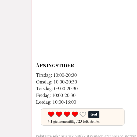
ÅPNINGSTIDER
Tirsdag: 10:00-20:30
Onsdag: 10:00-20:30
Torsdag: 09:00-20:30
Fredag: 10:00-20:30
Lørdag: 10:00-16:00
God
4.1
gjennomsnittlig /
23
folk stemte.
relaterte søk:
asiatisk butikk stavanger, greenpeace, norvin