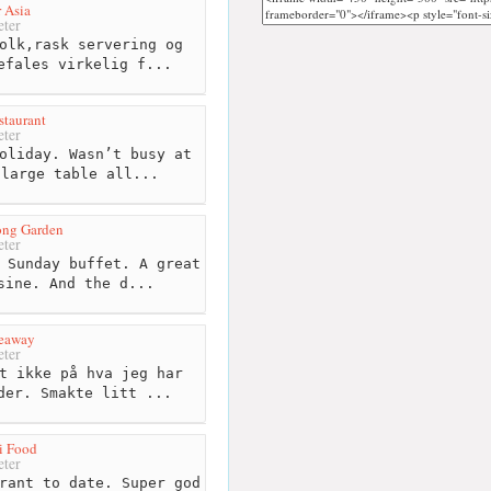
 Asia
ter
olk,rask servering og
efales virkelig f...
staurant
ter
oliday. Wasn’t busy at
 large table all...
ng Garden
ter
 Sunday buffet. A great
sine. And the d...
keaway
ter
t ikke på hva jeg har
der. Smakte litt ...
i Food
ter
rant to date. Super god