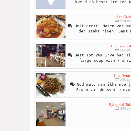
kveld så bestillte jeg 
Lee Gar
534 me
Helt greit! Maten var sm
den stekt risen. Samt 
Thai Isan res
566 me
Best Tom yum I've had si
large soup with 7 shr
Thai Nong
580 me
God mat, men ikke noe j
Risen var dessverre ove
Bjergsted Ta
589 me