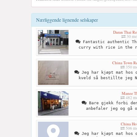
Nærliggende lignende selskaper
Daran Thai Re
30 me
Fantastic authentic Th
curry with rice in the 
China Town Re
350 me
Jeg har kjøpt mat hos d
kveld så bestillte jeg 
Manee T
482 me
Bare gjekk forbi den
anbefaler jeg og gå 
China Ho
506 me
Jeg har kjøpt mat hos d