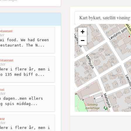
Kart bykart, satellitt visning
staurant
+
ter
−
ai food. We had Green
restaurant. The N...
staurant
ter
ere i flere år, men i
No 135 med biff o...
hai
ter
 dagen..men ellers
og spis middag...
use
ter
ere i flere år, men i