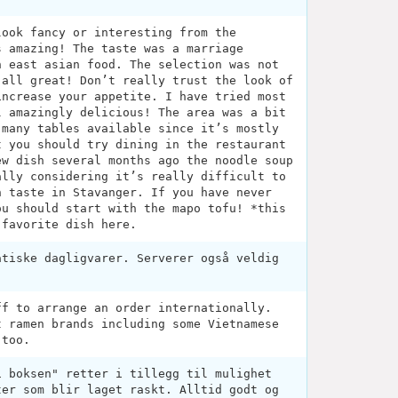
look fancy or interesting from the
s amazing! The taste was a marriage
h east asian food. The selection was not
 all great! Don’t really trust the look of
increase your appetite. I have tried most
l amazingly delicious! The area was a bit
 many tables available since it’s mostly
t you should try dining in the restaurant
ew dish several months ago the noodle soup
ally considering it’s really difficult to
n taste in Stavanger. If you have never
ou should start with the mapo tofu! *this
 favorite dish here.
atiske dagligvarer. Serverer også veldig
ff to arrange an order internationally.
t ramen brands including some Vietnamese
 too.
i boksen" retter i tillegg til mulighet
ter som blir laget raskt. Alltid godt og