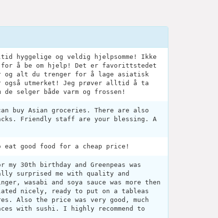
ltid hyggelige og veldig hjelpsomme! Ikke
 for å be om hjelp! Det er favorittstedet
r og alt du trenger for å lage asiatisk
r også utmerket! Jeg prøver alltid å ta
m de selger både varm og frossen!
can buy Asian groceries. There are also
acks. Friendly staff are your blessing. A
o eat good food for a cheap price!
or my 30th birthday and Greenpeas was
ally surprised me with quality and
inger, wasabi and soya sauce was more then
lated nicely, ready to put on a tableas
res. Also the price was very good, much
aces with sushi. I highly recommend to