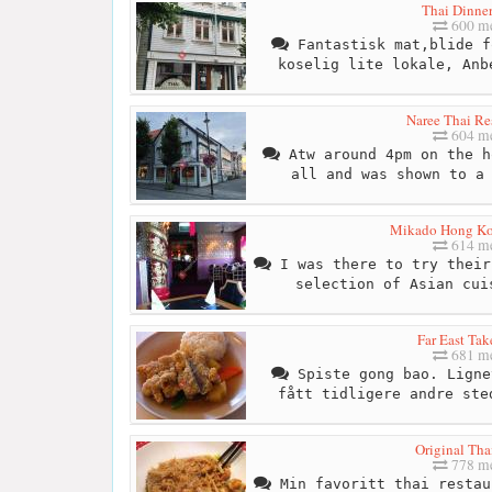
Thai Dinner
600 me
Fantastisk mat,blide f
koselig lite lokale, Anb
Naree Thai Re
604 me
Atw around 4pm on the h
all and was shown to a
Mikado Hong Ko
614 me
I was there to try their
selection of Asian cui
Far East Ta
681 me
Spiste gong bao. Ligne
fått tidligere andre ste
Original Tha
778 me
Min favoritt thai restau