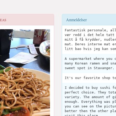
Anmeldelser
EAS
Fantastisk personale, al
vær redd i det hele tatt
mitt å få krydder, nudle
mat. Deres interne mat e
litt bao hvis jeg kan so
A supermarket where you 
many Korean ramen and sn
sweet spot in Stavanger.
It's our favorite shop t
I decided to buy sushi f
perfect choice. They tot
variety. The amount of g
enough. Everything was p
you can see on the pictu
better then the other pl
visit this place