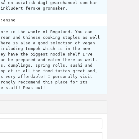
gså en asiatisk dagligvarehandel som har
 inkludert ferske grønsaker.
tjening
tore in the whole of Rogaland. You can
orean and Chinese cooking staples as well
There is also a good selection of vegan
 including tempeh which is in the new
hey have the biggest noodle shelf I've
can be prepared and eaten there as well.
os, dumplings, spring rolls, sushi and
top of it all the food tastes great and,
is very affordable! I personally visit
trongly reccomend this place for its
le staff! Peas out!