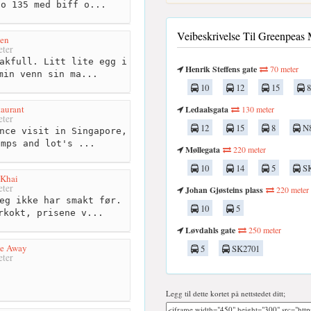
No 135 med biff o...
Veibeskrivelse Til Greenpeas 
den
ter
akfull. Litt lite egg i
Henrik Steffens gate
70 meter
min venn sin ma...
10
12
15
8
taurant
Ledaalsgata
130 meter
ter
12
15
8
N
nce visit in Singapore,
imps and lot's ...
Møllegata
220 meter
10
14
5
SK
 Khai
ter
Johan Gjøsteins plass
220 meter
eg ikke har smakt før.
10
5
rkokt, prisene v...
Løvdahls gate
250 meter
ke Away
5
SK2701
ter
Legg til dette kortet på nettstedet ditt;