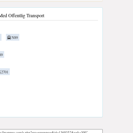
Med Offentlig Transport
N89
89
2701