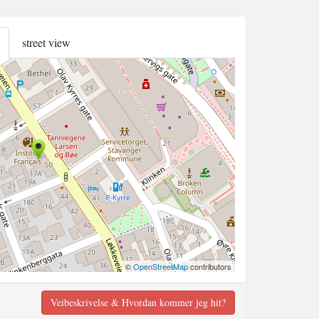
street view
©
OpenStreetMap
contributors
Veibeskrivelse & Hvordan kommer jeg hit?