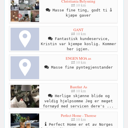
Christiania Belysning
10 km
Masse fine ting, godt ti å
kjøpe gaver
GANT
10 km
Fantastisk kundeservice,
Kristin var kjempe koslig. Kommer
her igjen.
ENGEN MOA as
10 km
Masse fine pyntegjenstander
Barefint As
10 km
Herlige skjønne blide og
veldig hjelpsomme Jeg er meget
fornøyd med servicen dere's ...
Perfect Home - Therese
10 km
Perfect Home er et av Norges