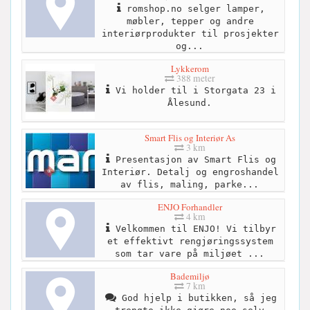
romshop.no selger lamper,
møbler, tepper og andre
interiørprodukter til prosjekter
og...
Lykkerom
388 meter
Vi holder til i Storgata 23 i
Ålesund.
Smart Flis og Interiør As
3 km
Presentasjon av Smart Flis og
Interiør. Detalj og engroshandel
av flis, maling, parke...
ENJO Forhandler
4 km
Velkommen til ENJO! Vi tilbyr
et effektivt rengjøringssystem
som tar vare på miljøet ...
Bademiljø
7 km
God hjelp i butikken, så jeg