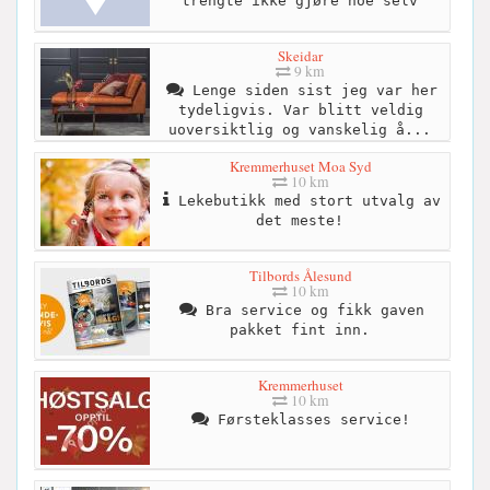
trengte ikke gjøre noe selv
Skeidar
9 km
Lenge siden sist jeg var her
tydeligvis. Var blitt veldig
uoversiktlig og vanskelig å...
Kremmerhuset Moa Syd
10 km
Lekebutikk med stort utvalg av
det meste!
Tilbords Ålesund
10 km
Bra service og fikk gaven
pakket fint inn.
Kremmerhuset
10 km
Førsteklasses service!