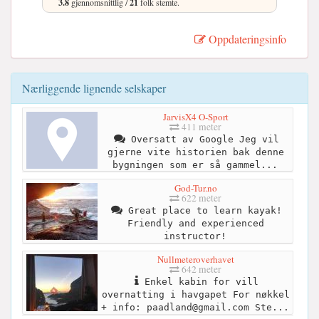
3.8
gjennomsnittlig /
21
folk stemte.
Oppdateringsinfo
Nærliggende lignende selskaper
JarvisX4 O-Sport
411 meter
Oversatt av Google Jeg vil
gjerne vite historien bak denne
bygningen som er så gammel...
God-Tur.no
622 meter
Great place to learn kayak!
Friendly and experienced
instructor!
Nullmeteroverhavet
642 meter
Enkel kabin for vill
overnatting i havgapet For nøkkel
+ info:
paadland@gmail.com
Ste...