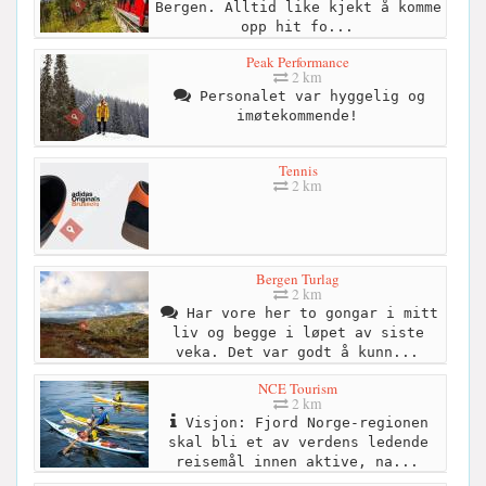
Bergen. Alltid like kjekt å komme
opp hit fo...
Peak Performance
2 km
Personalet var hyggelig og
imøtekommende!
Tennis
2 km
Bergen Turlag
2 km
Har vore her to gongar i mitt
liv og begge i løpet av siste
veka. Det var godt å kunn...
NCE Tourism
2 km
Visjon: Fjord Norge-regionen
skal bli et av verdens ledende
reisemål innen aktive, na...