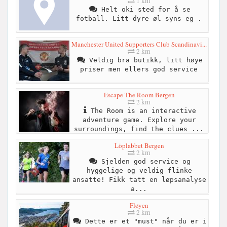
1 km
Helt oki sted for å se
fotball. Litt dyre øl syns eg .
Manchester United Supporters Club Scandinavi...
2 km
Veldig bra butikk, litt høye
priser men ellers god service
Escape The Room Bergen
2 km
The Room is an interactive
adventure game. Explore your
surroundings, find the clues ...
Löplabbet Bergen
2 km
Sjelden god service og
hyggelige og veldig flinke
ansatte! Fikk tatt en løpsanalyse
a...
Fløyen
2 km
Dette er et "must" når du er i