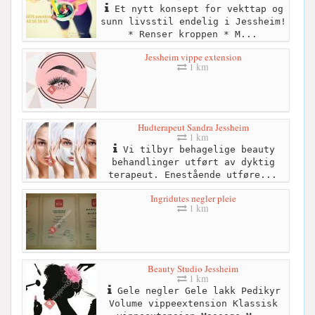
Et nytt konsept for vekttap og
sunn livsstil endelig i Jessheim!
* Renser kroppen * M...
Jessheim vippe extension
1 km
Hudterapeut Sandra Jessheim
1 km
Vi tilbyr behagelige beauty
behandlinger utført av dyktig
terapeut. Enestående utføre...
Ingridutes negler pleie
1 km
Beauty Studio Jessheim
1 km
Gele negler Gele lakk Pedikyr
Volume vippeextension Klassisk