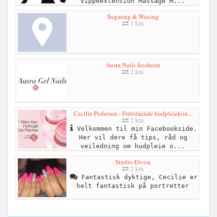
vippeextension Massage M...
Sugaring & Waxing
1 km
Ausra Nails Jessheim
2 km
Cecilie Pedersen - Frittstående hudpleiekon...
2 km
Velkommen til min Facebookside.
Her vil dere få tips, råd og
veiledning om hudpleie o...
Studio Elvisa
2 km
Fantastisk dyktige, Cecilie er
helt fantastisk på portretter