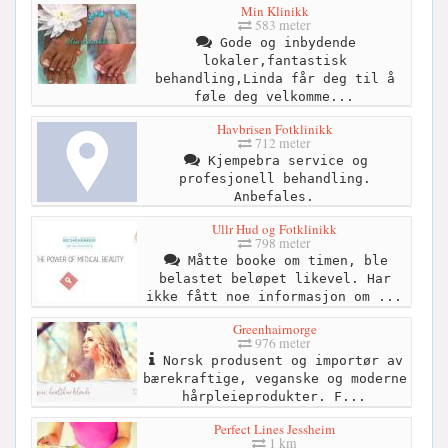
Min Klinikk
583 meter
Gode og inbydende
lokaler,fantastisk
behandling,Linda får deg til å
føle deg velkomme...
Havbrisen Fotklinikk
712 meter
Kjempebra service og
profesjonell behandling.
Anbefales.
Ullr Hud og Fotklinikk
798 meter
Måtte booke om timen, ble
belastet beløpet likevel. Har
ikke fått noe informasjon om ...
Greenhairnorge
976 meter
Norsk produsent og importør av
bærekraftige, veganske og moderne
hårpleieprodukter. F...
Perfect Lines Jessheim
1 km