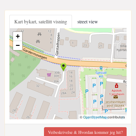
Kart bykart, satellitt visning
street view
+
−
©
OpenStreetMap
contributors
Veibeskrivelse & Hvordan kommer jeg hit?