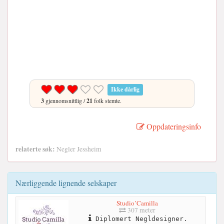
Ikke dårlig
3
gjennomsnittlig /
21
folk stemte.
Oppdateringsinfo
relaterte søk:
Negler Jessheim
Nærliggende lignende selskaper
Studio’Camilla
307 meter
Diplomert Negldesigner.