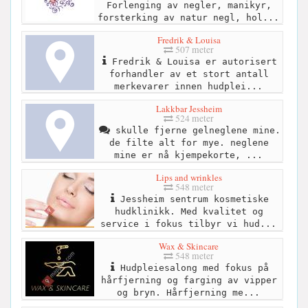
Forlenging av negler, manikyr,
forsterking av natur negl, hol...
Fredrik & Louisa
507 meter
Fredrik & Louisa er autorisert
forhandler av et stort antall
merkevarer innen hudplei...
Lakkbar Jessheim
524 meter
skulle fjerne gelneglene mine.
de filte alt for mye. neglene
mine er nå kjempekorte, ...
Lips and wrinkles
548 meter
Jessheim sentrum kosmetiske
hudklinikk. Med kvalitet og
service i fokus tilbyr vi hud...
Wax & Skincare
548 meter
Hudpleiesalong med fokus på
hårfjerning og farging av vipper
og bryn. Hårfjerning me...