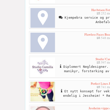
Havbrisen Fot
252 me
Kjempebra service og pr
Anbefal
Flawless Faces Bea
548 me
Studio’Cam
597 me
Diplomert Negldesigner. 
manikyr, forsterking av
Perfect Lines 
741 me
Et nytt konsept for vek
endelig i Jessheim! * R
Jessheim vippe 