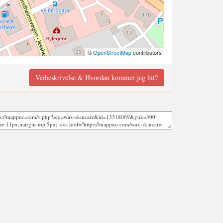
©
OpenStreetMap
contributors
Veibeskrivelse & Hvordan kommer jeg hit?