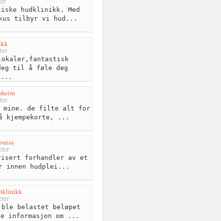
er
iske hudklinikk. Med
kus tilbyr vi hud...
ikk
ter
okaler,fantastisk
deg til å føle deg
e...
sheim
ter
 mine. de filte alt for
å kjempekorte, ...
ouisa
ter
isert forhandler av et
r innen hudplei...
tklinikk
ter
ble belastet beløpet
oe informasjon om ...