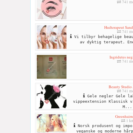
741 me
Hudterapeut Sand
741 me
Vi tilbyr behagelige beau
av dyktig terapeut. En
Ingridutes neg
741 me
Beauty Studio 
741 me
Gele negler Gele la
vippeextension Klassisk v
M...
Greenhairn
1 k
Norsk produsent og impo
veganske og moderne hår