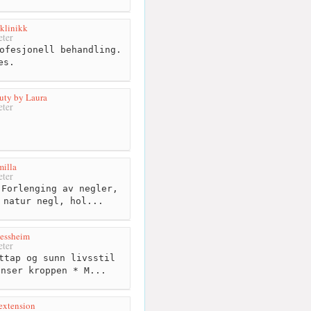
klinikk
ter
ofesjonell behandling.
es.
uty by Laura
ter
illa
ter
Forlenging av negler,
 natur negl, hol...
Jessheim
ter
ttap og sunn livsstil
enser kroppen * M...
extension