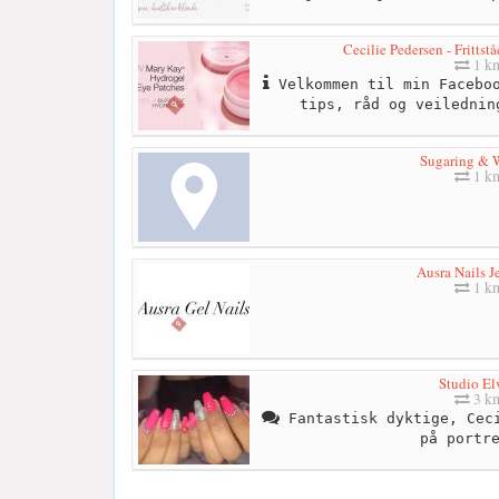
Cecilie Pedersen - Frittst
1 k
Velkommen til min Faceboo
tips, råd og veilednin
Sugaring & 
1 k
Ausra Nails J
1 k
Studio El
3 k
Fantastisk dyktige, Ceci
på portr