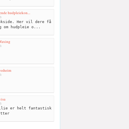
ående hudpleiekon...
m
kside. Her vil dere få
g om hudpleie o...
Waxing
m
essheim
m
visa
m
lie er helt fantastisk
etter