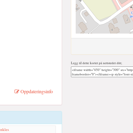
Legg til dette kortet på nettstedet ditt;
Oppdateringsinfo
inkles