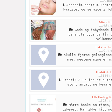
0 met
Jessheim sentrum kosmet
kvalitet og service i fo
Min Klin
65 me
Gode og inbydende l
behandling,Linda får 
velkomm
Lakkbar Jes
91 me
skulle fjerne gelneglene
mye. neglene mine er n
Fredrik & L
144 me
Fredrik & Louisa er autor
stort antall merkevare
Ullr Hud og Fo
251 me
Måtte booke om timen, 
likevel. Har ikke fått n