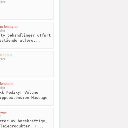
ter
ra Jessheim
ter
ty behandlinger utført
estående utføre...
ler pleie
ter
Jessheim
ter
kk Pedikyr Volume
ippeextension Massage
orge
m
rtør av bærekraftige,
pleieprodukter. F...