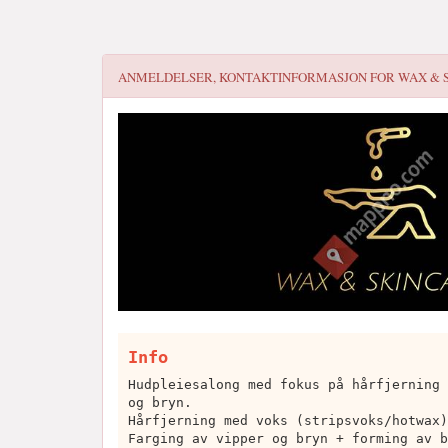
ANMELDELSER, KONTAKTINFORMASJON FOR
WAX & 
Info
Hudpleiesalong med fokus på hårfjerning 
og bryn.
Hårfjerning med voks (stripsvoks/hotwax)
Farging av vipper og bryn + forming av b