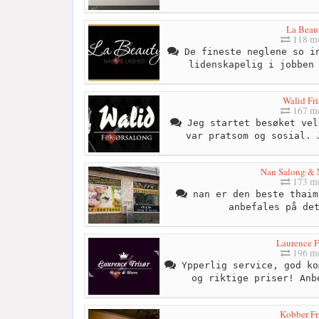
La Beau
118 me
De fineste neglene so in
lidenskapelig i jobben
Walid Fri
167 me
Jeg startet besøket vel
var pratsom og sosial. 
Nan Salong & 
173 me
nan er den beste thaim
anbefales på de
Laurence F
196 me
Ypperlig service, god ko
og riktige priser! Anb
Kobber Fr