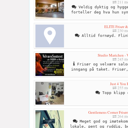
211 me
Veldig dyktig og hygge
forteller deg hva hun sy
ELITE Frisør &
230 me
Alltid fornøyd. Flin
Studio Marichen - 
245 me
Frisør og velvære salo
inngang på taket. Frisør
Just 4 You 
255 me
Topp klipp 
Gentlemens Corner Frisør
264 me
Meget god og imøtekom
lokale, pent og ryddig, b