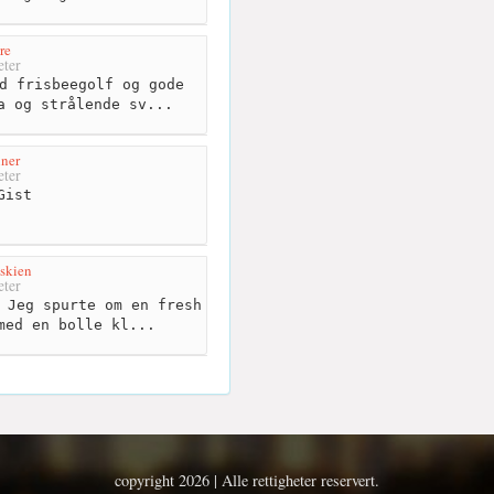
re
ter
d frisbeegolf og gode
a og strålende sv...
ner
ter
Gist
 skien
ter
 Jeg spurte om en fresh
med en bolle kl...
copyright 2026 | Alle rettigheter reservert.