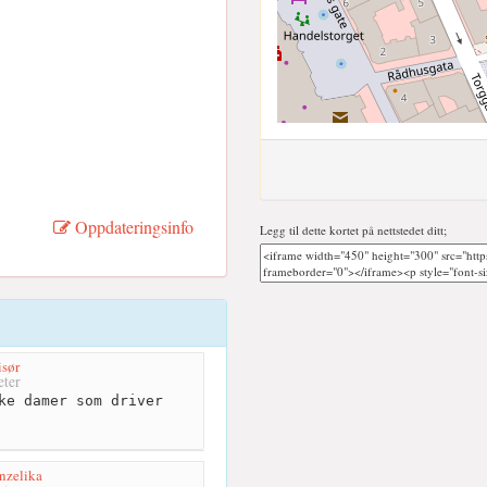
Oppdateringsinfo
Legg til dette kortet på nettstedet ditt;
sør
ter
ke damer som driver
Anzelika