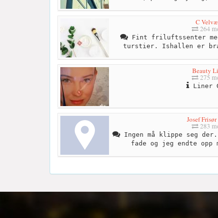
C Velvæ
264 me
Fint friluftssenter me
turstier. Ishallen er br
Beauty Li
275 me
Liner 
Josef Frisør
283 me
Ingen må klippe seg der.
fade og jeg endte opp 