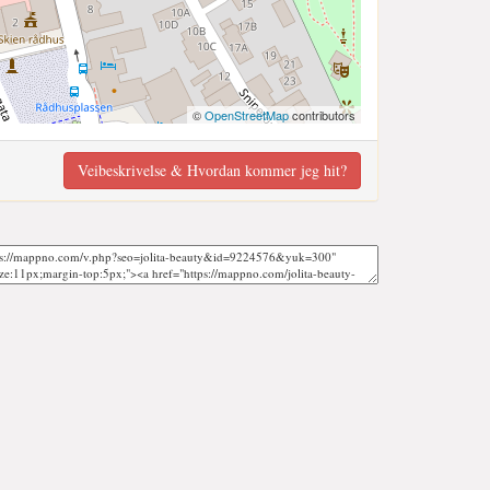
©
OpenStreetMap
contributors
Veibeskrivelse & Hvordan kommer jeg hit?