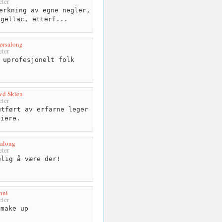
ter
erkning av egne negler,
 gellac, etterf...
ørsalong
ter
 uprofesjonelt folk
vd Skien
ter
tført av erfarne leger
eiere.
Salong
ter
lig å være der!
nni
ter
make up