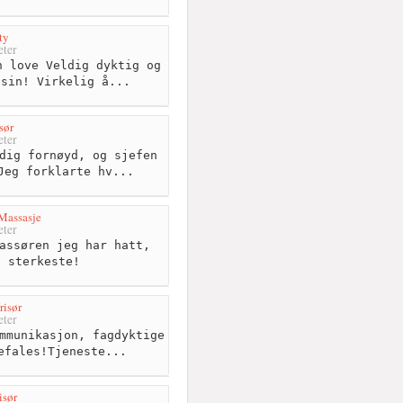
ty
ter
 love Veldig dyktig og
 sin! Virkelig å...
sør
ter
dig fornøyd, og sjefen
Jeg forklarte hv...
Massasje
ter
assøren jeg har hatt,
t sterkeste!
risør
ter
mmunikasjon, fagdyktige
efales!Tjeneste...
isør