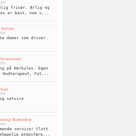
ter
lig frisør. Ærlig og
nes er best, noe s...
 Velvære
ter
ke damer som driver
Velværesenter
ter
ng på Herkules. Egen
, Hudterapeut, Fot...
Frisør
ter
og setvice
salong/ Barbershop
ter
mende service! Flott
ehagelig atmosfære...