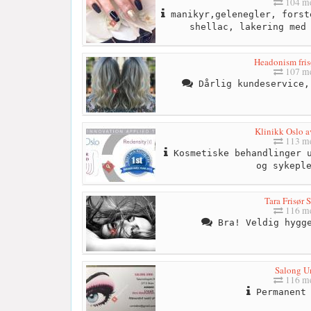
104 me
manikyr,gelenegler, forst
shellac, lakering med
Headonism fris
107 me
Dårlig kundeservice,
Klinikk Oslo a
113 me
Kosmetiske behandlinger u
og sykepl
Tara Frisør 
116 me
Bra! Veldig hygge
Salong U
116 me
Permanent 