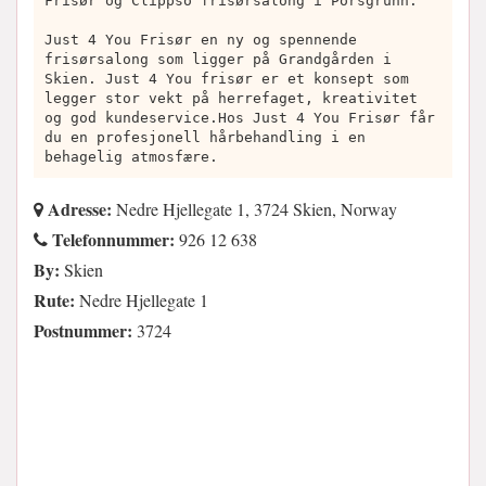
Frisør og Clippso frisørsalong i Porsgrunn.
Just 4 You Frisør en ny og spennende
frisørsalong som ligger på Grandgården i
Skien. Just 4 You frisør er et konsept som
legger stor vekt på herrefaget, kreativitet
og god kundeservice.Hos Just 4 You Frisør får
du en profesjonell hårbehandling i en
behagelig atmosfære.
Adresse:
Nedre Hjellegate 1, 3724 Skien, Norway
Telefonnummer:
926 12 638
By:
Skien
Rute:
Nedre Hjellegate 1
Postnummer:
3724