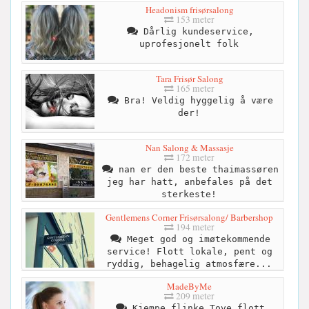
Headonism frisørsalong
153 meter
Dårlig kundeservice,
uprofesjonelt folk
Tara Frisør Salong
165 meter
Bra! Veldig hyggelig å være
der!
Nan Salong & Massasje
172 meter
nan er den beste thaimassøren
jeg har hatt, anbefales på det
sterkeste!
Gentlemens Corner Frisørsalong/ Barbershop
194 meter
Meget god og imøtekommende
service! Flott lokale, pent og
ryddig, behagelig atmosfære...
MadeByMe
209 meter
Kjempe flinke Tove,flott