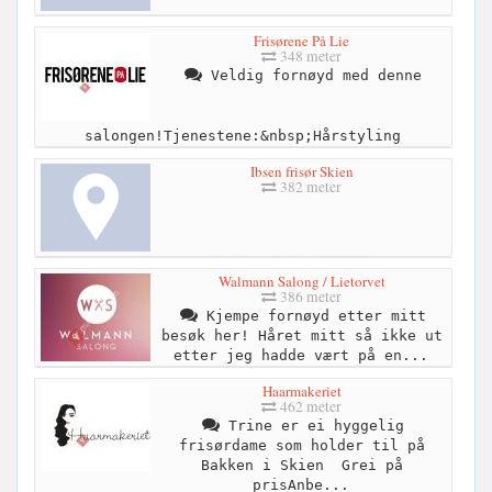
Frisørene På Lie
348 meter
Veldig fornøyd med denne
salongen!Tjenestene:&nbsp;Hårstyling
Ibsen frisør Skien
382 meter
Walmann Salong / Lietorvet
386 meter
Kjempe fornøyd etter mitt
besøk her! Håret mitt så ikke ut
etter jeg hadde vært på en...
Haarmakeriet
462 meter
Trine er ei hyggelig
frisørdame som holder til på
Bakken i Skien ‍‍‍ Grei på
prisAnbe...