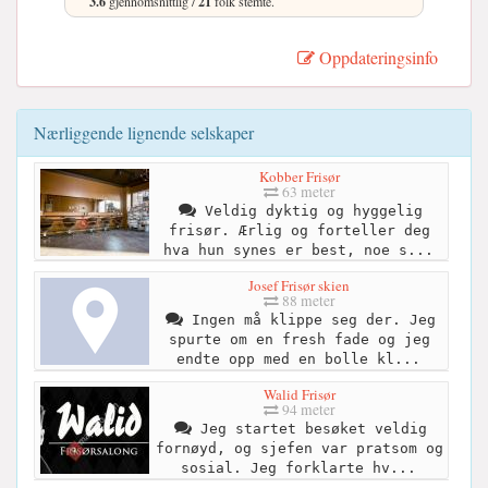
3.6
gjennomsnittlig /
21
folk stemte.
Oppdateringsinfo
Nærliggende lignende selskaper
Kobber Frisør
63 meter
Veldig dyktig og hyggelig
frisør. Ærlig og forteller deg
hva hun synes er best, noe s...
Josef Frisør skien
88 meter
Ingen må klippe seg der. Jeg
spurte om en fresh fade og jeg
endte opp med en bolle kl...
Walid Frisør
94 meter
Jeg startet besøket veldig
fornøyd, og sjefen var pratsom og
sosial. Jeg forklarte hv...