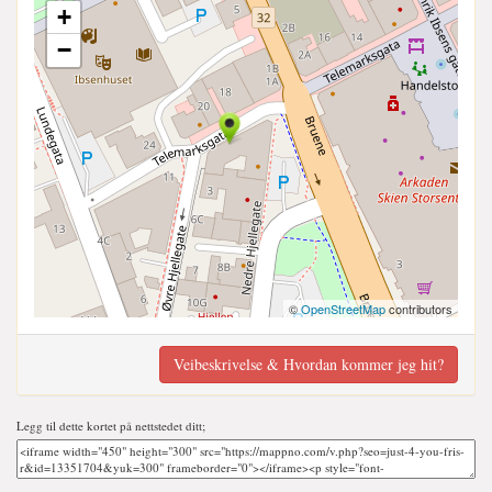
+
−
©
OpenStreetMap
contributors
Veibeskrivelse & Hvordan kommer jeg hit?
Legg til dette kortet på nettstedet ditt;