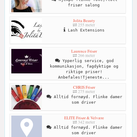
frisør salong
Jolita Beauty
255 meter
Lash Extensions
Laurence Frisør
266 meter
Ypperlig service, god
kommunikasjon, fagdyktige og
riktige priser!
Anbefales!Tjeneste...
CHRIS Frisør
275 meter
Alltid fornøyd. Flinke damer
som driver
ELITE Frisør & Velvære
342 meter
Alltid fornøyd. Flinke damer
som driver