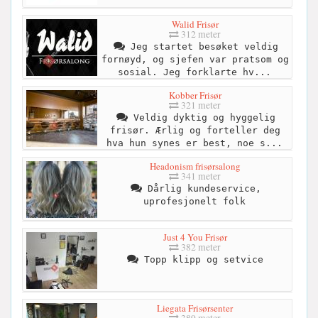
Walid Frisør
312 meter
Jeg startet besøket veldig
fornøyd, og sjefen var pratsom og
sosial. Jeg forklarte hv...
Kobber Frisør
321 meter
Veldig dyktig og hyggelig
frisør. Ærlig og forteller deg
hva hun synes er best, noe s...
Headonism frisørsalong
341 meter
Dårlig kundeservice,
uprofesjonelt folk
Just 4 You Frisør
382 meter
Topp klipp og setvice
Liegata Frisørsenter
389 meter