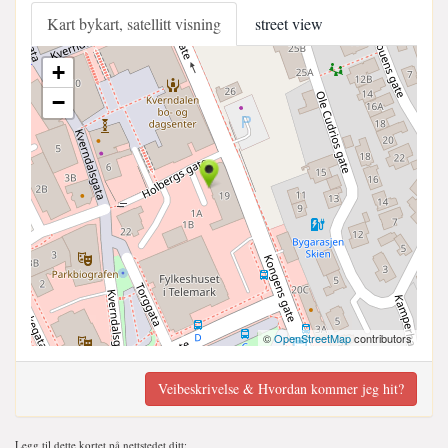
Kart bykart, satellitt visning
street view
+
−
©
OpenStreetMap
contributors
Veibeskrivelse & Hvordan kommer jeg hit?
Legg til dette kortet på nettstedet ditt;