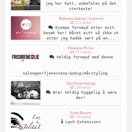
jeg har hatt, anbefales på det
sterkeste!
Walmann Salong / Lietorvet
224 meter
Kjempe fornøyd etter mitt
besøk her! Håret mitt så ikke ut
etter jeg hadde vært på en...
Frisørene På Lie
251 meter
Veldig fornøyd med denne
salongen!Tjenestene:&nbsp;Hårstyling
Tara Frisør Salong
260 meter
Bra! Veldig hyggelig å være
der!
Jolita Beauty
310 meter
Lash Extensions