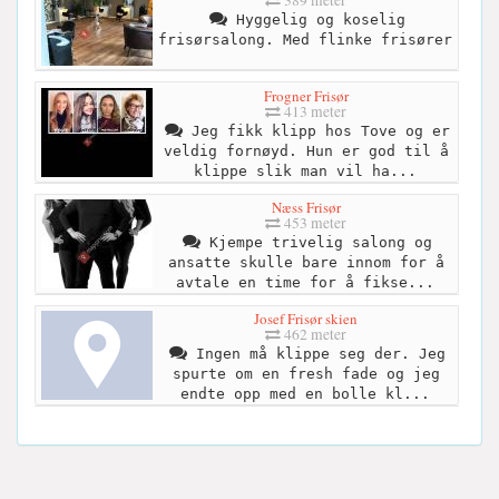
Hyggelig og koselig
frisørsalong. Med flinke frisører
Frogner Frisør
413 meter
Jeg fikk klipp hos Tove og er
veldig fornøyd. Hun er god til å
klippe slik man vil ha...
Næss Frisør
453 meter
Kjempe trivelig salong og
ansatte skulle bare innom for å
avtale en time for å fikse...
Josef Frisør skien
462 meter
Ingen må klippe seg der. Jeg
spurte om en fresh fade og jeg
endte opp med en bolle kl...