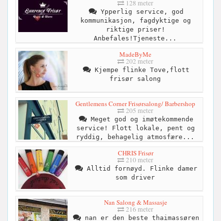
128 meter
Ypperlig service, god
kommunikasjon, fagdyktige og
riktige priser!
Anbefales!Tjeneste...
MadeByMe
202 meter
Kjempe flinke Tove,flott
frisør salong
Gentlemens Corner Frisørsalong/ Barbershop
205 meter
Meget god og imøtekommende
service! Flott lokale, pent og
ryddig, behagelig atmosfære...
CHRIS Frisør
210 meter
Alltid fornøyd. Flinke damer
som driver
Nan Salong & Massasje
216 meter
nan er den beste thaimassøren