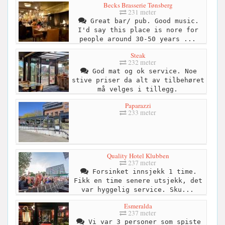
Becks Brasserie Tønsberg
231 meter
Great bar/ pub. Good music.
I'd say this place is nore for
people around 30-50 years ...
Steak
232 meter
God mat og ok service. Noe
stive priser da alt av tilbehøret
må velges i tillegg.
Paparazzi
233 meter
Quality Hotel Klubben
237 meter
Forsinket innsjekk 1 time.
Fikk en time senere utsjekk, det
var hyggelig service. Sku...
Esmeralda
237 meter
Vi var 3 personer som spiste