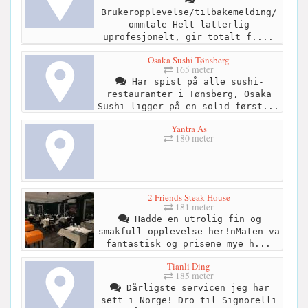
Brukeropplevelse/tilbakemelding/
ommtale Helt latterlig
uprofesjonelt, gir totalt f....
Osaka Sushi Tønsberg
165 meter
Har spist på alle sushi-
restauranter i Tønsberg, Osaka
Sushi ligger på en solid først...
Yantra As
180 meter
2 Friends Steak House
181 meter
Hadde en utrolig fin og
smakfull opplevelse her!nMaten va
fantastisk og prisene mye h...
Tianli Ding
185 meter
Dårligste servicen jeg har
sett i Norge! Dro til Signorelli