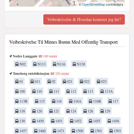
©
OpenStreetMap
contributors
Veibeskrivelse & Hvordan kommer jeg hit?
Veibeskrivelse Til Mimes Brønn Med Offentlig Transport
Nedre Langgate
180 meter
N02
N113
N116
N130
Tønsberg rutebilstasjon
320 meter
01
011
02
021
022
023
100
110
111
112
113
113A
113B
115
116
116A
116B
117
118
120
121
124
126
129
130
1450
1451
1452
1455
1456
1457
1460
1471
1500
1501
1503