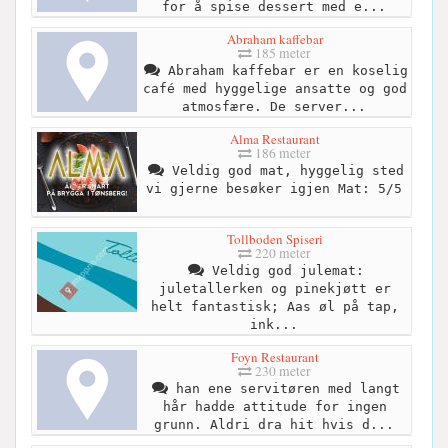
for å spise dessert med e...
Abraham kaffebar
185 meter
Abraham kaffebar er en koselig
café med hyggelige ansatte og god
atmosfære. De server...
Alma Restaurant
186 meter
Veldig god mat, hyggelig sted
vi gjerne besøker igjen Mat: 5/5
Tollboden Spiseri
220 meter
Veldig god julemat:
juletallerken og pinekjøtt er
helt fantastisk; Aas øl på tap,
ink...
Foyn Restaurant
230 meter
han ene servitøren med langt
hår hadde attitude for ingen
grunn. Aldri dra hit hvis d...