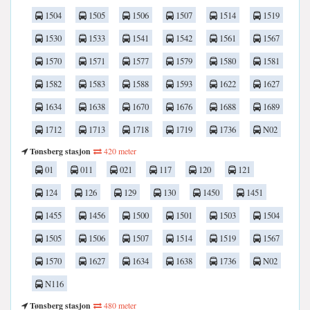
1504
1505
1506
1507
1514
1519
1530
1533
1541
1542
1561
1567
1570
1571
1577
1579
1580
1581
1582
1583
1588
1593
1622
1627
1634
1638
1670
1676
1688
1689
1712
1713
1718
1719
1736
N02
Tønsberg stasjon
420 meter
01
011
021
117
120
121
124
126
129
130
1450
1451
1455
1456
1500
1501
1503
1504
1505
1506
1507
1514
1519
1567
1570
1627
1634
1638
1736
N02
N116
Tønsberg stasjon
480 meter