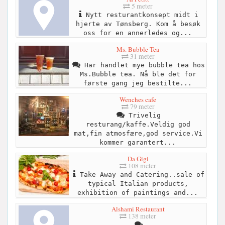
5 meter
Nytt resturantkonsept midt i
hjerte av Tønsberg. Kom å besøk
oss for en annerledes og...
Ms. Bubble Tea
31 meter
Har handlet mye bubble tea hos
Ms.Bubble tea. Nå ble det for
første gang jeg bestilte...
Wenches cafe
79 meter
Trivelig
resturang/kaffe.Veldig god
mat,fin atmosfære,god service.Vi
kommer garantert...
Da Gigi
108 meter
Take Away and Catering..sale of
typical Italian products,
exhibition of paintings and...
Alshami Restaurant
138 meter