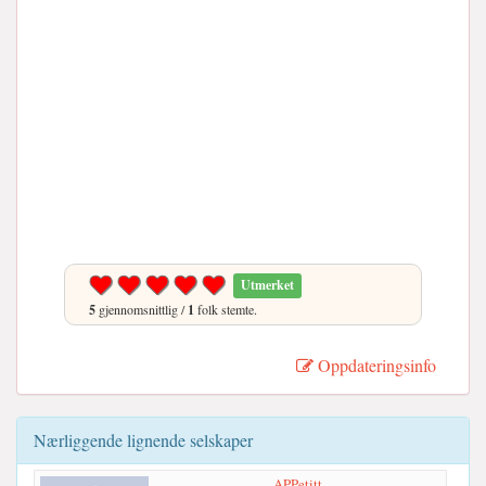
Utmerket
5
gjennomsnittlig /
1
folk stemte.
Oppdateringsinfo
Nærliggende lignende selskaper
APPetitt