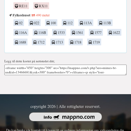
RE11
RX11
Fylkeshuset
490 meter
02
022
100
112
113A
113B
116A
116B
1533
1561
1577
1622
1688
1712
1713
1718
1719
Legg til dette kortet på nettstedet ditt;
copyright 2026 | Alle rettigheter reservert.
Du kan bruke vår kontakt til å legge til og redigere informasjon om virksomheten din.