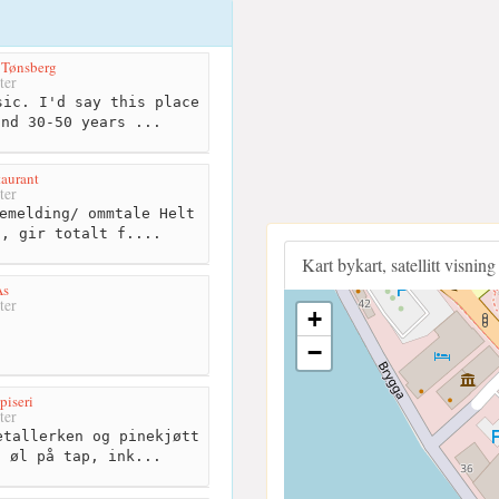
 Tønsberg
ter
ic. I'd say this place
und 30-50 years ...
aurant
ter
emelding/ ommtale Helt
t, gir totalt f....
Kart bykart, satellitt visning
As
ter
+
−
piseri
ter
tallerken og pinekjøtt
s øl på tap, ink...