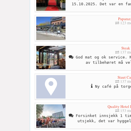
15.10.2025. Det var en fa
Paparaz
123 me
Steak
137 me
God mat og ok service. N
av tilbehøret må ve
Staut Ca
137 me
Ny café på torg
Quality Hotel
153 me
Forsinket innsjekk 1 tim
utsjekk, det var hygge