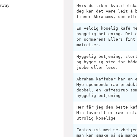
orway
Hvis du liker kvalitetsk
deg kan det være leit å 
finner Abrahams, som ett
En veldig koselig kafé m
hyggelig betjening. Det 
om sommeren! Ellers fint
matretter.
Hyggelig betjening, stor
og hyggelig sted for båd
jobbe eller lese.
Abraham kaffebar har en 
Mye spennende raw produk
dobbel, en kaffesirup so
hyggelig betjening
Her får jeg den beste ka
Min favoritt er raw pist
utrolig koselige
Fantastisk med selvbetje
man kan smake på så mang