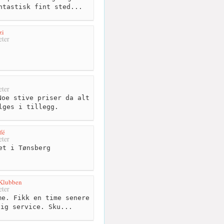
ntastisk fint sted...
zi
ter
ter
oe stive priser da alt
lges i tillegg.
fé
ter
et i Tønsberg
 Klubben
ter
e. Fikk en time senere
lig service. Sku...