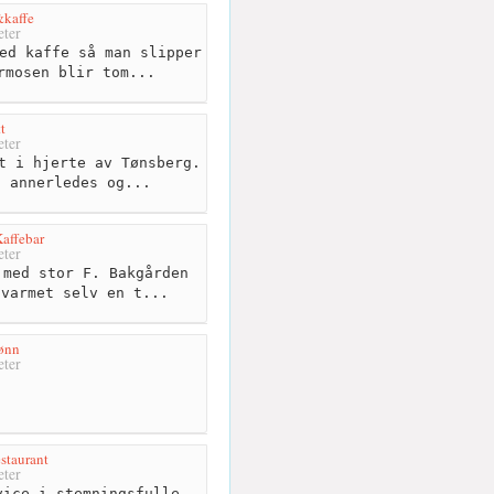
kaffe
ter
ed kaffe så man slipper
rmosen blir tom...
t
ter
t i hjerte av Tønsberg.
n annerledes og...
Kaffebar
ter
med stor F. Bakgården
 varmet selv en t...
ønn
ter
staurant
ter
ice i stemningsfulle