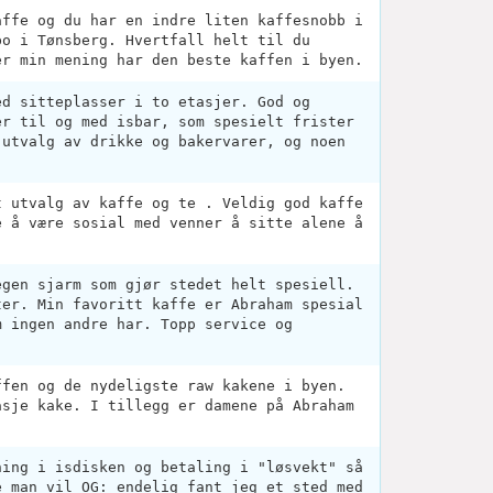
affe og du har en indre liten kaffesnobb i
bo i Tønsberg. Hvertfall helt til du
er min mening har den beste kaffen i byen.
ed sitteplasser i to etasjer. God og
er til og med isbar, som spesielt frister
 utvalg av drikke og bakervarer, og noen
t utvalg av kaffe og te . Veldig god kaffe
e å være sosial med venner å sitte alene å
egen sjarm som gjør stedet helt spesiell.
ter. Min favoritt kaffe er Abraham spesial
m ingen andre har. Topp service og
ffen og de nydeligste raw kakene i byen.
asje kake. I tillegg er damene på Abraham
ning i isdisken og betaling i "løsvekt" så
e man vil OG: endelig fant jeg et sted med