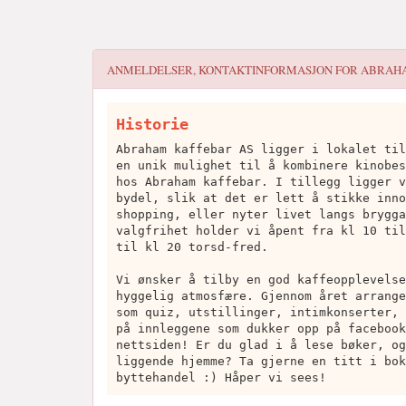
ANMELDELSER, KONTAKTINFORMASJON FOR
ABRAH
Historie
Abraham kaffebar AS ligger i lokalet til
en unik mulighet til å kombinere kinobes
hos Abraham kaffebar. I tillegg ligger v
bydel, slik at det er lett å stikke inno
shopping, eller nyter livet langs brygga
valgfrihet holder vi åpent fra kl 10 til
til kl 20 torsd-fred.
Vi ønsker å tilby en god kaffeopplevelse
hyggelig atmosfære. Gjennom året arrange
som quiz, utstillinger, intimkonserter, 
på innleggene som dukker opp på facebook
nettsiden! Er du glad i å lese bøker, og
liggende hjemme? Ta gjerne en titt i bok
byttehandel :) Håper vi sees!