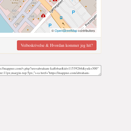
©
OpenStreetMap
contributors
Veibeskrivelse & Hvordan kommer jeg hit?