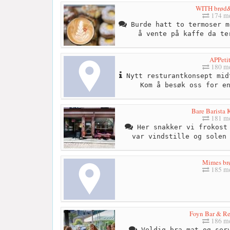
WITH brød&
174 me
Burde hatt to termoser m
å vente på kaffe da te
APPetit
180 me
Nytt resturantkonsept mid
Kom å besøk oss for e
Bare Barista 
181 me
Her snakker vi frokost 
var vindstille og solen
Mimes br
185 me
Foyn Bar & Re
186 me
Veldig bra mat og serv