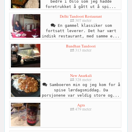
bedre i Oslo som jeg hadde
foretrukket å gått ut å spi...
Delhi Tandoori Restaurant
307 meter
En gammel klassiker som
fortsatt leverer. Det har vært
indisk restaurant, med samme e...
Bandhan Tandoori
313 meter
New Anarkali
328 meter
Samboeren min og jeg kom for å
spise lørdagsmiddag. Da
porsjonene var veldig store og...
Agra
479 meter