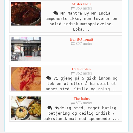
Mister India
853 meter
Mr Mantra By Mr India
imponerte ikke, men leverer en
solid indisk matopplevelse.
Loka...
Bar BQ Tonait
857 meter
Café Stolen
862 meter
Vi gjeng på 5 gikk innom og
tok en øl etter å ha spist et
annet sted. Stille og rolig...
The Indus
873 meter
Nydelig sted, meget høflig
betjening og deilig indisk /
pakistansk mat med spennende ...