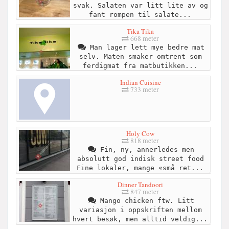
svak. Salaten var litt lite av og
fant rompen til salate...
Tika Tika
668 meter
Man lager lett mye bedre mat
selv. Maten smaker omtrent som
ferdigmat fra matbutikken...
Indian Cuisine
733 meter
Holy Cow
818 meter
Fin, ny, annerledes men
absolutt god indisk street food
Fine lokaler, mange «små ret...
Dinner Tandoori
847 meter
Mango chicken ftw. Litt
variasjon i oppskriften mellom
hvert besøk, men alltid veldig...