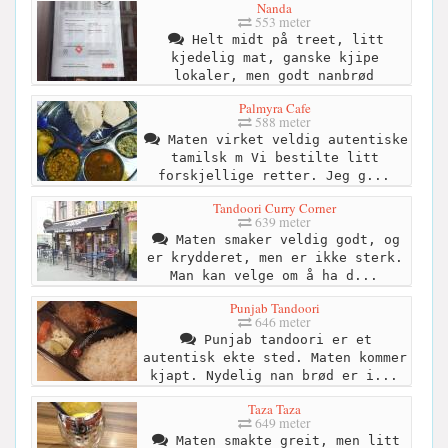
Nanda
553 meter
Helt midt på treet, litt
kjedelig mat, ganske kjipe
lokaler, men godt nanbrød
Palmyra Cafe
588 meter
Maten virket veldig autentiske
tamilsk m Vi bestilte litt
forskjellige retter. Jeg g...
Tandoori Curry Corner
639 meter
Maten smaker veldig godt, og
er krydderet, men er ikke sterk.
Man kan velge om å ha d...
Punjab Tandoori
646 meter
Punjab tandoori er et
autentisk ekte sted. Maten kommer
kjapt. Nydelig nan brød er i...
Taza Taza
649 meter
Maten smakte greit, men litt