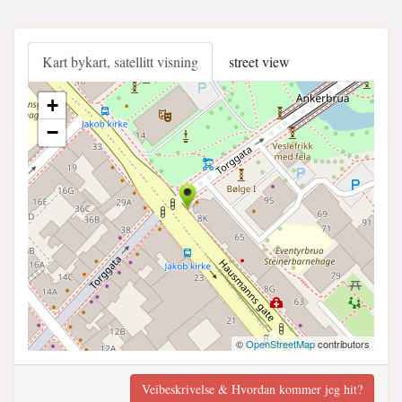
Kart bykart, satellitt visning
street view
+
−
©
OpenStreetMap
contributors
Veibeskrivelse & Hvordan kommer jeg hit?