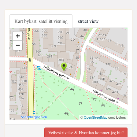
Kart bykart, satellitt visning
street view
+
−
©
OpenStreetMap
contributors
Veibeskrivelse & Hvordan kommer jeg hit?