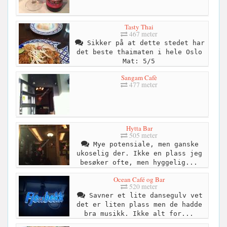
Tasty Thai
467 meter
Sikker på at dette stedet har
det beste thaimaten i hele Oslo
Mat: 5/5
Sangam Cafè
477 meter
Hytta Bar
505 meter
Mye potensiale, men ganske
ukoselig der. Ikke en plass jeg
besøker ofte, men hyggelig...
Ocean Café og Bar
520 meter
Savner et lite dansegulv vet
det er liten plass men de hadde
bra musikk. Ikke alt for...