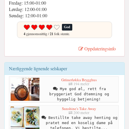
Fredag: 15:00-01:00
Lørdag: 12:00-01:00
Søndag: 12:00-01:00
God
4
gjennomsnittlig /
21
folk stemte.
Oppdateringsinfo
Nærliggende lignende selskaper
Grünerløkka Brygghus
194 meter
Mye god øl, rett fra
bryggeriet God dtemning og
hyggelig betjening!
Sunshine's Take Away
200 meter
Bestillte take away henting og
pratet med en koselig dame på
telefonen. Vi bestilte...