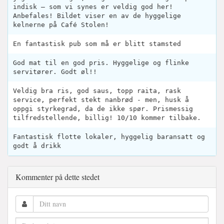
indisk — som vi synes er veldig god her!
Anbefales! Bildet viser en av de hyggelige
kelnerne på Café Stolen!
En fantastisk pub som må er blitt stamsted
God mat til en god pris. Hyggelige og flinke
servitører. Godt øl!!
Veldig bra ris, god saus, topp raita, rask
service, perfekt stekt nanbrød - men, husk å
oppgi styrkegrad, da de ikke spør. Prismessig
tilfredstellende, billig! 10/10 kommer tilbake.
Fantastisk flotte lokaler, hyggelig baransatt og
godt å drikk
Kommenter på dette stedet