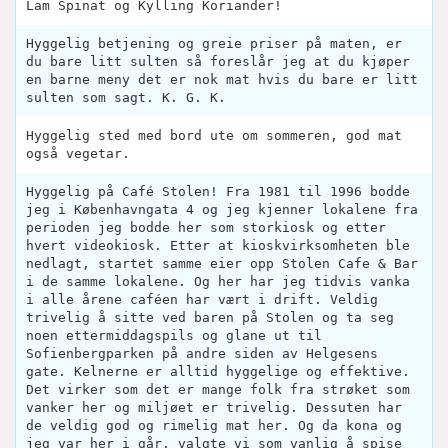
Lam Spinat og Kylling Koriander!
Hyggelig betjening og greie priser på maten, er
du bare litt sulten så foreslår jeg at du kjøper
en barne meny det er nok mat hvis du bare er litt
sulten som sagt. K. G. K.
Hyggelig sted med bord ute om sommeren, god mat
også vegetar.
Hyggelig på Café Stolen! Fra 1981 til 1996 bodde
jeg i Københavngata 4 og jeg kjenner lokalene fra
perioden jeg bodde her som storkiosk og etter
hvert videokiosk. Etter at kioskvirksomheten ble
nedlagt, startet samme eier opp Stolen Cafe & Bar
i de samme lokalene. Og her har jeg tidvis vanka
i alle årene caféen har vært i drift. Veldig
trivelig å sitte ved baren på Stolen og ta seg
noen ettermiddagspils og glane ut til
Sofienbergparken på andre siden av Helgesens
gate. Kelnerne er alltid hyggelige og effektive.
Det virker som det er mange folk fra strøket som
vanker her og miljøet er trivelig. Dessuten har
de veldig god og rimelig mat her. Og da kona og
jeg var her i går, valgte vi som vanlig å spise