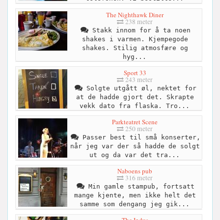
The Nighthawk Diner
238 meter
Stakk innom for å ta noen
shakes i varmen. Kjempegode
shakes. Stilig atmosfære og
hyg...
Sport 33
243 meter
Solgte utgått øl, nektet for
at de hadde gjort det. Skrapte
vekk dato fra flaska. Tro...
Parkteatret Scene
250 meter
Passer best til små konserter,
når jeg var der så hadde de solgt
ut og da var det tra...
Naboens pub
316 meter
Min gamle stampub, fortsatt
mange kjente, men ikke helt det
samme som dengang jeg gik...