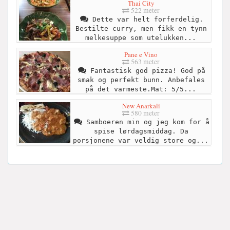
Thai City
522 meter
Dette var helt forferdelig.
Bestilte curry, men fikk en tynn
melkesuppe som utelukken...
Pane e Vino
563 meter
Fantastisk god pizza! God på
smak og perfekt bunn. Anbefales
på det varmeste.Mat: 5/5...
New Anarkali
580 meter
Samboeren min og jeg kom for å
spise lørdagsmiddag. Da
porsjonene var veldig store og...