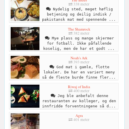
The Indus
338 meter
Nydelig sted, meget høflig
betjening og deilig indisk /
pakistansk mat med spennende ...
The Shamrock
382 meter
Mye plass og mange skjermer
for fotball. Ikke påfallende
koselig, men de har et godt ...
Noah's Ark
393 meter
God mat i gamle, flotte
lokaler. De har en variert meny
så de fleste burde finne fler...
Riwaj of India
400 meter
Jeg ble anbefalt denne
restauranten av kolleger, og den
innfridde forventningene så d...
Agra
401 meter