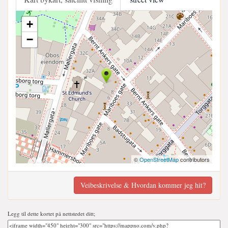
+
−
©
OpenStreetMap
contributors
Veibeskrivelse & Hvordan kommer jeg hit?
Legg til dette kortet på nettstedet ditt;