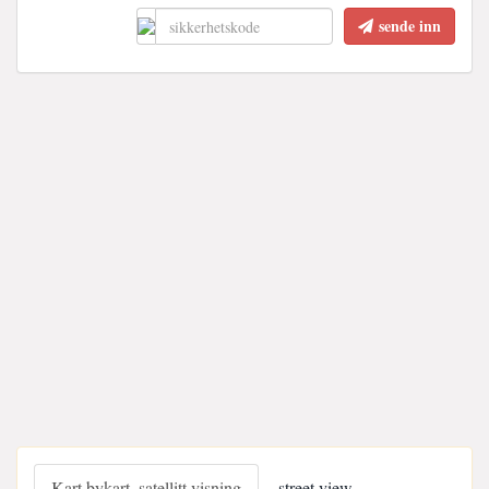
sende inn
Kart bykart, satellitt visning
street view