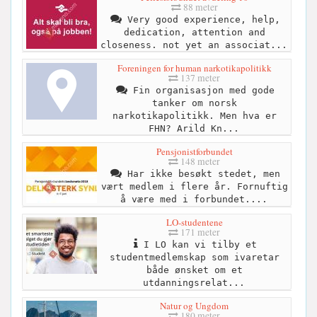
88 meter
Very good experience, help,
dedication, attention and
closeness. not yet an associat...
Foreningen for human narkotikapolitikk
137 meter
Fin organisasjon med gode
tanker om norsk
narkotikapolitikk. Men hva er
FHN? Arild Kn...
Pensjonistforbundet
148 meter
Har ikke besøkt stedet, men
vært medlem i flere år. Fornuftig
å være med i forbundet....
LO-studentene
171 meter
I LO kan vi tilby et
studentmedlemskap som ivaretar
både ønsket om et
utdanningsrelat...
Natur og Ungdom
180 meter