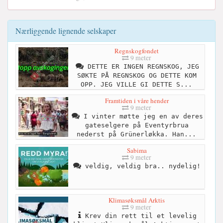
Nærliggende lignende selskaper
Regnskogfondet
9 meter
DETTE ER INGEN REGNSKOG, JEG
SØKTE PÅ REGNSKOG OG DETTE KOM
OPP. JEG VILLE GI DETTE S...
Framtiden i våre hender
9 meter
I vinter møtte jeg en av deres
gateselgere på Eventyrbrua
nederst på Grünerløkka. Han...
Sabima
9 meter
veldig, veldig bra.. nydelig!
Klimasøksmål Arktis
9 meter
Krev din rett til et levelig