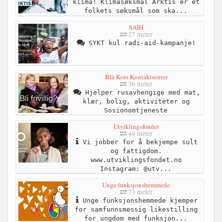
klima! Klimasøksmål Arktis er et
folkets søksmål som ska...
SAIH
27 meter
SYKT kul radi-aid-kampanje!
Blå Kors Kontaktsenter
36 meter
Hjelper rusavhengige med mat,
klær, bolig, aktiviteter og
Sosionomtjeneste
Utviklingsfondet
44 meter
Vi jobber for å bekjempe sult
og fattigdom.
www.utviklingsfondet.no
Instagram: @utv...
Unge funksjonshemmede
73 meter
Unge funksjonshemmede kjemper
for samfunnsmessig likestilling
for ungdom med funksjon...