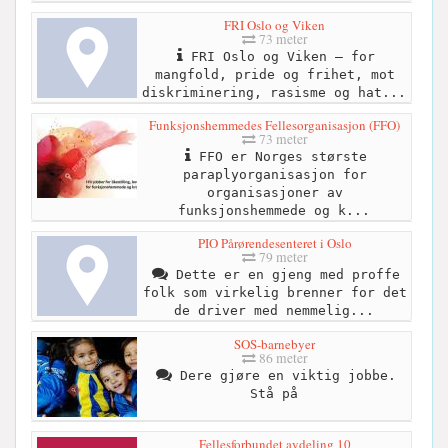
FRI Oslo og Viken
73 meter
FRI Oslo og Viken – for
mangfold, pride og frihet, mot
diskriminering, rasisme og hat...
Funksjonshemmedes Fellesorganisasjon (FFO)
73 meter
FFO er Norges største
paraplyorganisasjon for
organisasjoner av
funksjonshemmede og k...
PIO Pårørendesenteret i Oslo
79 meter
Dette er en gjeng med proffe
folk som virkelig brenner for det
de driver med nemmelig...
SOS-barnebyer
86 meter
Dere gjøre en viktig jobbe.
Stå på
Fellesforbundet avdeling 10